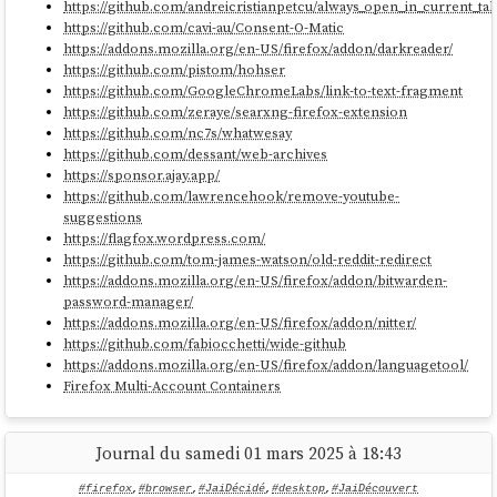
https://github.com/andreicristianpetcu/always_open_in_current_ta
https://github.com/cavi-au/Consent-O-Matic
https://addons.mozilla.org/en-US/firefox/addon/darkreader/
https://github.com/pistom/hohser
https://github.com/GoogleChromeLabs/link-to-text-fragment
https://github.com/zeraye/searxng-firefox-extension
https://github.com/nc7s/whatwesay
https://github.com/dessant/web-archives
https://sponsor.ajay.app/
https://github.com/lawrencehook/remove-youtube-
suggestions
https://flagfox.wordpress.com/
https://github.com/tom-james-watson/old-reddit-redirect
https://addons.mozilla.org/en-US/firefox/addon/bitwarden-
password-manager/
https://addons.mozilla.org/en-US/firefox/addon/nitter/
https://github.com/fabiocchetti/wide-github
https://addons.mozilla.org/en-US/firefox/addon/languagetool/
Firefox Multi-Account Containers
Journal du samedi 01 mars 2025 à 18:43
#firefox
,
#browser
,
#JaiDécidé
,
#desktop
,
#JaiDécouvert