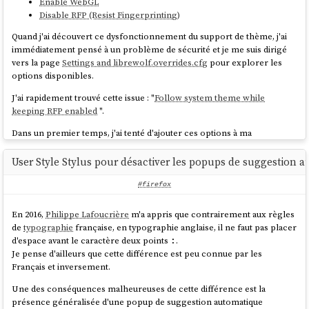
Enable WebGL
Disable RFP (Resist Fingerprinting)
Quand j'ai découvert ce dysfonctionnement du support de thème, j'ai
immédiatement pensé à un problème de sécurité et je me suis dirigé
vers la page
Settings and librewolf.overrides.cfg
pour explorer les
options disponibles.
J'ai rapidement trouvé cette issue : "
Follow system theme while
keeping RFP enabled
".
Dans un premier temps, j'ai tenté d'ajouter ces options à ma
configuration
librewolf.overrides.cfg
:
User Style Stylus pour désactiver les popups de suggestion a
pref("privacy.fingerprintingProtection", 
#firefox
false)

pref("privacy.trackingprotection.pbmode.enable
En 2016,
Philippe Lafoucrière
m'a appris que contrairement aux règles
de
typographie
française, en typographie anglaise, il ne faut pas placer
d'espace avant le caractère deux points
.
:
Cela n'a pas fonctionné, le navigateur ignore ces paramètres. Il me
Je pense d'ailleurs que cette différence est peu connue par les
semble que
est
privacy.fingerprintingProtection
Français et inversement.
automatiquement remis à
à chaque lancement de
LibreWolf
.
true
Une des conséquences malheureuses de cette différence est la
J'ai ensuite appliqué la configuration suivante :
présence généralisée d'une popup de suggestion automatique