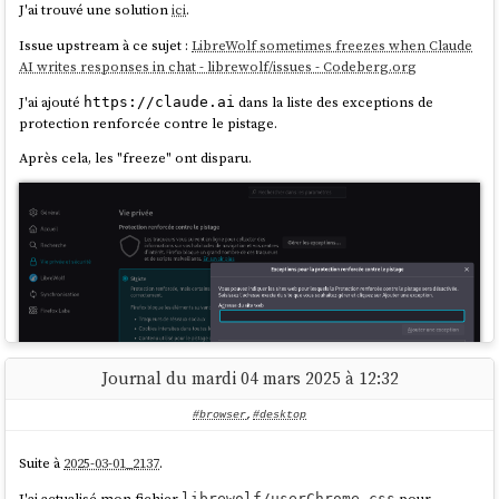
J'ai trouvé une solution
ici
.
    }

Issue upstream à ce sujet :
LibreWolf sometimes freezes when Claude
AI writes responses in chat - librewolf/issues - Codeberg.org
Comment l'installer ?
J'ai ajouté
dans la liste des exceptions de
https://claude.ai
Installer l'
extension Firefox
:
https://add0n.com/stylus.html
protection renforcée contre le pistage.
Et ensuite, cliquer sur le lien suivant pour installer mon fichier
Après cela, les "freeze" ont disparu.
User Styles
:
https://github.com/stephane-
klein/dotfiles/raw/refs/heads/main/userstyles/disable-gitlab-
github-discourse-emoji-picker.user.css
Je vais essayer de rassembler mes
User Styles
dans ce dossier :
https://github.com/stephane-klein/dotfiles/tree/main/userstyles
.
Journal du mardi 04 mars 2025 à 12:32
#browser
,
#desktop
Suite à
2025-03-01_2137
.
J'ai actualisé mon fichier
pour
librewolf/userChrome.css