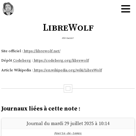
LibreWolf
#browser
Site officiel :
https://librewolf.net/
Dépôt
Codeberg
:
https://codeberg.org/librewolf
Article Wikipedia :
https://en.wikipedia.org/wiki/LibreWolf
Journaux liées à cette note :
Journal du mardi 29 juillet 2025 à 10:14
#perte-de-temps