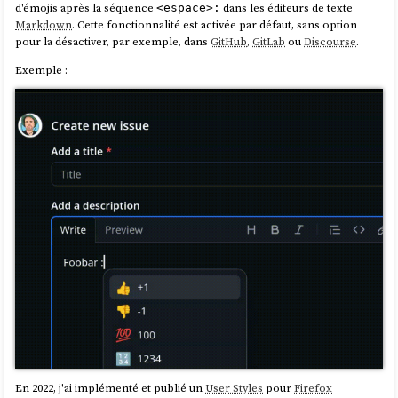
d'émojis après la séquence
dans les éditeurs de texte
<espace>:
pref("privacy.fingerprintingProtection.overrid
Markdown
. Cette fonctionnalité est activée par défaut, sans option
pour la désactiver, par exemple, dans
GitHub
,
GitLab
ou
Discourse
.
Exemple :
Cette configuration a bien été prise en compte, mais ce changement
n'a pas résolu le dysfonctionnement.
Ensuite, dans la page
de mon navigateur, j'ai remarqué
about:config
qu'en définissant le paramètre
à
browser.theme.content-theme
, l'adaptation automatique des sites au thème du système fonctionnait
2
de nouveau.
Cependant, ce paramètre revenait systématiquement à
à chaque
0
redémarrage de
LibreWolf
.
Après quelques minutes de recherche, j'ai réalisé que c'était le thème
"Sombre" de mon navigateur qui forçait automatiquement
à
. En passant au thème "Thème
browser.theme.content-theme
0
système - auto", le problème était résolu 🤦‍♂️.
En 2022, j'ai implémenté et publié un
User Styles
pour
Firefox