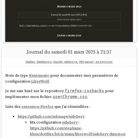
Journal du samedi 01 mars 2025 à 21:37
Pour réaliser cela, je me base sur les fichiers CSS et le contenu des
issues du projet
firefox-csshacks
.
#mémo
,
#mémento
,
#aide-mémoire
,
#browser-extension
Note de type
#
mémento
pour documenter mes paramètres de
configuration
LibreWolf
.
Je me suis basé sur le repository
pour
firefox-csshacks
implémenter mon fichier
.
userChrome.css
Liste des
extension Firefox
que j'ai réinstallées :
https://github.com/mbnuqw/sidebery
Ma configuration
sidebery
:
https://github.com/stephane-
klein/dotfiles/blob/main/librewolf/sidebery-data.json