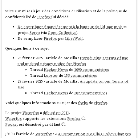
Suite aux mises à jour des conditions d'utilisation et de la politique de
confidentialité de
Firefox
j'ai décidé :
De contribuer financièrement à la hauteur de 10$ par mois
au
projet
Servo
(via
Open Collective
).
De remplacer
Firefox
par
LibreWolf
.
Quelques liens à ce sujet :
26 février 2025 - article de Mozilla :
Introducing a terms of use
and updated privacy notice for Firefox
Thread
Hacker News
de
1090 commentaires
Thread
Lobster
de
153 commentaires
28 février 2025 - article de Mozilla :
An update on our Terms of
Use
Thread
Hacker News
de
302 commentaires
Voici quelques informations au sujet des
forks
de
Firefox
.
Le projet
Waterfox
a
débuté en 2011
.
Waterfox
supporte les extensions
Firefox
🙂.
Pocket
est désactivé par défaut 🙂.
J'ai lu l'article de
Waterfox
: «
A Comment on Mozilla's Policy Changes