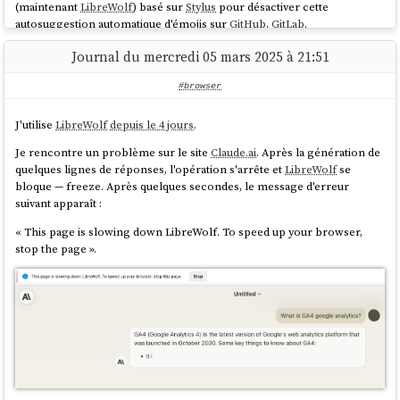
(maintenant
LibreWolf
) basé sur
Stylus
pour désactiver cette
autosuggestion automatique d'émojis sur
GitHub
,
GitLab
.
Je viens d'ajouter une règle pour
Discourse
.
Journal du mercredi 05 mars 2025 à 21:51
Voici ces règles exécutées par
Stylus
(
le fichier
) :
#browser
@-moz-document regexp("http.*gitlab.*") {

J'utilise
LibreWolf
depuis le 4 jours
.
    .atwho-container #at-view-58 {

Je rencontre un problème sur le site
Claude.ai
. Après la génération de
        display: none !important;

quelques lignes de réponses, l'opération s'arrête et
LibreWolf
se
    }

bloque — freeze. Après quelques secondes, le message d'erreur
}

suivant apparaît :
@-moz-document domain("github.com") {

« This page is slowing down LibreWolf. To speed up your browser,
    [class^="AutocompleteSuggestions"] {

stop the page ».
        display: none !important;

        visibility: hidden !important;

    }

Je pensais que le thème du navigateur se limitait à personnaliser le
}

chrome du navigateur, pas l'affichage des sites web en plus.
@-moz-document regexp(".*discourse.*"), 
regexp(".*discussion.*") {

    .autocomplete.ac-emoji {

        display: none !important;
