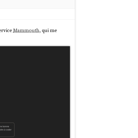
ervice
Mammouth
, qui me
 services
MCP
.