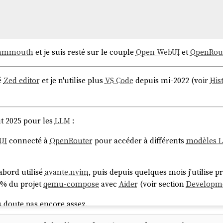
ammouth
et je suis resté sur le couple
Open WebUI
et
OpenRou
yé
Zed editor
et je n'utilise plus
VS Code
depuis mi-2022 (voir
His
ut 2025 pour les
LLM
:
UI
connecté à
OpenRouter
pour accéder à différents
modèles 
d'abord utilisé
avante.nvim
, puis depuis quelques mois j'utilise 
0% du projet
qemu-compose
avec
Aider
(voir section
Developm
s doute pas encore assez.