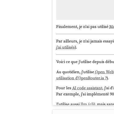
Finalement, je n'ai pas utilisé
M
Par ailleurs, je n'ai jamais essa
j'ai utilisés
).
Voici ce que j'utilise depuis déb
Au quotidien, j'utilise
Open Web
utilisation d'OpenRouter.ia ?
).
Pour les
AI code assistant
, j'ai 
Par exemple, j'ai implémenté 9
J'utilise aussi
llm (cli)
, mais san