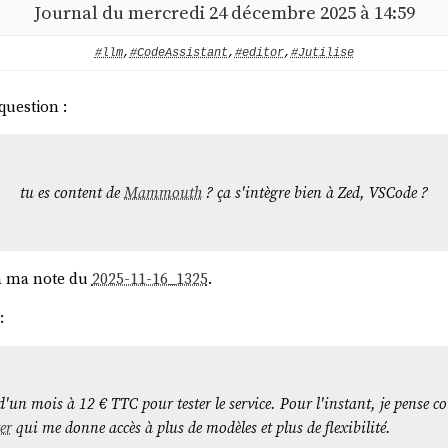
Journal du mercredi 24 décembre 2025 à 14:59
#llm
,
#CodeAssistant
,
#editor
,
#Jutilise
question :
tu es content de
Mammouth
? ça s'intègre bien à Zed, VSCode ?
 à ma note du
2025-11-16_1325
.
:
'un mois à 12 € TTC pour tester le service. Pour l'instant, je pense co
er
qui me donne accès à plus de modèles et plus de flexibilité.