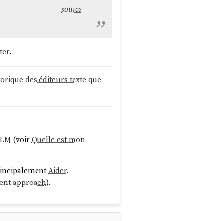
source
ter
.
torique des éditeurs texte que
LLM
(voir
Quelle est mon
principalement
Aider
.
ent approach
).