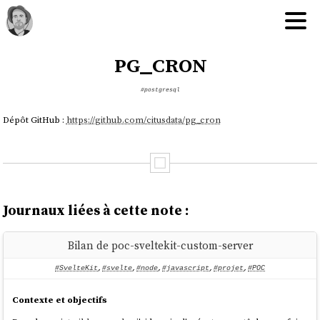
pg_cron
#postgresql
Dépôt GitHub :
https://github.com/citusdata/pg_cron
Journaux liées à cette note :
Bilan de poc-sveltekit-custom-server
#SvelteKit
,
#svelte
,
#node
,
#javascript
,
#projet
,
#POC
Contexte et objectifs