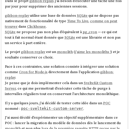
Dans le projet
gibbon-replay
, j'ai besoin d'exécuter une tâche une fois
par jour pour supprimer des anciennes sessions.
gibbon-replay
utilise une base de données
SQLite
qui ne dispose pas
nativement de fonctionnalité de type
Time To Live
,
comme on peut
trouver
dans
Clickhouse
.
SQLite
ne propose pas non plus d'équivalent à
pg_cron
— ce qui est
tout à fait normal étant donnée que
SQLite
est une librairie et non pas
un service à part entière.
Le projet
gibbon-replay
est un
monolith
(
j'aime les monoliths !
) et je
souhaite conserver ce choix.
Face à ces contraintes, une solution consiste à intégrer une solution
comme
Cron for Node.js
directement dans l'application
gibbon-
replay
.
Je pense que je dois implémenter cela dans un
SvelteKit Custom
Server
, ce qui me permettrait d'exécuter cette tâche de purge à
intervalles réguliers tout en conservant l'architecture monolithique.
Il y a quelques jours, j'ai décidé de tester cette idée dans un
POC
nommé :
.
poc-sveltekit-custom-server
J'ai aussi décidé d'expérimenter un objectif supplémentaire dans ce
POC : lancer la migration du modèle de données dès le lancement du
monolith
et non plus
lors de la première requête HTTP reçue par le