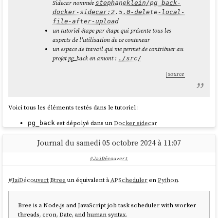
Sidecar nommée
stephaneklein/pg_back-
docker-sidecar:2.5.0-delete-local-
file-after-upload
un tutoriel étape par étape qui présente tous les
aspects de l'utilisation de ce conteneur
un espace de travail qui me permet de contribuer au
projet pg_back en amont :
./src/
source
Voici tous les éléments testés dans le tutoriel :
est dépolyé dans un
Docker sidecar
pg_back
L'instance
PostgreSQL
est sauvegardée dans une instance
Minio
Les archives sont chiffrées avec
age
Journal du samedi 05 octobre 2024 à 11:07
Les archives sont générées au
format
custom
J'ai documenté une méthode pour télécharger une archive
#JaiDécouvert
dans un dossier du workspace du développeur
J'ai documenté une méthode pour restaurer l'archive dans un
#
JaiDécouvert
Btree
un équivalent à
APScheduler
en
Python
.
serveur
PostgreSQL
déployé via
Docker
J'ai testé le fonctionnement du système d'expiration des
Bree is a Node.js and JavaScript job task scheduler with worker
archives
threads, cron, Date, and human syntax.
J'ai testé la fonctionnalité de "purge" automatique