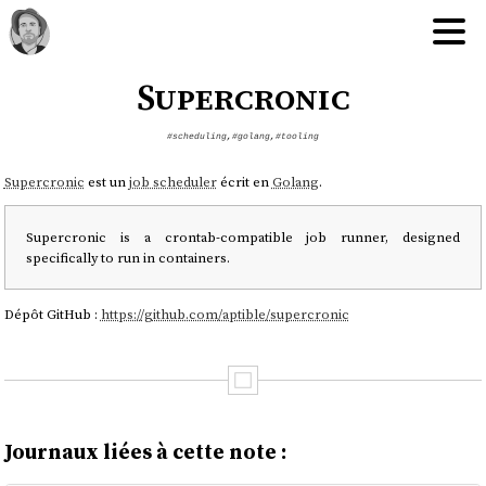
Supercronic
#scheduling
,
#golang
,
#tooling
Supercronic
est un
job scheduler
écrit en
Golang
.
Supercronic is a crontab-compatible job runner, designed
specifically to run in containers.
Dépôt GitHub :
https://github.com/aptible/supercronic
Journaux liées à cette note :