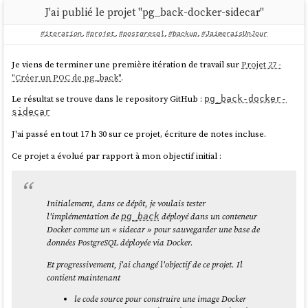
J'ai publié le projet "pg_back-docker-sidecar"
#iteration
,
#projet
,
#postgresql
,
#backup
,
#JaimeraisUnJour
Je viens de terminer une première itération de travail sur
Projet 27 -
"Créer un POC de pg_back"
.
Le résultat se trouve dans le repository GitHub :
pg_back-docker-
sidecar
J'ai passé en tout 17 h 30 sur ce projet, écriture de notes incluse.
Ce projet a évolué par rapport à mon objectif initial :
Initialement, dans ce dépôt, je voulais tester
l'implémentation de
déployé dans un conteneur
pg_back
Docker comme un « sidecar » pour sauvegarder une base de
données PostgreSQL déployée via Docker.
Et progressivement, j'ai changé l'objectif de ce projet. Il
contient maintenant
le code source pour construire une image Docker