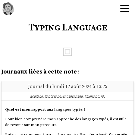
Typing Language
Journaux liées à cette note :
Journal du lundi 12 août 2024 à 13:25
#coding
,
#software-engineering
,
#typescript
Quel est mon rapport aux
langages typés
?
Pour bien comprendre mon approche des langages typés, il est utile
de revenir sur mon parcours.
Enfant, j'ai commencé par du
Locomotive Basic
(non typé), j'ai ensuite