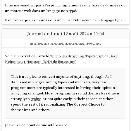
Il ne me viendrait pas à l'esprit d'implémenter une base de données ou
un moteur web dans un langage non typé.
Par contre, je suis moins convaincu par l'utilisation d'un langage typé
pour
les applications d'interface utilisateur lourde
ou web.
Journal du lundi 12 août 2024 à 11:04
Lorsqu'une équipe de développement travaillant sur un code commun
atteint une certaine taille — je n'ai aucune idée de ce nombre — je suis
#coding
,
#typescript
,
#javascript
,
#opinion
convaincu qu'il devient préférable d'utiliser un langage typé.
Voici un extrait de l'article
Turbo 8 is dropping TypeScript
de
David
Heinemeier Hansson (DHH de Basecamp)
:
This isn't a plea to convert anyone of anything, though. As I
discussed in Programming types and mindsets, very few
programmers are typically interested in having their opinion
on typing changed. Most programmers find themselves drawn
strongly to
typing
or not quite early in their career, and then
spend the rest of it rationalizing The Correct Choice to
themselves and others.
Je trouve ce point de vue intéressant.