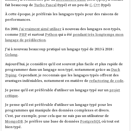
fait beaucoup de
Turbo Pascal
(typé) et un peu de
C
,
C++
(typé).
À cette époque, je préférais les langages typés pour des raisons de
performances.
En 2000,
j'ai vraiment aimé utiliser
à nouveau des langages non typés,
comme
PHP
et surtout
Python
qui a été
pendant très longtemps mon
langage de prédilection
.
J'ai à nouveau beaucoup pratiqué un langage typé de 2013 à 2018 :
Golang
.
Aujourd'hui, je considère qu'il est souvent plus facile et plus rapide de
programmer dans un langage non typé, notamment grâce au
Duck
Typing
. Cependant, je reconnais que les langages typés offrent des
avantages indéniables, notamment en matière de
refactoring de code
.
Je pense qu'il est préférable d'utiliser un langage typé sur un
projet
critique
.
Je pense qu'il est préférable d'utiliser un langage typé pour les
programmes qui manipule des données complexes et divers.
C'est, par exemple, pour cela que ne suis pas un utilisateur de
MongoDB
. Je préfère une base de données
PostgreSQL
où tout est
bien typé.