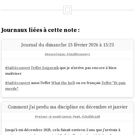
Journaux liées à cette note :
Journal du dimanche 15 février 2026 à 15:23
#psycologie
,
#JaiDécouvert
#
JaiDécouvert
l'effet Zeigarnik
que je n'arrive pas encore à bien
maîtriser.
#
JaiDécouvert
aussi l'effet
What the hell
ou en français
l'effet "Et puis
merde"
.
Comment j'ai perdu ma discipline en décembre et janvier
#retour-d-expérience
,
#yak
,
#JaiDécidé
Jusqu'à mi-décembre 2025, cela faisait environ 2 ans que j'arrivais à