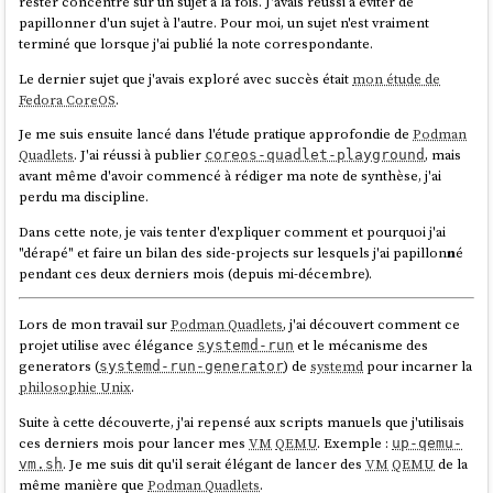
rester concentré sur un sujet à la fois. J'avais réussi à éviter de
papillonner d'un sujet à l'autre. Pour moi, un sujet n'est vraiment
terminé que lorsque j'ai publié la note correspondante.
Le dernier sujet que j'avais exploré avec succès était
mon étude de
Fedora CoreOS
.
Je me suis ensuite lancé dans l'étude pratique approfondie de
Podman
Quadlets
. J'ai réussi à publier
, mais
coreos-quadlet-playground
avant même d'avoir commencé à rédiger ma note de synthèse, j'ai
perdu ma discipline.
Dans cette note, je vais tenter d'expliquer comment et pourquoi j'ai
"dérapé" et faire un bilan des side-projects sur lesquels j'ai papillon
n
é
pendant ces deux derniers mois (depuis mi-décembre).
Lors de mon travail sur
Podman Quadlets
, j'ai découvert comment ce
projet utilise avec élégance
et le mécanisme des
systemd-run
generators (
) de
systemd
pour incarner la
systemd-run-generator
philosophie Unix
.
Suite à cette découverte, j'ai repensé aux scripts manuels que j'utilisais
ces derniers mois pour lancer mes
VM
QEMU
. Exemple :
up-qemu-
. Je me suis dit qu'il serait élégant de lancer des
VM
QEMU
de la
vm.sh
même manière que
Podman Quadlets
.