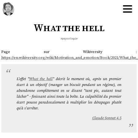
What the hell
#psycologie
Page sur Wikiversity :
https://en.wikiversity.org/wiki/Motivation_and_emotion/Book/2021/What_the_
L'effet "
What the hell
" décrit le moment où, après un premier
écart à un objectif (manger un biscuit pendant un régime), on
abandonne complètement en se disant "tant pis, autant tout
lâcher" - finissant ainsi toute la boîte. La culpabilité du premier
écart pousse paradoxalement à multiplier les dérapages plutôt
qu'à s'arrêter.
Claude Sonnet 4.5