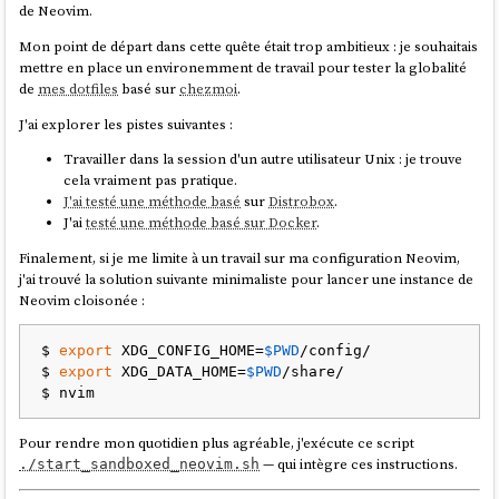
de Neovim.
Mon point de départ dans cette quête était trop ambitieux : je souhaitais
mettre en place un environemment de travail pour tester la globalité
de
mes dotfiles
basé sur
chezmoi
.
J'ai explorer les pistes suivantes :
Travailler dans la session d'un autre utilisateur Unix : je trouve
cela vraiment pas pratique.
J'ai testé une méthode basé
sur
Distrobox
.
J'ai
testé une méthode basé sur Docker
.
Finalement, si je me limite à un travail sur ma configuration Neovim,
j'ai trouvé la solution suivante minimaliste pour lancer une instance de
Neovim cloisonée :
$ 
export
 XDG_CONFIG_HOME=
$PWD
/config/

$ 
export
 XDG_DATA_HOME=
$PWD
/share/

Pour rendre mon quotidien plus agréable, j'exécute ce script
— qui intègre ces instructions.
./start_sandboxed_neovim.sh