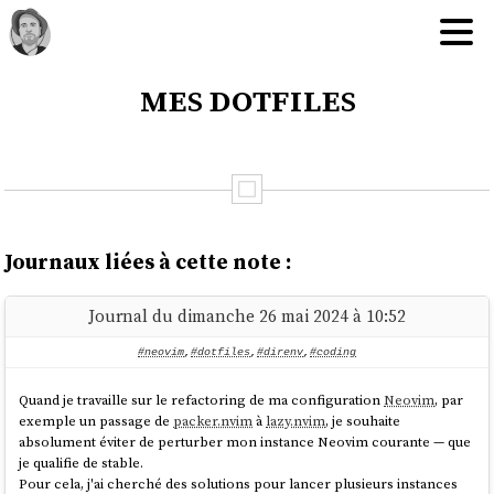
mes dotfiles
Journaux liées à cette note :
Journal du dimanche 26 mai 2024 à 10:52
#neovim
,
#dotfiles
,
#direnv
,
#coding
Quand je travaille sur le refactoring de ma configuration
Neovim
, par
exemple un passage de
packer.nvim
à
lazy.nvim
, je souhaite
absolument éviter de perturber mon instance Neovim courante — que
je qualifie de stable.
Pour cela, j'ai cherché des solutions pour lancer plusieurs instances