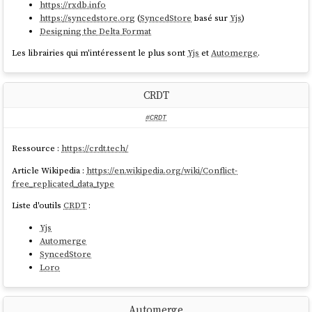
https://rxdb.info
https://syncedstore.org
(
SyncedStore
basé sur
Yjs
)
Designing the Delta Format
Les librairies qui m'intéressent le plus sont
Yjs
et
Automerge
.
CRDT
#CRDT
Ressource :
https://crdt.tech/
Article Wikipedia :
https://en.wikipedia.org/wiki/Conflict-
free_replicated_data_type
Liste d'outils
CRDT
:
Yjs
Automerge
SyncedStore
Loro
Automerge