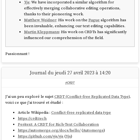
Yjs
: We have incorporated a similar algorithm for
effectively merging collaborative editing operations,
thanks to their pioneering work.
Matthew Weidner
: His work on the
Fugue
algorithm has
been invaluable, enhancing our text editing capabilities.
Martin Kleppmann
: His work on CRDTs has significantly
influenced our comprehension of the field.
Passionnant !
Journal du jeudi 27 avril 2023 à 14:20
#CRDT
J'ai un peu exploré le sujet
CRDT (Conflict-free Replicated Data Type)
,
voici ce que j'ai trouvé et étudié :
Article Wikipedia :
Conflict-free replicated data type
https://crdt.tech
Peritext: A CRDT for Rich-Text Collaboration
https://automerge.org/docs/hello/
(
Automerge
)
https://github.com/yjs/yjs
(
Yjs
)