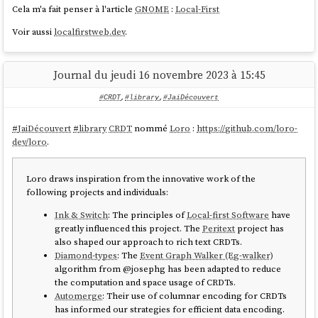
Cela m'a fait penser à l'article
GNOME
:
Local-First
Voir aussi
localfirstweb.dev
.
Journal du jeudi 16 novembre 2023 à 15:45
#CRDT
,
#library
,
#JaiDécouvert
#
JaiDécouvert
#
library
CRDT
nommé
Loro
:
https://github.com/loro-
dev/loro
.
Loro draws inspiration from the innovative work of the
following projects and individuals:
Ink & Switch
: The principles of
Local-first Software
have
greatly influenced this project. The
Peritext
project has
also shaped our approach to rich text CRDTs.
Diamond-types
: The
Event Graph Walker (Eg-walker)
algorithm from @josephg has been adapted to reduce
the computation and space usage of CRDTs.
Automerge
: Their use of columnar encoding for CRDTs
has informed our strategies for efficient data encoding.