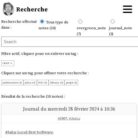
Recherche
Recherche effectué
Tous type de
dans :
notes (10)
evergreen_note
journal_note
(7)
(3)
Filtre actif, cliquez pour en enlever un tag :
CRDT
Cliquez sur un tag pour affiner votre recherche :
JaiDécouvert (1)
JaiLu (1)
POC (1)
library (1)
projet (1)
Résultat de la recherche (10 notes) :
Journal du mercredi 28 février 2024 à 10:36
#CRDT
,
#JaiLu
#
JaiLu
Local-first Software
.