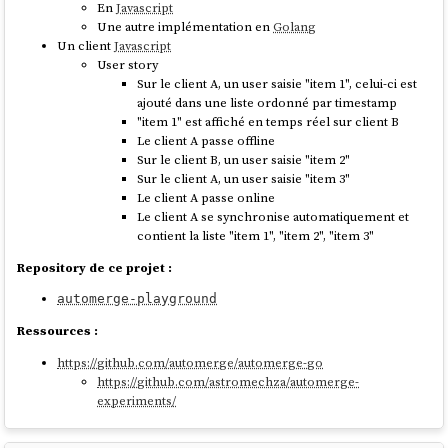
En
Javascript
Une autre implémentation en
Golang
Un client
Javascript
User story
Sur le client A, un user saisie "item 1", celui-ci est
ajouté dans une liste ordonné par timestamp
"item 1" est affiché en temps réel sur client B
Le client A passe offline
Sur le client B, un user saisie "item 2"
Sur le client A, un user saisie "item 3"
Le client A passe online
Le client A se synchronise automatiquement et
contient la liste "item 1", "item 2", "item 3"
Repository de ce projet :
automerge-playground
Ressources :
https://github.com/automerge/automerge-go
https://github.com/astromechza/automerge-
experiments/