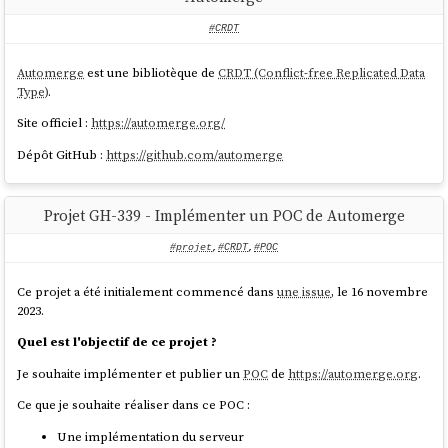
#CRDT
Automerge
est une bibliotèque de
CRDT (Conflict-free Replicated Data
Type)
.
Site officiel :
https://automerge.org/
Dépôt GitHub :
https://github.com/automerge
Projet GH-339 - Implémenter un POC de Automerge
#projet
,
#CRDT
,
#POC
Ce projet a été initialement commencé dans
une issue
, le 16 novembre
2023.
Quel est l'objectif de ce projet ?
Je souhaite implémenter et publier un
POC
de
https://automerge.org
.
Ce que je souhaite réaliser dans ce POC :
Une implémentation du serveur