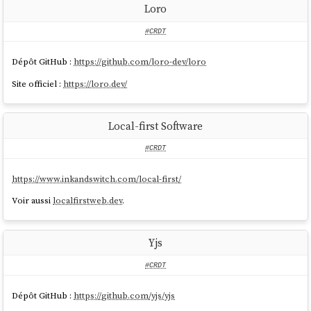
Loro
#CRDT
Dépôt GitHub :
https://github.com/loro-dev/loro
Site officiel :
https://loro.dev/
Local-first Software
#CRDT
https://www.inkandswitch.com/local-first/
Voir aussi
localfirstweb.dev
.
Yjs
#CRDT
Dépôt GitHub :
https://github.com/yjs/yjs