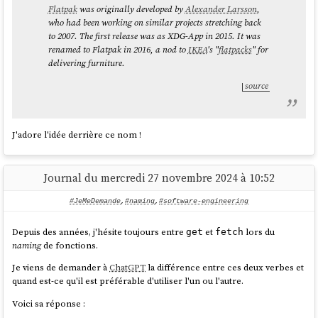
Flatpak
was originally developed by
Alexander Larsson
,
who had been working on similar projects stretching back
to 2007. The first release was as XDG-App in 2015. It was
renamed to Flatpak in 2016, a nod to
IKEA
's "
flatpacks
" for
delivering furniture.
source
J'adore l'idée derrière ce nom !
Journal du mercredi 27 novembre 2024 à 10:52
#JeMeDemande
,
#naming
,
#software-engineering
Depuis des années, j'hésite toujours entre
et
lors du
get
fetch
naming
de fonctions.
Je viens de demander à
ChatGPT
la différence entre ces deux verbes et
quand est-ce qu'il est préférable d'utiliser l'un ou l'autre.
Voici sa réponse :