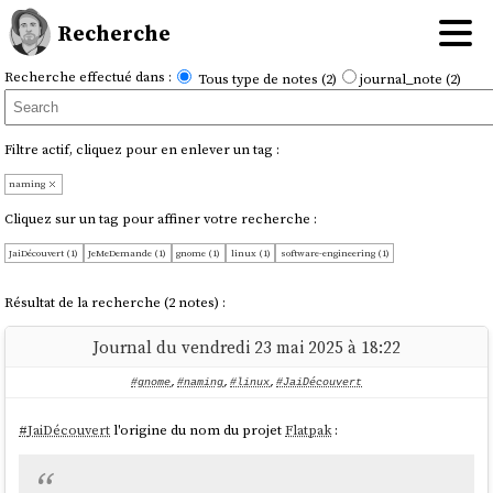
Recherche
Recherche effectué dans :
Tous type de notes (2)
journal_note (2)
Filtre actif, cliquez pour en enlever un tag :
naming
Cliquez sur un tag pour affiner votre recherche :
JaiDécouvert (1)
JeMeDemande (1)
gnome (1)
linux (1)
software-engineering (1)
Résultat de la recherche (2 notes) :
Journal du vendredi 23 mai 2025 à 18:22
#gnome
,
#naming
,
#linux
,
#JaiDécouvert
#
JaiDécouvert
l'origine du nom du projet
Flatpak
: