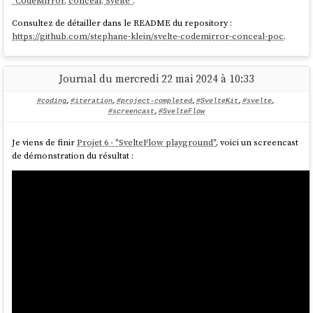
"CodeMirror, conceal, Svelte"
.
Consultez de détailler dans le README du repository :
https://github.com/stephane-klein/svelte-codemirror-conceal-poc
.
Journal du mercredi 22 mai 2024 à 10:33
#coding
,
#iteration
,
#project-completed
,
#SvelteKit
,
#svelte
,
#screencast
,
#SvelteFlow
Je viens de finir
Projet 6 - "SvelteFlow playground"
, voici un screencast
de démonstration du résultat :