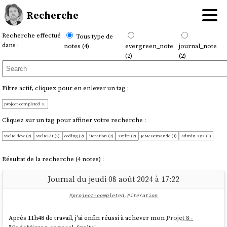
Recherche
Recherche effectué
Tous type de
dans :
notes (4)
evergreen_note
journal_note
(2)
(2)
Filtre actif, cliquez pour en enlever un tag :
project-completed
Cliquez sur un tag pour affiner votre recherche :
SvelteFlow (2)
SvelteKit (2)
coding (2)
iteration (2)
svelte (2)
JeMeDemande (1)
admin-sys (1)
backup (1)
docker (1)
flow (1)
javascript (1)
screencast (1)
Résultat de la recherche (4 notes) :
Journal du jeudi 08 août 2024 à 17:22
#project-completed
,
#iteration
Après 11h48 de travail, j'ai enfin réussi à achever mon
Projet 8 -