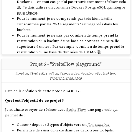
Docker » — en tout cas, je n'ai pas trouvé comment réaliser cela
🤷‍♂️.
Je dois utiliser un container Docker PostgreSQL qui intègre
pgBackRest
.
Pour le moment, je ne comprends pas très bien la taille
consommée par les "WAL segments" sauvegardés dans les
buckets.
Pour le moment, je ne sais pas combien de temps prend la
restauration d'un backup d'une base de données d'une taille
supérieure à un test. Par exemple, combien de temps prend la
restauration d'une base de données de 100 Mo 🤔.
Je ne suis pas rassuré de devoir lancer un cron —
— lancé par
supercronic
Projet 6 - "SvelteFlow playground"
tini
Bien que
permette un backup en temps "réel" et est sans
pgBackRest
#svelte
,
#SvelteKit
,
#flow
,
#javascript
,
#coding
,
#SvelteFlow
,
doute plus rapide que "ma" méthode "restic-pg_dump", pour toutes les
#project-completed
raisons listée ci-dessus, je pense que la méthode "restic-pg_dump" est
moins complexe à mettre en place et à utiliser.
Date de la création de cette note : 2024-05-17 .
#
JeMeDemande
si la fonctionnalité "incremental backups" la version
Quel est l'objectif de ce projet ?
17 de PostgreSQL sera une solution plus pratique que
pgBackRest
et la
Je souhaite essayer de réaliser avec
Svelte Flow
, une page web qui
méthode "restic-pg_dump" 🤔.
permet de :
Repository de ce projet :
Glisser / déposer 2 types d'objets vers un
flow container
.
https://github.com/stephane-klein/restic-pg_dump-docker
Permettre de saisir du texte dans ces deux types d'objets.