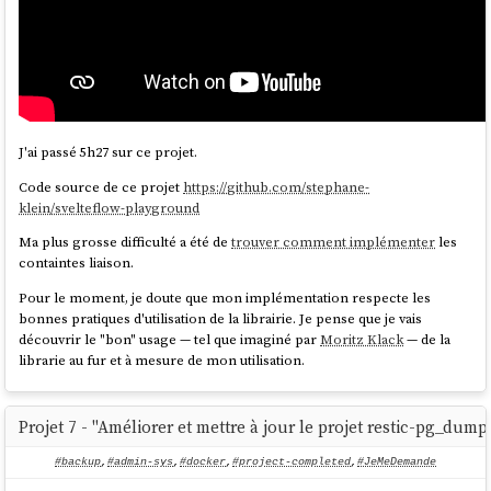
J'ai passé 5h27 sur ce projet.
Code source de ce projet
https://github.com/stephane-
klein/svelteflow-playground
Ma plus grosse difficulté a été de
trouver comment implémenter
les
containtes liaison.
Pour le moment, je doute que mon implémentation respecte les
bonnes pratiques d'utilisation de la librairie. Je pense que je vais
découvrir le "bon" usage — tel que imaginé par
Moritz Klack
— de la
librarie au fur et à mesure de mon utilisation.
Projet 7 - "Améliorer et mettre à jour le projet restic-pg_dum
#backup
,
#admin-sys
,
#docker
,
#project-completed
,
#JeMeDemande