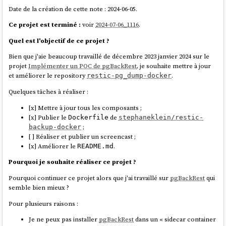
Date de la création de cette note : 2024-06-05.
Ce projet est terminé :
voir
2024-07-06_1116
.
Quel est l'objectif de ce projet ?
Bien que j'aie beaucoup travaillé de décembre 2023 janvier 2024 sur le
projet
Implémenter un POC de pgBackRest
, je souhaite mettre à jour
et améliorer le repository
.
restic-pg_dump-docker
Quelques tâches à réaliser :
[x] Mettre à jour tous les composants ;
[x] Publier le
de
Dockerfile
stephaneklein/restic-
;
backup-docker
[ ] Réaliser et publier un screencast ;
[x] Améliorer le
.
README.md
Pourquoi je souhaite réaliser ce projet ?
Pourquoi continuer ce projet alors que j'ai travaillé sur
pgBackRest
qui
semble bien mieux ?
Pour plusieurs raisons :
Je ne peux pas installer
pgBackRest
dans un « sidecar container