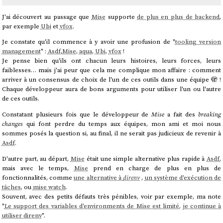
J'ai découvert au passage que
Mise
supporte
de plus en plus de backend
,
par exemple
Ubi
et
vfox
.
Je constate qu'il commence à y avoir une profusion de "
tooling version
management
" :
Asdf
,
Mise
,
aqua
,
Ubi
,
vfox
!
Je pense bien qu'ils ont chacun leurs histoires, leurs forces, leurs
faiblesses… mais j'ai peur que cela me complique mon affaire : comment
arriver à un consensus de choix de l'un de ces outils dans une équipe 🫣 !
Chaque développeur aura de bons arguments pour utiliser l'un ou l'autre
de ces outils.
Constatant plusieurs fois que le développeur de
Mise
a fait des
breaking
changes
qui font perdre du temps aux équipes, mon ami et moi nous
sommes posés la question si, au final, il ne serait pas judicieux de revenir à
Asdf
.
D'autre part, au départ,
Mise
était une simple alternative plus rapide à
Asdf
,
mais avec le temps,
Mise
prend en charge de plus en plus de
fonctionnalités, comme
une alternative à
direnv
,
un système d'exécution de
tâches
, ou
mise watch
.
Souvent, avec des petits défauts très pénibles, voir par exemple, ma note
"
Le support des variables d'environments de Mise est limité, je continue à
utiliser direnv
".