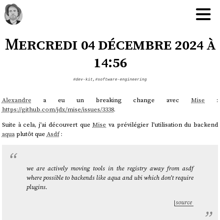
Mercredi 04 décembre 2024 à
14:56
#dev-kit
,
#software-engineering
Alexandre
a eu un breaking change avec
Mise
:
https://github.com/jdx/mise/issues/3338
.
Suite à cela, j'ai découvert que
Mise
va prévilégier l'utilisation du backend
aqua
plutôt que
Asdf
:
we are actively moving tools in the registry away from asdf
where possible to backends like aqua and ubi which don't require
plugins.
source