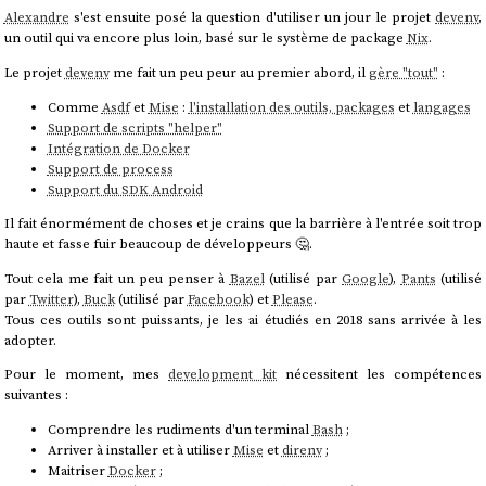
Alexandre
s'est ensuite posé la question d'utiliser un jour le projet
devenv
,
un outil qui va encore plus loin, basé sur le système de package
Nix
.
Le projet
devenv
me fait un peu peur au premier abord, il
gère "tout"
:
Comme
Asdf
et
Mise
:
l'installation des outils, packages
et
langages
Support de scripts "helper"
Intégration de Docker
Support de process
Support du SDK Android
Il fait énormément de choses et je crains que la barrière à l'entrée soit trop
haute et fasse fuir beaucoup de développeurs 🤔.
Tout cela me fait un peu penser à
Bazel
(utilisé par
Google
),
Pants
(utilisé
par
Twitter
),
Buck
(utilisé par
Facebook
) et
Please
.
Tous ces outils sont puissants, je les ai étudiés en 2018 sans arrivée à les
adopter.
Pour le moment, mes
development kit
nécessitent les compétences
suivantes :
Comprendre les rudiments d'un terminal
Bash
;
Arriver à installer et à utiliser
Mise
et
direnv
;
Maitriser
Docker
;