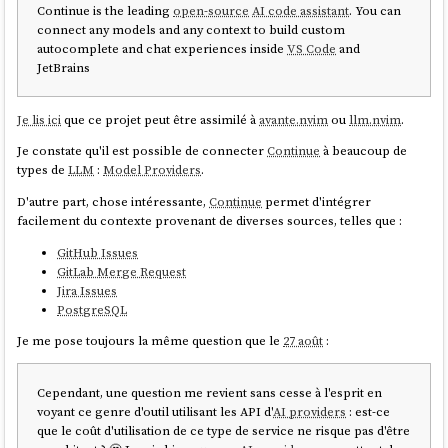
Continue is the leading
open-source
AI code assistant
. You can
connect any models and any context to build custom
autocomplete and chat experiences inside
VS Code
and
JetBrains
Je lis ici
que ce projet peut être assimilé à
avante.nvim
ou
llm.nvim
.
Je constate qu'il est possible de connecter
Continue
à beaucoup de
types de
LLM
:
Model Providers
.
D'autre part, chose intéressante,
Continue
permet d'intégrer
facilement du contexte provenant de diverses sources, telles que :
GitHub Issues
GitLab Merge Request
Jira Issues
PostgreSQL
Je me pose toujours la même question que le
27 août
:
Cependant, une question me revient sans cesse à l'esprit en
voyant ce genre d'outil utilisant les API d'
AI providers
: est-ce
que le coût d'utilisation de ce type de service ne risque pas d'être