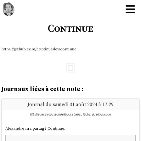
Continue
https://github.com/continuedev/continue
Journaux liées à cette note :
Journal du samedi 31 août 2024 à 17:29
#OnMaPartagé
,
#CodeAssistant
,
#llm
,
#Inference
Alexandre
m'a partagé
Continue
.