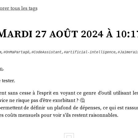
orer tous les tags
Mardi 27 août 2024 à 10:1
m
,
#OnMaPartagé
,
#CodeAssistant
,
#artificial-intelligence
,
#Jaimerai
im
.
 tester.
 sans cesse à l'esprit en voyant ce genre d'outil utilisant les
vice ne risque pas d'être exorbitant ? 🤔
ermettent de définir un plafond de dépenses, ce qui est rassu
 les coûts mensuels pour voir s'ils restent raisonnables.