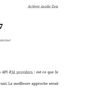
Activer mode Zen
7
sUnJour
 API d'
AI providers
: est-ce que le
rant. La meilleure approche serait