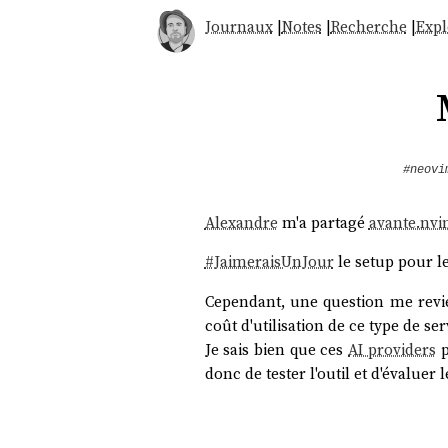
Journaux
|
Notes
|
Recherche
|
Expl
#neovi
Alexandre
m'a partagé
avante.nv
#
JaimeraisUnJour
le setup pour le
Cependant, une question me revient
coût d'utilisation de ce type de ser
Je sais bien que ces
AI providers
p
donc de tester l'outil et d'évaluer