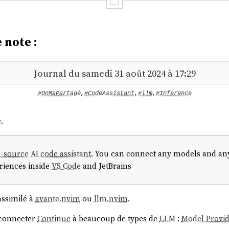
 note :
Journal du samedi 31 août 2024 à 17:29
#OnMaPartagé
,
#CodeAssistant
,
#llm
,
#Inference
e
.
-source
AI code assistant
. You can connect any models and any
riences inside
VS Code
and JetBrains
assimilé à
avante.nvim
ou
llm.nvim
.
e connecter
Continue
à beaucoup de types de
LLM
:
Model Provid