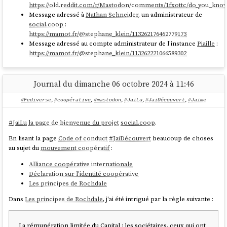
https://old.reddit.com/r/Mastodon/comments/1fxottc/do_you_kn
Message adressé à
Nathan Schneider
, un administrateur de
social.coop
:
https://mamot.fr/@stephane_klein/113262176462779173
Message adressé au compte administrateur de l'instance
Piaille
:
https://mamot.fr/@stephane_klein/113262221066589302
Journal du dimanche 06 octobre 2024 à 11:46
#Fediverse
,
#coopérative
,
#mastodon
,
#JaiLu
,
#JaiDécouvert
,
#Jaime
#
JaiLu
la page de bienvenue du projet
social.coop
.
En lisant la page
Code of conduct
#
JaiDécouvert
beaucoup de choses
au sujet du
mouvement coopératif
:
Alliance coopérative internationale
Déclaration sur l'identité coopérative
Les principes de Rochdale
Dans
Les principes de Rochdale
, j'ai été intrigué par la règle suivante :
La rémunération limitée du Capital : les sociétaires, ceux qui ont