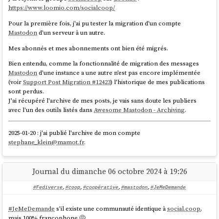
https://www.loomio.com/socialcoop/
Pour la première fois, j'ai pu tester la migration d'un compte
Mastodon
d'un serveur à un autre.
Mes abonnés et mes abonnements ont bien été migrés.
Bien entendu, comme la fonctionnalité de migration des messages
Mastodon
d'une instance a une autre n'est pas encore implémentée
(voir
Support Post Migration #12423
) l'historique de mes publications
sont perdus.
J'ai récupéré l'archive de mes posts, je vais sans doute les publiers
avec l'un des outils listés dans
Awesome Mastodon - Archiving
.
2025-01-20 : j'ai publié l'archive de mon compte
stephane_klein@mamot.fr
.
Journal du dimanche 06 octobre 2024 à 19:26
#Fediverse
,
#coop
,
#coopérative
,
#mastodon
,
#JeMeDemande
#
JeMeDemande
s'il existe une communauté identique à
social.coop
,
mais 100% francophone 🤔.