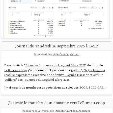
Journal du vendredi 26 septembre 2025 à 14:12
Pour 2025 :
Recettes : 15 088 €
#coopérative
,
#JaiÉcouté
,
#vidéo
Dépenses : 9 603 €
Dans l'article "
Bilan des Journées du Logiciel Libre 2025
" du blog du
J'ai été surpris de ne pas avoir reçu de rappel de renouvellement de
LeBureau.coop
, j'ai découvert et j'ai écouté la
#
vidéo
"
(Ne) détruisons
contribution. Pour en savoir plus, j'ai posté
ici
et
ici
le message suivant
(pas) le capitalisme avec une coopérative - Agnès Haasser et Arthur
:
Vuillard
" des
Journées du Logiciel Libre
2025.
J'y ai appris de nombreuses précisions au sujet des
SCOP
,
SCIC
,
CAE
…
Titre : Question sur le processus de renouvellement des
contributions
Bonjour,
J'ai testé le transfert d'un domaine vers LeBureau.coop
Le 8 octobre 2024, j'ai fait
une contribution de 36,00 £ GBP
pour
#coopérative
,
#dns
,
#selfhosting
,
#todo
,
#comment