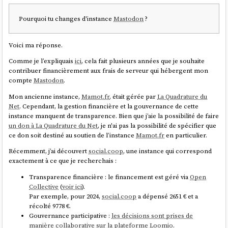
n'en sais rien. Je souhaite lui donner sa chance et continuer à explorer
d'autres projets de
coopératives
.
Pourquoi tu changes d'instance
Mastodon
?
Voici ma réponse.
Comme je l’expliquais
ici
, cela fait plusieurs années que je souhaite
contribuer financièrement aux frais de serveur qui hébergent mon
compte
Mastodon
.
Mon ancienne instance,
Mamot.fr
, était gérée par
La Quadrature du
Net
. Cependant, la gestion financière et la gouvernance de cette
instance manquent de transparence. Bien que j’aie la possibilité de faire
un don à La Quadrature du Net
, je n'ai pas la possibilité de spécifier que
ce don soit destiné au soutien de l’instance
Mamot.fr
en particulier.
Récemment, j’ai découvert
social.coop
, une instance qui correspond
exactement à ce que je recherchais :
Transparence financière : le financement est géré via
Open
Collective
(
voir ici
).
Par exemple, pour 2024,
social.coop
a dépensé 2651 € et a
récolté 9778 €.
Gouvernance participative :
les décisions sont prises de
manière collaborative sur la plateforme Loomio
.