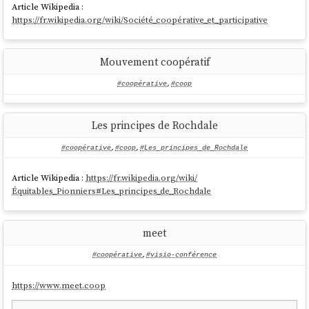
Article Wikipedia :
https://fr.wikipedia.org/wiki/Société_coopérative_et_participative
Mouvement coopératif
#coopérative
,
#coop
Les principes de Rochdale
#coopérative
,
#coop
,
#Les_principes_de_Rochdale
Article Wikipedia :
https://fr.wikipedia.org/wiki/
Équitables_Pionniers#Les_principes_de_Rochdale
meet
#coopérative
,
#visio-conférence
https://www.meet.coop