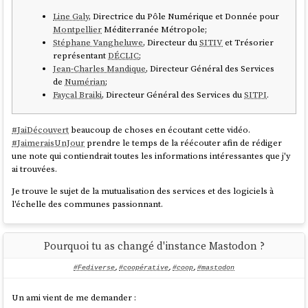
pour financer l'obtention d'accréditations directes auprès des
Line Galy
, Directrice du Pôle Numérique et Donnée pour
différents registres (
AFNIC
,
DotCoop
,
ICANN
...).
Montpellier
Méditerranée Métropole;
Les échanges par e-mail avec
Arthur Vuillard
ont été à la fois rapide et
Stéphane Vangheluwe
, Directeur du
SITIV
et Trésorier
précis 👌.
représentant
DÉCLIC
;
Jean-Charles Mandique
, Directeur Général des Services
D'après la vidéo "
Les noms de domaine pour se réapproprier
de
Numérian
;
Internet
", en juin 2024,
LeBureau.coop
déclarait avoir 300 clients, 60
Faycal Braiki
, Directeur Général des Services du
SITPI
.
sociétaires et 65 000 € de financement.
J'aimerais bien savoir où en est le projet en mars 2025 🤔.
#
JaiDécouvert
beaucoup de choses en écoutant cette vidéo.
#
JaimeraisUnJour
prendre le temps de la réécouter afin de rédiger
Certaines personnes vont me poser les questions suivantes « Pourquoi
une note qui contiendrait toutes les informations intéressantes que j'y
tu te compliques la vie avec
LeBureau.coop
? Pourquoi ne pas acheter
ai trouvées.
simplement tes domaines directement chez
BookMyName
? ».
Je trouve le sujet de la mutualisation des services et des logiciels à
Ma réponse est la suivante. Depuis quelques années maintenant, je
l'échelle des communes passionnant.
souhaite expérimenter d'autres modèles que le modèle
Venture
capital
, grosses entreprises, etc. En partie à cause du phénomène "
De
la merdification des choses
", comme ce fut, par exemple, le cas avec
Pourquoi tu as changé d'instance Mastodon ?
Gandi
.
L'été dernier, j'ai testé
social.coop
et à présent, c'est au tour de
#Fediverse
,
#coopérative
,
#coop
,
#mastodon
LeBureau.coop
.
Un ami vient de me demander :
Cette expérience sera peut-être un échec, mais pour le moment, je