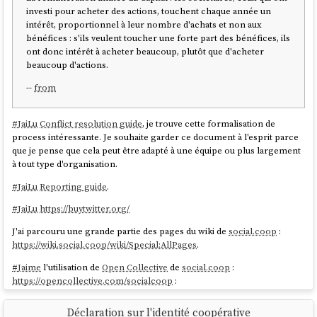
investi pour acheter des actions, touchent chaque année un
intérêt, proportionnel à leur nombre d'achats et non aux
bénéfices : s'ils veulent toucher une forte part des bénéfices, ils
ont donc intérêt à acheter beaucoup, plutôt que d'acheter
beaucoup d'actions.
--
from
#
JaiLu
Conflict resolution guide
, je trouve cette formalisation de
process intéressante. Je souhaite garder ce document à l'esprit parce
que je pense que cela peut être adapté à une équipe ou plus largement
à tout type d'organisation.
#
JaiLu
Reporting guide
.
#
JaiLu
https://buytwitter.org/
J'ai parcouru une grande partie des pages du wiki de
social.coop
:
https://wiki.social.coop/wiki/Special:AllPages
.
#
Jaime
l'utilisation de
Open Collective
de
social.coop
:
https://opencollective.com/socialcoop
:
Déclaration sur l'identité coopérative
social.coop
: a coop-run corner of the fediverse with a co-