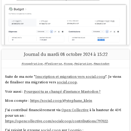
Journal du mardi 08 octobre 2024 à 15:22
#coopérative
,
#Fediverse
,
#coop
,
#migration
,
#mastodon
Cette transparence et cette approche coopérative correspondent
Suite de ma note "
Inscription et migration vers social.coop
". Je viens
mieux à mes valeurs et à ma volonté de soutenir activement une
de finaliser ma migration vers
social.coop
.
communauté qui fonctionne de manière ouverte et collaborative.
Voir aussi :
Pourquoi tu as changé d'instance Mastodon ?
Mon compte :
https://social.coop/@stephane_klein
J'ai contribué financièrement via
Open Collective
à la hauteur de 43 €
pour un an :
https://opencollective.com/socialcoop/contributions/797022
.
J'ai rejoint le groupe
social.coop
sur
Loomio
: