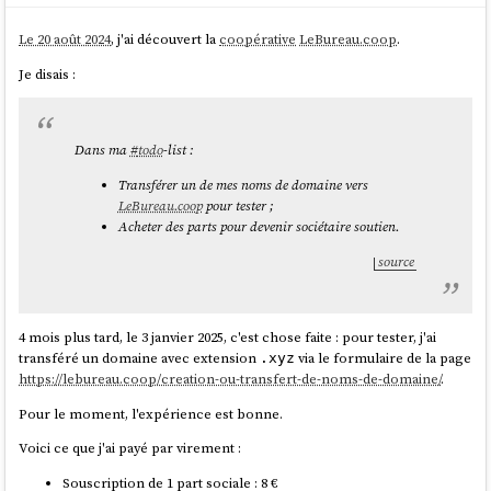
rejoindre la coopérative
social.coop
.
Le 20 août 2024
, j'ai découvert la
coopérative
LeBureau.coop
.
Le temps a passé et aujourd'hui, je viens de penser à renouveler
ma contribution financière, à la hauteur de
12,00 £ GBP
.
Je disais :
Je suis surpris de n'avoir reçu aucun message de demande de
renouvellement de contribution financière. Je ne pense pas
avoir reçu de mail, je n'ai rien vu sur l'interface de
Dans ma
#
todo
-list :
https://social.coop
, et rien non plus sur
https://opencollective.com
.
Transférer un de mes noms de domaine vers
LeBureau.coop
pour tester ;
J'ai trouvé et lu la page Wiki "
Social.coop registration process
"
Acheter des parts pour devenir sociétaire soutien.
mais je n'ai trouvé aucune documentation concernant le
"renouvellement".
source
J'ai quelques questions :
est-ce normal de ne pas recevoir de rappel ?
4 mois plus tard, le 3 janvier 2025, c'est chose faite : pour tester, j'ai
la coopérative laisse-t-elle délibérément les membres
transféré un domaine avec extension
via le formulaire de la page
.xyz
renouveler leur contribution à leur propre rythme, sans
https://lebureau.coop/creation-ou-transfert-de-noms-de-domaine/
.
relance, en faisant confiance à leur engagement ?
Pour le moment, l'expérience est bonne.
Suggestion : que pensez-vous de documenter le
fonctionnement du process de renouvellement sur les pages ?
Voici ce que j'ai payé par virement :
https://join.social.coop/registration-form.html
Souscription de 1 part sociale : 8 €