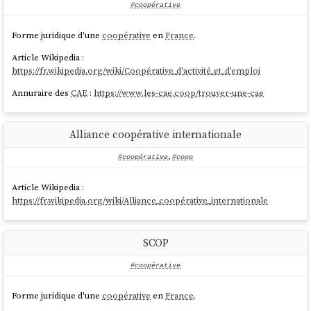
#coopérative
Forme juridique d'une
coopérative
en
France
.
Article Wikipedia :
https://fr.wikipedia.org/wiki/Coopérative_d'activité_et_d'emploi
Annuraire des
CAE
:
https://www.les-cae.coop/trouver-une-cae
Alliance coopérative internationale
#coopérative
,
#coop
Article Wikipedia :
https://fr.wikipedia.org/wiki/Alliance_coopérative_internationale
SCOP
#coopérative
Forme juridique d'une
coopérative
en
France
.