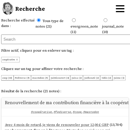
Recherche
Recherche effectué
Tous type de
dans :
notes (21)
evergreen_note
journal_note
(11)
(10)
Filtre actif, cliquez pour en enlever un tag :
coopérative
Cliquez sur un tag pour affiner votre recherche :
coop (10)
Fediverse (5)
mastodon (5)
JaiDécouvert (4)
JaiLu (2)
JaiÉcouté (2)
vidéo (2)
Jaime (1)
JaimeraisUnJour (1)
JeMeDemande (1)
Les_principes_de_Rochdale (1)
OnMaPartagé (1)
comment (1)
commune (1)
dns (1)
freelance (1)
logiciel (1)
migration (1)
selfhosting (1)
Résultat de la recherche (21 notes) :
todo (1)
visio-conférence (1)
Renouvellement de ma contribution financière à la coopérat
#coopérative
,
#Fediverse
,
#coop
,
#mastodon
Avec 4 mois de retard
,
je viens de renouveler pour 12,00 £ GBP
(13,70 €)