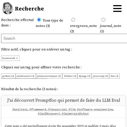
Recherche
Recherche effectué
Tous type de
dans :
notes (3)
evergreen_note
journal_note
(2)
(1)
Filtre actif, cliquez pour en enlever un tag :
framework
Cliquez sur un tag pour affiner votre recherche :
python (2)
JaiDécouvert (1)
JaimeraisUnJour (1)
WebDev (1)
django (1)
javascript (1)
llm (1)
software-engineering (1)
unittest (1)
Résultat de la recherche (3 notes) :
J'ai découvert Promptfoo qui permet de faire du LLM Eval
#unittest
,
#framework
,
#javascript
,
#llm
,
#software-engineering
,
#JaiDécouvert
,
#JaimeraisUnJour
Cette note a été partiellement écrite fin novembre 2025 et publiée 3 mois plus