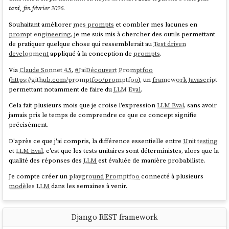
tard, fin février 2026.
Souhaitant améliorer
mes prompts
et combler mes lacunes en
prompt engineering
, je me suis mis à chercher des outils permettant
de pratiquer quelque chose qui ressemblerait au
Test driven
development
appliqué à la conception de
prompts
.
Via
Claude Sonnet 4.5
,
#
JaiDécouvert
Promptfoo
(
https://github.com/promptfoo/promptfoo
), un
framework
Javascript
permettant notamment de faire du
LLM Eval
.
Cela fait plusieurs mois que je croise l'expression
LLM Eval
, sans avoir
jamais pris le temps de comprendre ce que ce concept signifie
précisément.
D'après ce que j'ai compris, la différence essentielle entre
Unit testing
et
LLM Eval
, c'est que les tests unitaires sont déterministes, alors que la
qualité des réponses des
LLM
est évaluée de manière probabiliste.
Je compte créer un
playground
Promptfoo
connecté à plusieurs
modèles LLM
dans les semaines à venir.
Django REST framework