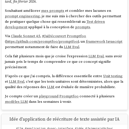
tard, fin février 2026.
mode
Pay-As-You-Go
(à l'usage) donnant accès à leur
Web API
.
Souhaitant améliorer
mes prompts
et combler mes lacunes en
Le texte saisi par l'utilisateur dans un
agent conversationnel web
est
prompt engineering
, je me suis mis à chercher des outils permettant
transmis à l'API de l'
AI provider
au sein d'un
prompt
, qui contient
de pratiquer quelque chose qui ressemblerait au
Test driven
également le
System Prompt (LLM)
, l'historique de la conversation, et
development
appliqué à la conception de
prompts
.
éventuellement du contexte additionnel. La taille maximale de
l'ensemble prompt et réponse est nommée
context window
,
Via
Claude Sonnet 4.5
,
#
JaiDécouvert
Promptfoo
exprimée en
tokens
.
(
https://github.com/promptfoo/promptfoo
), un
framework
Javascript
permettant notamment de faire du
LLM Eval
.
Lorsque l'application enrichit ce prompt avec des données externes —
issues d'une
base de données vectorielle
, d'une
base de données
Cela fait plusieurs mois que je croise l'expression
LLM Eval
, sans avoir
relationnelle
, d'un
moteur de recherche full-text
ou d'un
moteur de
jamais pris le temps de comprendre ce que ce concept signifie
recherche web
— on nomme cette technique :
RAG
(Retrieval-
précisément.
Augmented Generation).
D'après ce que j'ai compris, la différence essentielle entre
Unit testing
Pour écrire des données dans une
base de données vectorielle
, il est
et
LLM Eval
, c'est que les tests unitaires sont déterministes, alors que la
nécessaire de passer par une étape de vectorisation en utilisant un
qualité des réponses des
LLM
est évaluée de manière probabiliste.
modèle d'
embedding
, comme par exemple
Cohere Embed v3
multilingual
,
Voyage AI Text Embeddings
ou
text-embedding-3-large
Je compte créer un
playground
Promptfoo
connecté à plusieurs
d'
OpenAI
. La vectorisation est également requise au moment
modèles LLM
dans les semaines à venir.
d'effectuer la requête dans la base de données — avec impérativement
le même modèle que celui utilisé lors de l'indexation.
Les modèles d'
embedding
sont nettement plus légers et économiques
Idée d'application de réécriture de texte assistée par IA
qu'un
LLM
. Ils peuvent être exécutés sur CPU pour des usages
courants, sans nécessiter de GPU.
#llm
,
#application
,
#user-interface
,
#idée
,
#JaimeraisUnJour