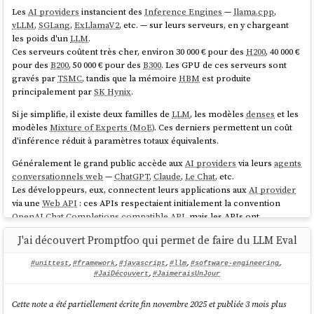
Les
AI providers
instancient des
Inference Engines
—
llama.cpp
,
vLLM
,
SGLang
,
ExLlamaV2
, etc. — sur leurs serveurs, en y chargeant
les poids d'un
LLM
.
Ces serveurs coûtent très cher, environ 30 000 € pour des
H200
, 40 000 €
pour des
B200
, 50 000 € pour des
B300
. Les GPU de ces serveurs sont
gravés par
TSMC
, tandis que la mémoire
HBM
est produite
principalement par
SK Hynix
.
Si je simplifie, il existe deux familles de
LLM
, les modèles
denses
et les
modèles
Mixture of Experts (MoE)
. Ces derniers permettent un coût
d'inférence réduit à paramètres totaux équivalents.
Généralement le grand public accède aux
AI providers
via leurs
agents
conversationnels web
—
ChatGPT
,
Claude
,
Le Chat
, etc.
Les développeurs, eux, connectent leurs applications aux
AI provider
via une
Web API
: ces APIs respectaient initialement la convention
OpenAI Chat Completions compatible API
, mais les APIs ont
progressivement divergé.
J'ai découvert Promptfoo qui permet de faire du LLM Eval
OpenAI
cherche à imposer un standard commun avec
Open
Responses
, tandis qu'
Anthropic
suit sa propre voie avec sa
Messages
#unittest
,
#framework
,
#javascript
,
#llm
,
#software-engineering
,
API
.
#JaiDécouvert
,
#JaimeraisUnJour
Beaucoup d'
AI providers
proposent deux modes de facturation : un
Cette note a été partiellement écrite fin novembre 2025 et publiée 3 mois plus
abonnement donnant accès à leur
agent conversationnel web
, et un