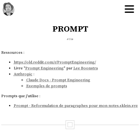
prompt
#llm
Ressources :
https://old.reddit.com/r/PromptEngineering/
Livre "
Prompt Engineering
" par
Lee Boonstra
Anthropic
:
Claude Docs - Prompt Engineering
Exemples de prompts
Prompts que j'utilise :
Prompt - Reformulation de paragraphes pour mon notes.sklein.xyz