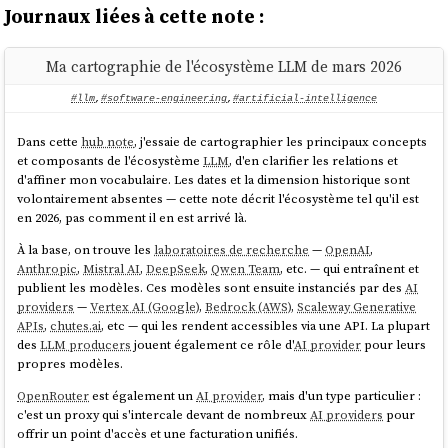
Journaux liées à cette note :
Ma cartographie de l'écosystème LLM de mars 2026
#llm
,
#software-engineering
,
#artificial-intelligence
Dans cette
hub note
, j'essaie de cartographier les principaux concepts
et composants de l'écosystème
LLM
, d'en clarifier les relations et
d'affiner mon vocabulaire. Les dates et la dimension historique sont
volontairement absentes — cette note décrit l'écosystème tel qu'il est
en 2026, pas comment il en est arrivé là.
À la base, on trouve les
laboratoires de recherche
—
OpenAI
,
Anthropic
,
Mistral AI
,
DeepSeek
,
Qwen Team
, etc. — qui entraînent et
publient les modèles. Ces modèles sont ensuite instanciés par des
AI
providers
—
Vertex AI (Google)
,
Bedrock (AWS)
,
Scaleway Generative
APIs
,
chutes.ai
, etc — qui les rendent accessibles via une API. La plupart
des
LLM producers
jouent également ce rôle d'
AI provider
pour leurs
propres modèles.
OpenRouter
est également un
AI provider
, mais d'un type particulier :
c'est un proxy qui s'intercale devant de nombreux
AI providers
pour
offrir un point d'accès et une facturation unifiés.