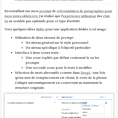
Depuis 2022
, les
RAG
avancés suivent le pattern "Retrieve,
rerank
,
En travaillant sur mon
prompt
de
reformulation de paragraphes pour
Generate". L'étape de reranking peut être effectuée via deux méthodes
mon notes.sklein.xyz
, j'ai réalisé que l'
expérience utilisateur
des
chat
:
IA
ne semble pas optimale pour ce type d'activité.
Des modèles spécialisés de
reranking
, comme
Cohere Rerank
,
Voici quelques idées
#
idée
pour une application dédiée à cet usage :
ou
Voyage AI Rerankers
, qui sont légers, rapides. Ils prennent
en entrée la
et la liste de documents candidats et
query
Utilisation de deux niveaux de prompt :
produisent un score de pertinence.
Un niveau général sur le style personnel
Ou directement des LLMs généralistes, potentiellement plus
Un niveau spécifique à l'objectif particulier
précis sur des domaines spécifiques non couverts par les
Interface à deux zones texte :
données d'entraînement des modèles de reranking
, mais plus
Une zone repliée par défaut contenant le ou les
coûteux en latence et en tokens.
prompts
Une seconde zone pour le texte à modifier
Beaucoup de
LLMs
ont tendance à moins bien utiliser les informations
Sélection de mots alternatifs comme dans
DeepL
: une fois
situées au milieu d'un très long contexte — ce problème est nommé
qu'un mot de remplacement est choisi, le reste de la phrase
lost in the middle
. Cela pénalise notamment les
RAG
, dont les chunks
s'adapte automatiquement en conservant au maximum la
pertinents injectés en milieu de contexte risquent d'être sous-exploités
structure originale.
par le modèle. Certains
LLMs
modernes comme
Gemini 2.5 Pro
ou
GLM-5
ne sont plus victimes du
lost in the middle
sur de longs
contextes. Jusqu'en 2025,
répéter le prompt
améliorait les résultats sur
les modèles non-raisonnants. La question reste ouverte pour les
LLMs
de début 2026 : aucune étude publiée ne le confirme ni ne l'infirme à ce
jour.