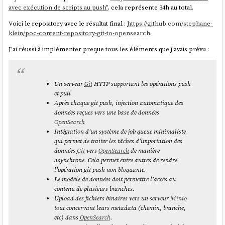
avec exécution de scripts au push"
, cela représente 34h au total.
Voici le repository avec le résultat final :
https://github.com/stephane-
klein/poc-content-repository-git-to-opensearch
.
J'ai réussi à implémenter preque tous les éléments que j'avais prévu :
Un serveur
Git
HTTP supportant les opérations push
et pull
Après chaque
git push
, injection automatique des
données reçues vers une base de données
OpenSearch
Intégration d'un système de job queue minimaliste
qui permet de traiter les tâches d'importation des
données
Git
vers
OpenSearch
de manière
asynchrone. Cela permet entre autres de rendre
l'opération
git push
non bloquante.
Le modèle de données doit permettre l'accès au
contenu de plusieurs branches.
Upload des fichiers binaires vers un serveur
Minio
tout concervant leurs metadata (chemin, branche,
etc) dans
OpenSearch
.