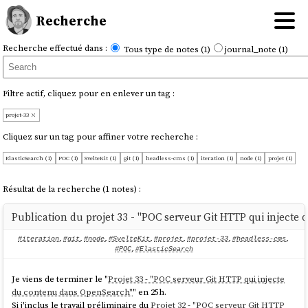
Recherche
Recherche effectué dans :
Tous type de notes (1)
journal_note (1)
Filtre actif, cliquez pour en enlever un tag :
projet-33
Cliquez sur un tag pour affiner votre recherche :
ElasticSearch (1)
POC (1)
SvelteKit (1)
git (1)
headless-cms (1)
iteration (1)
node (1)
projet (1)
Résultat de la recherche (1 notes) :
Publication du projet 33 - "POC serveur Git HTTP qui inject
#iteration
,
#git
,
#node
,
#SvelteKit
,
#projet
,
#projet-33
,
#headless-cms
,
#POC
,
#ElasticSearch
Je viens de terminer le "
Projet 33 - "POC serveur Git HTTP qui injecte
du contenu dans OpenSearch"
" en 25h.
Si j'inclus le travail préliminaire du
Projet 32 - "POC serveur Git HTTP