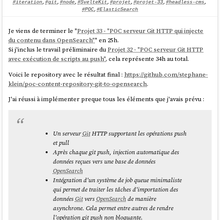
#iteration
,
#git
,
#node
,
#SvelteKit
,
#projet
,
#projet-33
,
#headless-cms
,
#POC
,
#ElasticSearch
Je viens de terminer le "
Projet 33 - "POC serveur Git HTTP qui injecte
du contenu dans OpenSearch"
" en 25h.
Si j'inclus le travail préliminaire du
Projet 32 - "POC serveur Git HTTP
avec exécution de scripts au push"
, cela représente 34h au total.
Voici le repository avec le résultat final :
https://github.com/stephane-
klein/poc-content-repository-git-to-opensearch
.
J'ai réussi à implémenter preque tous les éléments que j'avais prévu :
Un serveur
Git
HTTP supportant les opérations push
et pull
Après chaque
git push
, injection automatique des
données reçues vers une base de données
OpenSearch
Intégration d'un système de job queue minimaliste
qui permet de traiter les tâches d'importation des
données
Git
vers
OpenSearch
de manière
asynchrone. Cela permet entre autres de rendre
l'opération
git push
non bloquante.