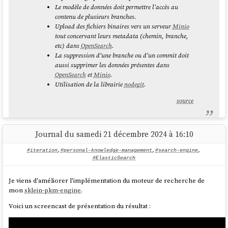
Le modèle de données doit permettre l'accès au
contenu de plusieurs branches.
Upload des fichiers binaires vers un serveur
Minio
tout concervant leurs metadata (chemin, branche,
etc) dans
OpenSearch
.
La suppression d'une branche ou d'un commit doit
aussi supprimer les données présentes dans
OpenSearch
et
Minio
.
Utilisation de la librairie
nodegit
.
source
Journal du samedi 21 décembre 2024 à 16:10
Le seul élément que je n'ai pas testé est celui-ci :
#iteration
,
#personal-knowledge-management
,
#search-engine
,
#ElasticSearch
L'accès aux données via l'API de
OpenSearch
ne
Je viens d'améliorer l'implémentation du moteur de recherche de
doit pas être perturbé pendant les phases
mon
sklein-pkm-engine
.
d'importation de données depuis
Git
.
Voici un screencast de présentation du résultat :