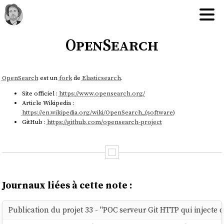
OpenSearch
OpenSearch
est un
fork
de
Elasticsearch
.
Site officiel :
https://www.opensearch.org/
Article Wikipedia :
https://en.wikipedia.org/wiki/OpenSearch_(software)
GitHub :
https://github.com/opensearch-project
Journaux liées à cette note :
Publication du projet 33 - "POC serveur Git HTTP qui inject