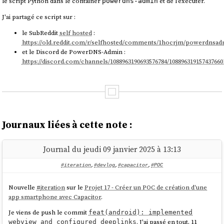
le script Python dans le container
et de l'exécuter.
powerdns-admin
J'ai partagé ce script sur :
le SubReddit
self hosted
:
https://old.reddit.com/r/selfhosted/comments/1hocrjm/powerdnsad
et le Discord de PowerDNS-Admin :
https://discord.com/channels/1088963190693576784/108896319157437660
Journaux liées à cette note :
Journal du jeudi 09 janvier 2025 à 13:13
#iteration
,
#devlog
,
#capacitor
,
#POC
Nouvelle
#
iteration
sur le
Projet 17 - Créer un POC de création d'une
app smartphone avec Capacitor
.
Je viens de push le commit
feat(android): implemented
. J'ai passé en tout, 11
webview and configured deeplinks