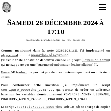
Samedi 28 décembre 2024 à
17:10
#contribution
,
#DevOps
,
#admin-sys
,
#dns
,
#power-dns
Comme mentionné dans la note
2024-12-28_1621
, j'ai implémenté un
playground
nommé
.
powerdns-playground
J'ai fait le triste constat de découvrir encore un projet (
PowerDNS-Admin
)
qui ne supporte pas une "
automated and unattended installation
" 🫤.
PowerDNS-Admin
ne permet pas de créer automatiquement un utilisateur
admin
.
Pour contourner cette limitation, j'ai implémenté un script
qui permet de créer un utilisateur
configure_powerdns_admin.py
basé sur les variables d'environnement
,
POWERDNS_ADMIN_USERNAME
,
.
POWERDNS_ADMIN_PASSWORD
POWERDNS_ADMIN_EMAIL
Le script
se charge de copier
./scripts/setup-powerdns-admin.sh