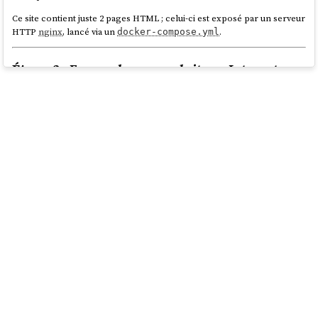
Ce site contient juste 2 pages HTML ; celui-ci est exposé par un serveur
HTTP
nginx
, lancé via un
.
docker-compose.yml
Étape 2 :
Expose dummy website on Internet
En première étape, j'ai dû mettre en place une méthode pour
facilement exposer sur Internet un
dummy website
lancé localement :
Expose dummy website on Internet
Why?
The Android and iOS emulators do not have direct and
easy access to the HTTP service (dummy website) exposed
on
http://localhost:8080
.
To overcome this issue, I use "
cloudflared
tunnel". You can
also use other solutions, such as
sish
or
ngrok
Developer
Preview. For more information, you can refer to the
following note (in French):
2025-01-06_2105
source