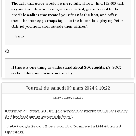
Though: that guide would be mercifully short: “find $15,000, talk
to your friends who have gotten certified, get referred to the
credible auditor that treated your friends the best, and offer
them the money, perhaps taped to the boom box playing Peter
Gabriel you hold aloft outside their offices”.
--
from
😉
If there is one thing to understand about SOC2 audits, it’s: SOC2
is about documentation, not reality.
--
from
Journal du samedi 09 mars 2024 à 10:22
🙈
#iteration
,
#JaiLu
#
iteration
du
Projet GH-382 - Je cherche à convertir en SQL des query
Puis ils vous remettront un questionnaire de 52 000 lignes
de filtre basé sur un système de "tags"
.
appelé Liste de demandes d'informations (IRL), basé d'une
manière occulte sur ce que vous leur avez dit que vous faisiez.
#
JaiLu
Google Search Operators: The Complete List (44 Advanced
Vous le remplirez. Vous aurez quelques réunions, puis vous
Operators)