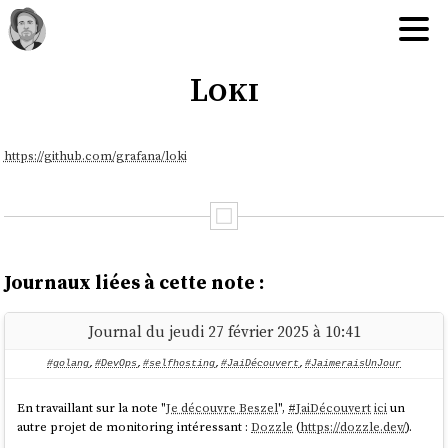
Loki
https://github.com/grafana/loki
Journaux liées à cette note :
Journal du jeudi 27 février 2025 à 10:41
#golang
,
#DevOps
,
#selfhosting
,
#JaiDécouvert
,
#JaimeraisUnJour
En travaillant sur la note "
Je découvre Beszel
",
#
JaiDécouvert
ici
un
autre projet de monitoring intéressant :
Dozzle
(
https://dozzle.dev/
).