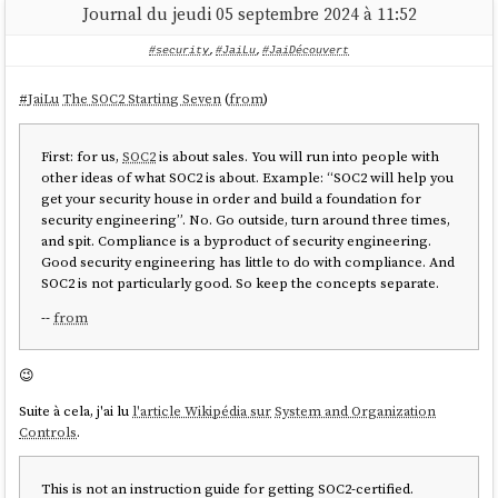
Journal du jeudi 05 septembre 2024 à 11:52
#security
,
#JaiLu
,
#JaiDécouvert
#
JaiLu
The SOC2 Starting Seven
(
from
)
First: for us,
SOC2
is about sales. You will run into people with
other ideas of what SOC2 is about. Example: “SOC2 will help you
get your security house in order and build a foundation for
security engineering”. No. Go outside, turn around three times,
and spit. Compliance is a byproduct of security engineering.
Good security engineering has little to do with compliance. And
SOC2 is not particularly good. So keep the concepts separate.
--
from
😉
Suite à cela, j'ai lu
l'article Wikipédia sur
System and Organization
Controls
.
This is not an instruction guide for getting SOC2-certified.