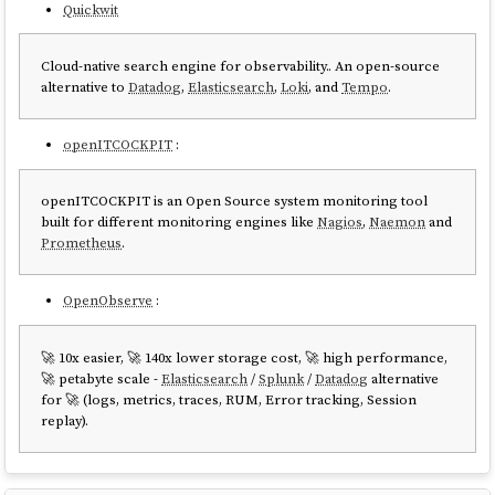
Quickwit
Cloud-native search engine for observability.. An open-source
alternative to
Datadog
,
Elasticsearch
,
Loki
, and
Tempo
.
openITCOCKPIT
:
openITCOCKPIT is an Open Source system monitoring tool
built for different monitoring engines like
Nagios
,
Naemon
and
Prometheus
.
OpenObserve
:
🚀 10x easier, 🚀 140x lower storage cost, 🚀 high performance,
🚀 petabyte scale -
Elasticsearch
/
Splunk
/
Datadog
alternative
for 🚀 (logs, metrics, traces, RUM, Error tracking, Session
replay).