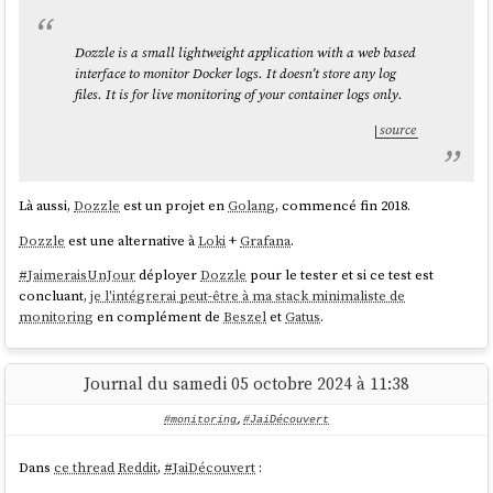
Dozzle is a small lightweight application with a web based
interface to monitor Docker logs. It doesn’t store any log
files. It is for live monitoring of your container logs only.
source
Là aussi,
Dozzle
est un projet en
Golang
, commencé fin 2018.
Dozzle
est une alternative à
Loki
+
Grafana
.
#
JaimeraisUnJour
déployer
Dozzle
pour le tester et si ce test est
concluant,
je l'intégrerai peut-être à ma stack minimaliste de
monitoring
en complément de
Beszel
et
Gatus
.
Journal du samedi 05 octobre 2024 à 11:38
#monitoring
,
#JaiDécouvert
Dans
ce thread
Reddit
,
#
JaiDécouvert
: