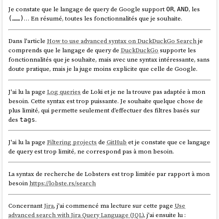
leur enverrez un chèque. Le nom de votre entreprise figurera
Je constate que le langage de query de Google support
,
, les
OR
AND
sur un rapport.
… En résumé, toutes les fonctionnalités que je souhaite.
(……)
--
from
Dans l'article
How to use advanced syntax on DuckDuckGo Search
je
comprends que le langage de query de
DuckDuckGo
supporte les
🙈
fonctionnalités que je souhaite, mais avec une syntax intéressante, sans
#
JaiDécouvert
Shibboleth
.
doute pratique, mais je la juge moins explicite que celle de Google.
J'ai lu la page
Log queries
de Loki et je ne la trouve pas adaptée à mon
PRs, Protected Branches, and CI/CD
besoin. Cette syntax est trop puissante. Je souhaite quelque chose de
Enable Protected Branches for your master/deployment
plus limité, qui permette seulement d'effectuer des filtres basés sur
branches in Github. Set up a CI system and run all your deploys
des
.
tags
through it. Require reviews for PRs that merge to production.
Make your CI run some tests; it probably doesn’t much matter
J'ai lu la page
Filtering projects
de
GitHub
et je constate que ce langage
to your auditor which tests.
de query est trop limité, ne correspond pas à mon besoin.
We probably didn’t even need to tell you this. It’s how most
professional engineering shops already run. But if you’re a 3-
La syntax de recherche de Lobsters est trop limitée par rapport à mon
person team, get it set up now and you won’t have to worry
besoin
https://lobste.rs/search
about it when your team sprawls and new process is a
nightmare to establish.
Concernant
Jira
, j'ai commencé ma lecture sur cette page
Use
--
from
advanced search with Jira Query Language (JQL)
, j'ai ensuite lu :