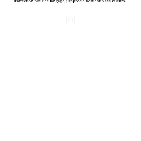
d'affection pour ce langage, j'apprécie beaucoup ses valeurs.