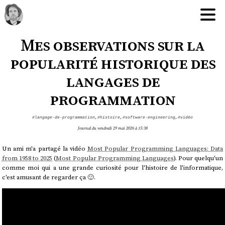
Mes observations sur la
popularité historique des
langages de
programmation
#langage-de-programmation
,
#histoire
,
#software-engineering
,
#vidéo
Journal du vendredi 29 mai 2026 à 15:38
Un ami m'a partagé la vidéo
Most Popular Programming Languages: Data
from 1958 to 2025
(
Most Popular Programming Languages
). Pour quelqu'un
comme moi qui a une grande curiosité pour l'histoire de l'informatique,
c'est amusant de regarder ça 🙂.