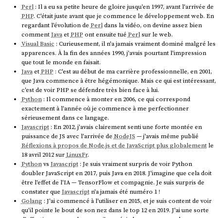
Perl
: Il a eu sa petite heure de gloire jusqu'en 1997, avant l'arrivée de
PHP
. C'était juste avant que je commence le développement web. En
regardant l'évolution de
Perl
dans la vidéo, on devine assez bien
comment
Java
et
PHP
ont ensuite tué
Perl
sur le web.
Visual Basic
: Curieusement, il n'a jamais vraiment dominé malgré les
apparences. À la fin des années 1990, j'avais pourtant l'impression
que tout le monde en faisait.
Java
et
PHP
: C'est au début de ma carrière professionnelle, en 2001,
que Java commence à être hégémonique. Mais ce qui est intéressant,
c'est de voir PHP se défendre très bien face à lui.
Python
: Il commence à monter en 2006, ce qui correspond
exactement à l'année où je commence à me perfectionner
sérieusement dans ce langage.
Javascript
: En 2012, j'avais clairement senti une forte montée en
puissance de JS avec l'arrivée de
NodeJS
— j'avais même publié
Réflexions à propos de Node.js et de JavaScript plus globalement
le
18 avril 2012 sur
LinuxFr
.
Python
vs
Javascript
: Je suis vraiment surpris de voir Python
doubler JavaScript en 2017, puis Java en 2018. J'imagine que cela doit
être l'effet de l'IA — TensorFlow et compagnie. Je suis surpris de
constater que
Javascript
n'a jamais été numéro 1 !
Golang
: J'ai commencé à l'utiliser en 2015, et je suis content de voir
qu'il pointe le bout de son nez dans le top 12 en 2019. J'ai une sorte