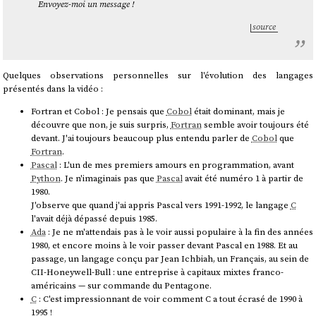
Envoyez-moi un message !
source
Quelques observations personnelles sur l'évolution des langages
présentés dans la vidéo :
Fortran et Cobol : Je pensais que
Cobol
était dominant, mais je
découvre que non, je suis surpris,
Fortran
semble avoir toujours été
devant. J'ai toujours beaucoup plus entendu parler de
Cobol
que
Fortran
.
Pascal
: L'un de mes premiers amours en programmation, avant
Python
. Je n'imaginais pas que
Pascal
avait été numéro 1 à partir de
1980.
J'observe que quand j'ai appris Pascal vers 1991-1992, le langage
C
l'avait déjà dépassé depuis 1985.
Ada
: Je ne m'attendais pas à le voir aussi populaire à la fin des années
1980, et encore moins à le voir passer devant Pascal en 1988. Et au
passage, un langage conçu par Jean Ichbiah, un Français, au sein de
CII-Honeywell-Bull : une entreprise à capitaux mixtes franco-
américains — sur commande du Pentagone.
C
: C'est impressionnant de voir comment C a tout écrasé de 1990 à
1995 !