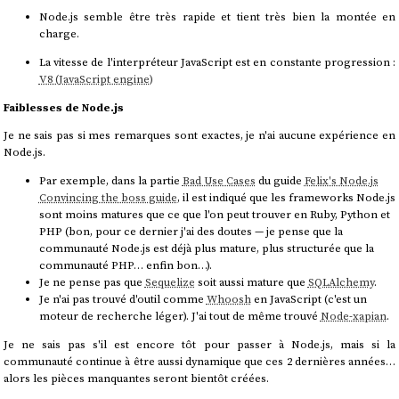
Node.js semble être très rapide et tient très bien la montée en
charge.
La vitesse de l'interpréteur JavaScript est en constante progression :
V8 (JavaScript engine)
Faiblesses de Node.js
Je ne sais pas si mes remarques sont exactes, je n'ai aucune expérience en
Node.js.
Par exemple, dans la partie
Bad Use Cases
du guide
Felix's Node.js
Convincing the boss guide
, il est indiqué que les frameworks Node.js
sont moins matures que ce que l'on peut trouver en Ruby, Python et
PHP (bon, pour ce dernier j'ai des doutes — je pense que la
communauté Node.js est déjà plus mature, plus structurée que la
communauté PHP… enfin bon…).
Je ne pense pas que
Sequelize
soit aussi mature que
SQLAlchemy
.
Je n'ai pas trouvé d'outil comme
Whoosh
en JavaScript (c'est un
moteur de recherche léger). J'ai tout de même trouvé
Node-xapian
.
Je ne sais pas s'il est encore tôt pour passer à Node.js, mais si la
communauté continue à être aussi dynamique que ces 2 dernières années…
alors les pièces manquantes seront bientôt créées.