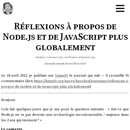
Réflexions à propos de
Node.js et de JavaScript plus
globalement
#nodejs
,
#javascript
,
#software-engineering
Journal du mercredi 18 avril 2012 à 14:29
Le 18 avril 2012, je publiais sur
LinuxFr
le journal qui suit — il recueillit 91
commentaire (lien
https://linuxfr.org/users/harobed/journaux/reflexions-a-
propos-de-nodejs-et-de-javascript-plus-globalement
)
Bonjour,
Cela fait quelques jours que je me pose la question suivante : « Est-ce que
Node.js ne va pas devenir une technologie incontournable / majeure dans
les 2 ans qui viennent ? »
Le contexte