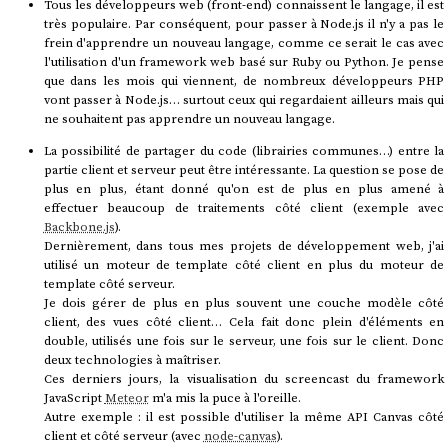
Tous les développeurs web (front-end) connaissent le langage, il est
très populaire. Par conséquent, pour passer à Node.js il n'y a pas le
frein d'apprendre un nouveau langage, comme ce serait le cas avec
l'utilisation d'un framework web basé sur Ruby ou Python. Je pense
que dans les mois qui viennent, de nombreux développeurs PHP
vont passer à Node.js… surtout ceux qui regardaient ailleurs mais qui
ne souhaitent pas apprendre un nouveau langage.
La possibilité de partager du code (librairies communes…) entre la
partie client et serveur peut être intéressante. La question se pose de
plus en plus, étant donné qu'on est de plus en plus amené à
effectuer beaucoup de traitements côté client (exemple avec
Backbone.js
).
Dernièrement, dans tous mes projets de développement web, j'ai
utilisé un moteur de template côté client en plus du moteur de
template côté serveur.
Je dois gérer de plus en plus souvent une couche modèle côté
client, des vues côté client… Cela fait donc plein d'éléments en
double, utilisés une fois sur le serveur, une fois sur le client. Donc
deux technologies à maîtriser.
Ces derniers jours, la visualisation du screencast du framework
JavaScript
Meteor
m'a mis la puce à l'oreille.
Autre exemple : il est possible d'utiliser la même API Canvas côté
client et côté serveur (avec
node-canvas
).