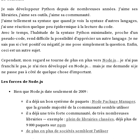
Je suis développeur Python depuis de nombreuses années. J'aime ses
librairies, j'aime ses outils, j'aime sa communauté.
J'aime tellement sa syntaxe que quand je vois la syntaxe d'autres langages,
j'ai une réaction quelque peu épidermique à la lecture du code.
Avec le temps, l'habitude de la syntaxe Python minimaliste, proche d'un
pseudo-code, rend difficile la possibilité d'apprécier un autre langage. Je ne
sais pas si c'est positif ou négatif, je me pose simplement la question. Enfin,
ceci est un autre sujet.
Cependant, mon regard se tourne de plus en plus vers
Node.js
… je n'ai pas
franchi le pas, je n'ai rien développé en Node.js… mais je me demande si je
ne passe pas à côté de quelque chose d'important.
Les forces de Node.js
Bien que Node.js date seulement de 2009 :
il a déjà un bon système de paquets :
Node Package Manager
,
que la grande majorité de la communauté semble utiliser
il a déjà une très forte communauté, de très nombreuses
librairies — exemple :
plein de librairies classées
, déjà plus de
9 000 paquets sur
npm
de plus en plus de sociétés semblent l'utiliser