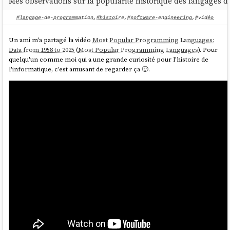
Mes observations sur la popularité historique des langages
#langage-de-programmation
,
#histoire
,
#software-engineering
,
#vidéo
Un ami m'a partagé la vidéo
Most Popular Programming Languages:
Data from 1958 to 2025
(
Most Popular Programming Languages
). Pour
quelqu'un comme moi qui a une grande curiosité pour l'histoire de
l'informatique, c'est amusant de regarder ça 🙂.