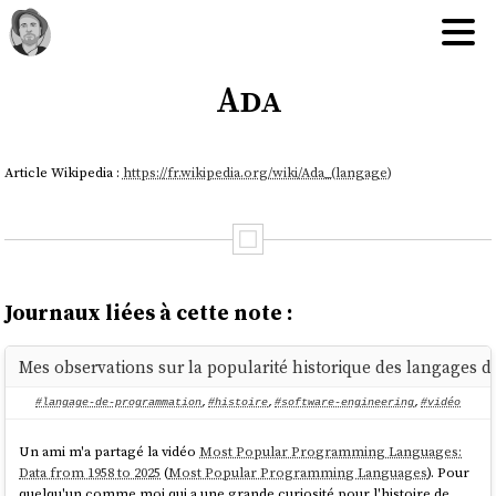
Ada
Article Wikipedia :
https://fr.wikipedia.org/wiki/Ada_(langage)
Journaux liées à cette note :
Mes observations sur la popularité historique des langages
#langage-de-programmation
,
#histoire
,
#software-engineering
,
#vidéo
Un ami m'a partagé la vidéo
Most Popular Programming Languages:
Data from 1958 to 2025
(
Most Popular Programming Languages
). Pour
quelqu'un comme moi qui a une grande curiosité pour l'histoire de