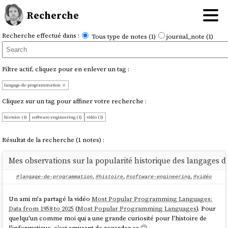
Recherche
Recherche effectué dans :
Tous type de notes (1)
journal_note (1)
Filtre actif, cliquez pour en enlever un tag :
langage-de-programmation
Cliquez sur un tag pour affiner votre recherche :
histoire (1)
software-engineering (1)
vidéo (1)
Résultat de la recherche (1 notes) :
Mes observations sur la popularité historique des langages
#langage-de-programmation
,
#histoire
,
#software-engineering
,
#vidéo
Un ami m'a partagé la vidéo
Most Popular Programming Languages:
Data from 1958 to 2025
(
Most Popular Programming Languages
). Pour
quelqu'un comme moi qui a une grande curiosité pour l'histoire de
l'informatique, c'est amusant de regarder ça 🙂.