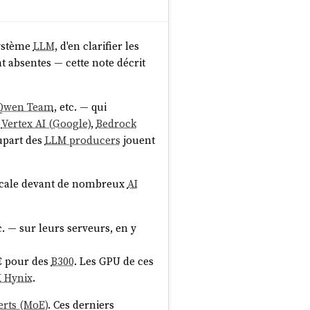
système
LLM
, d'en clarifier les
t absentes — cette note décrit
Qwen Team
, etc. — qui
—
Vertex AI (Google)
,
Bedrock
lupart des
LLM producers
jouent
ntercale devant de nombreux
AI
tc. — sur leurs serveurs, en y
 € pour des
B300
. Les GPU de ces
 Hynix
.
erts (MoE)
. Ces derniers