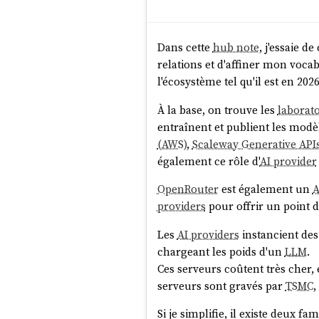
Dans cette
hub note
, j'essaie 
relations et d'affiner mon vocab
l'écosystème tel qu'il est en 202
À la base, on trouve les
laborat
entraînent et publient les modè
(AWS)
,
Scaleway Generative API
également ce rôle d'
AI provider
OpenRouter
est également un
A
providers
pour offrir un point d
Les
AI providers
instancient de
chargeant les poids d'un
LLM
.
Ces serveurs coûtent très cher,
serveurs sont gravés par
TSMC
,
Si je simplifie, il existe deux fa