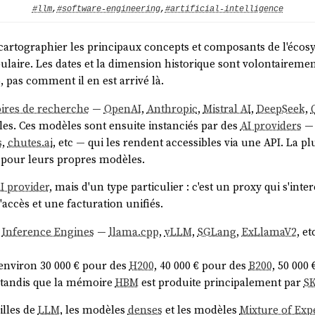
#llm
,
#software-engineering
,
#artificial-intelligence
de cartographier les principaux concepts et composants de l'éco
ulaire. Les dates et la dimension historique sont volontairemen
6, pas comment il en est arrivé là.
oires de recherche
—
OpenAI
,
Anthropic
,
Mistral AI
,
DeepSeek
,
les. Ces modèles sont ensuite instanciés par des
AI providers
s
,
chutes.ai
, etc — qui les rendent accessibles via une API. La p
pour leurs propres modèles.
I provider
, mais d'un type particulier : c'est un proxy qui s'i
'accès et une facturation unifiés.
s
Inference Engines
—
llama.cpp
,
vLLM
,
SGLang
,
ExLlamaV2
, e
 environ 30 000 € pour des
H200
, 40 000 € pour des
B200
, 50 000
 tandis que la mémoire
HBM
est produite principalement par
SK
milles de
LLM
, les modèles
denses
et les modèles
Mixture of Exp