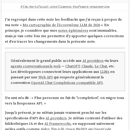
#llm
,
#artificial-intelligence
,
#software-engineering
J'ai regroupé dans cette note les feedbacks que j'ai reçus à propos de
ma note «
Ma cartographie de l'écosystème LLM de 2026
». En
principe, je considère que mes
notes éphémères
sont immuables,
mais je vais cette fois me permettre d'y apporter quelques corrections
et d'en tracer les changements dans la présente note.
Généralement le grand public accède aux
AI providers
via leurs
agents conversationnels web
—
ChatGPT
,
Claude
,
Le Chat
, etc.
Les développeurs connectent leurs applications aux
LLMs
en
passant par une
Web API
qui respecte généralement la
convention
OpenAI Chat Completions compatible API
.
Un ami m'a dit : « Plus personne ne fait de "completion", on migre tous
vers la Responses API. »
Jusqu'à présent, je ne m'étais jamais vraiment penché sur les
spécifications d'API des
AI providers
. Je m'étais contenté d'utiliser des
bibliothèques IA et des
AI Frameworks
, en supposant naïvement
qu'des outils comme
Aider
,
llm (cli)
,
Open WebUI
ou
OpenCode