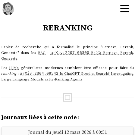
reranking
Papier de recherche qui a formalisé le principe "Retrieve, Rerank,
Generate" dans les
RAG
:
Re2G: Retrieve, Rerank,
arXiv:2207.06300
Generate
.
Les
LLMs
généralistes modernes semblent être efficace pour faire du
reranking
:
Is ChatGPT Good at Search? Investigating
arXiv:2304.09542
Large Language Models as Re-Ranking Agents
.
Journaux liées à cette note :
Journal du jeudi 12 mars 2026 à 00:51