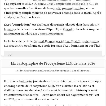
s'appuyaient tous sur l'
OpenAI Chat Completions compatible API
, et
que les nouvelles fonctionnalités —
tools
,
prompt caching
, etc. —
s'intégraient simplement via de nouveaux champs dans le JSON. Après
analyse, ce n'est pas le cas.
L'API "completions" est d'ailleurs désormais classée dans la
section «
Legacy »
de la documentation d'OpenAI, et
OpenAI
cherche à imposer
un nouveau standard avec
Open Responses
.
La lecture de l'article
OpenAI Responses API vs. Chat Completions vs.
Messages API
confirme que trois formats d'API dominent aujourd'hui :
Today, three API formats dominate how AI Agents talk to
Ma cartographie de l'écosystème LLM de mars 2026
LLMs:
#llm
,
#software-engineering
,
#artificial-intelligence
OpenAI's Chat Completions API — the de facto
standard, universally supported
Dans cette
hub note
, j'essaie de cartographier les principaux concepts
OpenAI's Responses API — the newer, agent-
et composants de l'écosystème
LLM
, d'en clarifier les relations et
oriented evolution with built-in tools and state
d'affiner mon vocabulaire. Les dates et la dimension historique sont
management
volontairement absentes — cette note décrit l'écosystème tel qu'il est
Anthropic's Messages API — Claude's native
en 2026, pas comment il en est arrivé là.
interface, with capabilities like extended thinking
and prompt caching