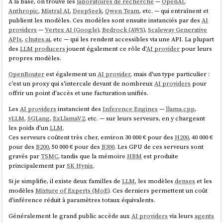
À la base, on trouve les
laboratoires de recherche
—
OpenAI
,
Anthropic
,
Mistral AI
,
DeepSeek
,
Qwen Team
, etc. — qui entraînent et
source
publient les modèles. Ces modèles sont ensuite instanciés par des
AI
providers
—
Vertex AI (Google)
,
Bedrock (AWS)
,
Scaleway Generative
APIs
,
chutes.ai
, etc — qui les rendent accessibles via une API. La plupart
des
LLM producers
jouent également ce rôle d'
AI provider
pour leurs
Mistral AI
, de son côté, semble encore s'appuyer sur l'
OpenAI Chat
propres modèles.
Completions compatible API
: son endpoint reste
POST
.
/v1/chat/completions
OpenRouter
est également un
AI provider
, mais d'un type particulier :
c'est un proxy qui s'intercale devant de nombreux
AI providers
pour
Je comprends mieux maintenant, pourquoi des frameworks comme
offrir un point d'accès et une facturation unifiés.
l'
AI SDK
proposent
une implémentation par provider
: chaque API
diverge suffisamment pour nécessiter un adaptateur dédié 😯.
Les
AI providers
instancient des
Inference Engines
—
llama.cpp
,
vLLM
,
SGLang
,
ExLlamaV2
, etc. — sur leurs serveurs, en y chargeant
Je constate que
OpenRouter
proposes les trois API :
les poids d'un
LLM
.
POST
Ces serveurs coûtent très cher, environ 30 000 € pour des
H200
, 40 000 €
https://openrouter.ai/api/v1/chat/completions
pour des
B200
, 50 000 € pour des
B300
. Les GPU de ces serveurs sont
(
lien vers la documentation
)
gravés par
TSMC
, tandis que la mémoire
HBM
est produite
(
lien
POST https://openrouter.ai/api/v1/responses
principalement par
SK Hynix
.
vers la documentation
)
Si je simplifie, il existe deux familles de
LLM
, les modèles
denses
et les
(
lien
POST https://openrouter.ai/api/v1/messages
modèles
Mixture of Experts (MoE)
. Ces derniers permettent un coût
vers la documentation
)
d'inférence réduit à paramètres totaux équivalents.
C'est là l'un des intérêts d'OpenRouter : une abstraction unifiée au-
Généralement le grand public accède aux
AI providers
via leurs
agents
dessus d'une multitude d'
AI providers
.