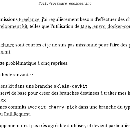
#git
,
#software-engineering
 missions
Freelance
, j'ai régulièrement besoin d'effectuer des
velopment kit
, telles que l'utilisation de
Mise
,
.envrc
,
docker-co
eelance
sont courtes et je ne suis pas missionné pour faire des 
ement
.
ette problématique à cinq reprises.
méthode suivante :
ent kit
dans une branche
sklein-devkit
 servi de base pour créer des branches destinées à traiter mes
xxx
re mes commits avec
dans une branche du ty
git cherry-pick
ou
Pull Request
.
ppement n'est pas très agréable à utiliser, et devient particul