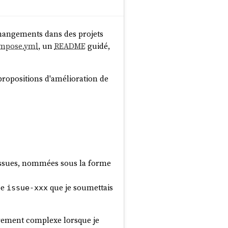
 changements dans des projets
mpose.yml
, un
README
guidé,
propositions d'amélioration de
 issues, nommées sous la forme
pe
que je soumettais
issue-xxx
ièrement complexe lorsque je