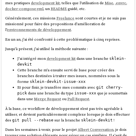
mes pratiques
development kit
, telles que l'utilisation de
Mise
,
.envrc
,
docker-compose.yml
, un
README
guidé, etc.
Généralement, ces missions
Freelance
sont courtes et je ne suis pas
missionné pour faire des propositions d'amélioration de
l'
environnements de développement
.
En un an, j'ai été confronté à cette problématique à cinq reprises.
Jusqu'à présent, j'ai utilisé la méthode suivante :
J'ai intégré mon
development kit
dans une branche
sklein-
devkit
Cette branche m'a ensuite servi de base pour créer des
branches destinées à traiter mes issues, nommées sous la
forme
sklein-devkit-issue-xxx
Et pour finir, je transfère mes commits avec
git cherry-
dans une branche du type
que je soumettais
pick
issue-xxx
dans une
Merge Request
ou
Pull Request
.
À la base, ce workflow de développement n'est pas très agréable à
utiliser, et devient particulièrement complexe lorsque je dois effectuer
des
sur la branche
!
git pull --rebase
sklein-devkit
Dans les semaines à venir, pour le projet
Albert Conversation
, je dois
trouver une solution élégante pour gérer un cas similaire. Il s'agit de