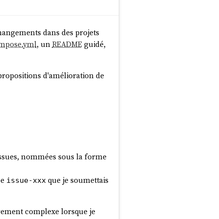
 changements dans des projets
mpose.yml
, un
README
guidé,
propositions d'amélioration de
 issues, nommées sous la forme
pe
que je soumettais
issue-xxx
ièrement complexe lorsque je