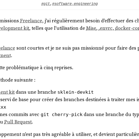
#git
,
#software-engineering
 missions
Freelance
, j'ai régulièrement besoin d'effectuer des
velopment kit
, telles que l'utilisation de
Mise
,
.envrc
,
docker-co
eelance
sont courtes et je ne suis pas missionné pour faire des 
ement
.
ette problématique à cinq reprises.
méthode suivante :
ent kit
dans une branche
sklein-devkit
 servi de base pour créer des branches destinées à traiter mes
xxx
re mes commits avec
dans une branche du ty
git cherry-pick
ou
Pull Request
.
ppement n'est pas très agréable à utiliser, et devient particul