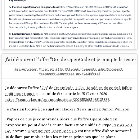
J'ai découvert l'offre "Go" de OpenCode et je compte la tester
#ai-provider
,
#pricing
,
#llm
,
#AI-coding-agents
,
#JaiDécouvert
,
#opencode
,
#opencode-go
,
#JaiDécidé
Je découvre l'offre "
Go
" de
OpenCode
,
« Go - Modèles de code à faible
coût pour tous »
, qui semble être sortie le 25 février 2026 :
https://xcancel.com/opencode/status/2026553685468135886
.
Je n'ai rien trouvé à ce sujet sur
Hacker News
ni chez
Simon Willison
.
Ensuite, la position du nouveau modèle pour différents
leaderboards
:
D'après ce que je comprends, alors que l'offre
OpenCode Zen
propose un point d'accès et une facturation unifiés du type
Pay-As-You-
Go
, comme
OpenRouter
,
OpenCode Go
est une offre d'abonnement à
10 dollars par mois, selon les mêmes principes que les plans