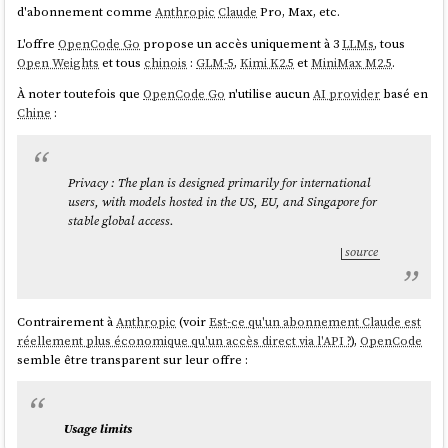
d'abonnement comme
Anthropic
Claude
Pro, Max, etc.
L'offre
OpenCode Go
propose un accès uniquement à 3
LLMs
, tous
Open Weights
et tous
chinois
:
GLM-5
,
Kimi K2.5
et
MiniMax M2.5
.
À noter toutefois que
OpenCode Go
n'utilise aucun
AI provider
basé en
Chine
:
Étape 3 : Analyse des commentaires HackerNews
En troisième étape, j'utilise
le moteur de recherche
de
Hacker News
Privacy : The plan is designed primarily for international
pour identifier le thread qui traite du modèle. Voici par exemple celui à
users, with models hosted in the US, EU, and Singapore for
propos de
Kimi K2.6: Advancing open-source coding
et ses 371
stable global access.
commentaires.
source
À partir de l'url de ce thread, je lance le prompt suivant dans
Claude
Desktop
connecté au
serveur MCP
fetch
lancé localement :
Utilise `fetch_html` pour récupérer 
Contrairement à
Anthropic
(voir
Est-ce qu'un abonnement Claude est
https://news.ycombinator.com/item?id=47835735

réellement plus économique qu'un accès direct via l'API ?
),
OpenCode
semble être transparent sur leur offre :
**Étape 1 — Récupération complète**

- Récupère la première page avec `fetch_html` 
Usage limits
et lis le nombre total de commentaires indiqué 