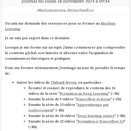
Journal du lundi 18 novembre 2024 à 09:44
score de
.
61.3%
Sonnet 4.6
#MachineLearning
,
#UnJourPeuxÊtre
(avec offre
$0.22
$1.11
$0.02
$0.27
J'ai parcouru rapidement l'article "
Evaluating RAG with LLM as a Judge
"
Un ami me demande des ressources pour se former au
Machine
Max)
du blog de
Mistral AI
. Je n'ai pas pris le temps d'étudier les concepts
Learning
.
que je ne connaissais pas dans cet article, par exemple
RAG Triad
.
Je ne suis pas expert dans ce domaine.
J'ai effectué une recherche sur
« LLM as Judge »
sur le blog de
Simon
Sur la base du
leaderboard
SWE-bench Verified
, je vais partir des
Willison
.
hypothèses suivantes :
Lorsque je me forme sur un sujet, j’aime commencer par comprendre
le contexte global, son histoire et alterner entre l’acquisition de
Si je considère arbitrairement que
GLM-5
est équivalent à
connaissances théoriques et pratiques.
Sonnet 4.6
, alors l'offre
OpenCode Go
est légèrement moins
cher que l'offre Claude Max
Pour me former sérieusement, j'envisage un jour de prendre le temps
Si je considère arbitrairement que
Kimi K2.5
est équivalent à
de :
Sonnet 4.6
, alors l'offre
OpenCode Go
est deux fois moins cher
que l'offre Claude Max
Suivre les vidéos de
Thibault Neveu
, en particulier :
Écouter et essayer de reproduire le contenu des 16
vidéos de la série "
Formation au Deep Learning
" (~3h)
#
JaiDécidé
de tester l'offre
OpenCode Go
sur un projet d'outil
Ensuite la série de 5 vidéos "
Tensorflow et Keras
" (~5h)
d'archivage à froid de conversations
Mattermost
en
Golang
que je
Ensuite la série de 13 vidéos "
Apprentissage par
coderai from scratch. Je compte réaliser deux versions de ce projet
renforcement
" (~8h)
en parallèle : une version avec
Sonnet 4.6
et l'autre avec les modèles
Ensuite la série de 10 vidéos "
Deep learning avancé
" (~8h)
de
OpenCode Go
.
Ensuite la série de 22 vidéos "
Formation à Tensorflow 2.0
"
(~8h)