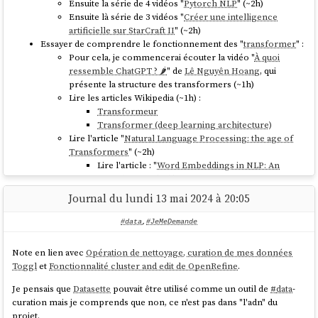
Ensuite la série de 4 vidéos "
Pytorch NLP
" (~2h)
Ensuite là série de 3 vidéos "
Créer une intelligence
artificielle sur StarCraft II
" (~2h)
Essayer de comprendre le fonctionnement des "
transformer
" :
Pour cela, je commencerai écouter la vidéo "
À quoi
ressemble ChatGPT ? 🌶️
" de
Lê Nguyên Hoang
, qui
présente la structure des transformers (~1h)
Lire les articles Wikipedia (~1h) :
Transformeur
Transformer (deep learning architecture)
Lire l'article "
Natural Language Processing: the age of
Transformers
" (~2h)
Lire l'article : "
Word Embeddings in NLP: An
Introduction
" (~2h)
Lire l'article : "
Attention Is All You Need
" (~2h)
Journal du lundi 13 mai 2024 à 20:05
Parcourir les mises en pratique de
Simon Willison
:
https://til.simonwillison.net/llms
(~3h)
#data
,
#JeMeDemande
Je n'ai pas classé l'ordre d'étude des séries avec rigueur, cet ordre est
Note en lien avec
Opération de nettoyage, curation de mes données
sans doute à modifier.
Toggl
et
Fonctionnalité cluster and edit de OpenRefine
.
Pour chaque élément, j'ai précisé entre parenthèses une estimation
Je pensais que
Datasette
pouvait être utilisé comme un outil de
#
data
-
optimiste du temps nécessaire à l'écoute ou à la lecture.
curation mais je comprends que non, ce n'est pas dans "l'adn" du
D'après cette liste, j'estime à environ 86 heures pour me former sur ce
projet.