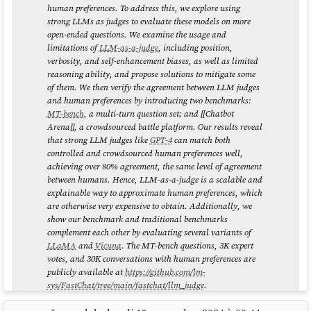
source
human preferences. To address this, we explore using
par le plan Claude Max à $100 / mois, soit
une réduction
de 92,56
strong LLMs as judges to evaluate these models on more
% (
)
(1345 - 100) / 1345 × 100 = 92,56 %
open-ended questions. We examine the usage and
par
OpenCode Go
, soit une réduction de 83,33 % (
(60 - 10)
Ce qui m'a donné le résultat suivant :
Analyse par Sonnet 4.6 des
limitations of
LLM-as-a-judge
, including position,
)
/ 60 × 100 = 83,33 %
commentaires Hacker News à propos de Kimi K2.6
.
J'observe que
GLM-5
est plutôt bien placé dans les
leaderboard
SWE-
verbosity, and self-enhancement biases, as well as limited
bench
:
Cela donne :
reasoning ability, and propose solutions to mitigate some
Étape 4 : quelques semaines plus tard
of them. We then verify the agreement between LLM judges
and human preferences by introducing two benchmarks:
Quelques semaines plus tard, je consulte toutes les sorties de modèle
Cach
Cach
MT-bench
, a multi-turn question set; and [[Chatbot
Outp
du mois dans l'article
Nouvelles sur l'IA du site LinuxFR
pour avoir une
Model
Input
ed
ed
Arena]], a crowdsourced battle platform. Our results reveal
ut
revue complète de l'écosystème.
Read
Write
that strong LLM judges like
GPT-4
can match both
controlled and crowdsourced human preferences well,
achieving over 80% agreement, the same level of agreement
MiniMax M2.5
between humans. Hence, LLM-as-a-judge is a scalable and
(avec offre
$0.05
$0.20
$0.01
$0.06
explainable way to approximate human preferences, which
Go)
are otherwise very expensive to obtain. Additionally, we
show our benchmark and traditional benchmarks
GLM 5 (avec
complement each other by evaluating several variants of
$0.16
$0.53
$0.03
-
offre Go)
LLaMA
and
Vicuna
. The MT-bench questions, 3K expert
votes, and 30K conversations with human preferences are
publicly available at
https://github.com/lm-
Kimi K2.5
sys/FastChat/tree/main/fastchat/llm_judge
.
(avec offre
$0.10
$0.50
$0.01
-
Je constate
que
GLM-5
est meilleur que
Devstral 2 (Mistral)
qui a un
Go)
source