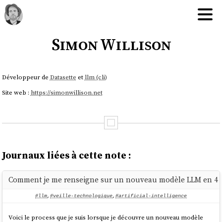
Simon Willison
Développeur de
Datasette
et
llm (cli)
Site web :
https://simonwillison.net
Journaux liées à cette note :
Comment je me renseigne sur un nouveau modèle LLM en 4 
#llm
,
#veille-technologique
,
#artificial-intelligence
Voici le process que je suis lorsque je découvre un nouveau modèle