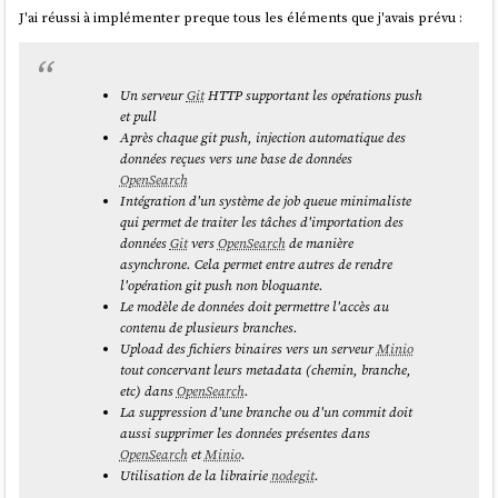
J'ai réussi à implémenter preque tous les éléments que j'avais prévu :
Un serveur
Git
HTTP supportant les opérations push
et pull
Après chaque
git push
, injection automatique des
données reçues vers une base de données
OpenSearch
Intégration d'un système de job queue minimaliste
qui permet de traiter les tâches d'importation des
données
Git
vers
OpenSearch
de manière
asynchrone. Cela permet entre autres de rendre
l'opération
git push
non bloquante.
Le modèle de données doit permettre l'accès au
contenu de plusieurs branches.
Upload des fichiers binaires vers un serveur
Minio
tout concervant leurs metadata (chemin, branche,
etc) dans
OpenSearch
.
La suppression d'une branche ou d'un commit doit
aussi supprimer les données présentes dans
OpenSearch
et
Minio
.
Utilisation de la librairie
nodegit
.