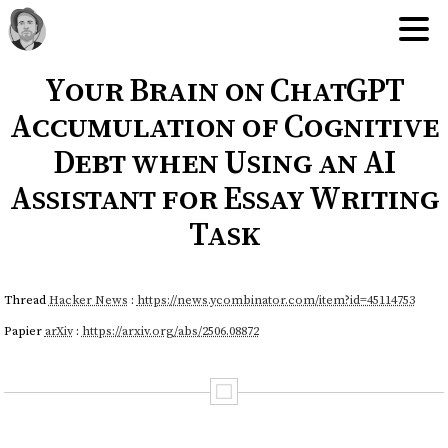
Your Brain on ChatGPT
Accumulation of Cognitive
Debt when Using an AI
Assistant for Essay Writing
Task
Thread
Hacker News
:
https://news.ycombinator.com/item?id=45114753
Papier
arXiv
:
https://arxiv.org/abs/2506.08872