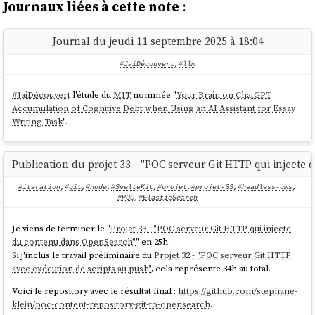
Journaux liées à cette note :
Journal du jeudi 11 septembre 2025 à 18:04
#JaiDécouvert
,
#llm
#
JaiDécouvert
l'étude du
MIT
nommée "
Your Brain on ChatGPT
Accumulation of Cognitive Debt when Using an AI Assistant for Essay
Writing Task
".
Publication du projet 33 - "POC serveur Git HTTP qui inject
#iteration
,
#git
,
#node
,
#SvelteKit
,
#projet
,
#projet-33
,
#headless-cms
,
#POC
,
#ElasticSearch
Je viens de terminer le "
Projet 33 - "POC serveur Git HTTP qui injecte
du contenu dans OpenSearch"
" en 25h.
Si j'inclus le travail préliminaire du
Projet 32 - "POC serveur Git HTTP
avec exécution de scripts au push"
, cela représente 34h au total.
Voici le repository avec le résultat final :
https://github.com/stephane-
klein/poc-content-repository-git-to-opensearch
.