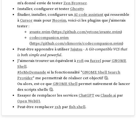
m'a donné envie de tester
Zen Browser
.
Installer, configurer et tester
Ghostty
.
Étudier, installer, configurer un
AI code assistant
qui ressemble
à
Cursor
mais pour
Neovim
, voici-ci les plugins que j'aimerais
tester :
avante.nvim
(
https://github.com/yetone/avante.nvim
)
codecompanion.nvim
(
https://github.com/olimorris/codecompanion.nvim
)
Peut-être apprendre à utiliser
Jujutsu
-
A Git-compatible VCS that
is both simple and powerful
.
J'aimerais trouver un équivalent à
rofi
ou
fuzzel
pour
GNOME
Shell
.
#
JeMeDemande
si la fonctionnalité "
GNOME Shell Search
Provider
" me permettrait de réaliser cet objectif 🤔.
Ou alors, est-ce que
GNOME Shell
permet nativement de lancer
des scripts shells 🤔.
Essayer de remplacer les services
ChatGPT
ou
Claude.ai
par
Open WebUI
.
Peut-être remplacer
zsh
par
fish shell
.