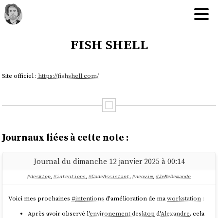
fish shell
Site officiel :
https://fishshell.com/
Journaux liées à cette note :
Journal du dimanche 12 janvier 2025 à 00:14
#desktop
,
#intentions
,
#CodeAssistant
,
#neovim
,
#JeMeDemande
Voici mes prochaines
#
intentions
d'amélioration de ma
workstation
:
Après avoir observé l'
environement desktop
d'
Alexandre
, cela