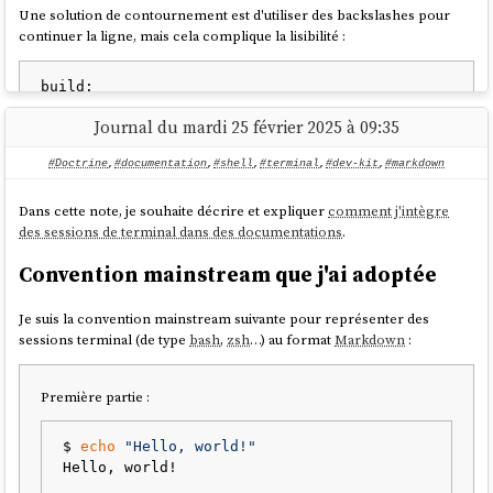
Une solution de contournement est d'utiliser des backslashes pour
continuer la ligne, mais cela complique la lisibilité :
build:

    cd /tmp && \

Journal du mardi 25 février 2025 à 09:35
    ls && \

#Doctrine
,
#documentation
,
#shell
,
#terminal
,
#dev-kit
,
#markdown
Par défaut, Make utilise
et non pas
bash
ou
zsh
et ne
sh
Dans cette note, je souhaite décrire et expliquer
comment j'intègre
supporte pas la construction
, les tableaux, etc qui
[[ ]]
des sessions de terminal dans des documentations
.
cassent silencieusement. Exemple de code qui ne fonctionne
pas :
Convention mainstream que j'ai adoptée
check-env:

Je suis la convention mainstream suivante pour représenter des
	@if [[ -z "$(ENV)" ]]; then \

sessions terminal (de type
bash
,
zsh
…) au format
Markdown
:
		echo "ENV is not set"; \

		exit 1; \

	fi

Première partie :
$ 
echo
"Hello, world!"
L'indentation du contenu des
rules
doit
être une tabulation (pas
Hello, world!

des espaces)