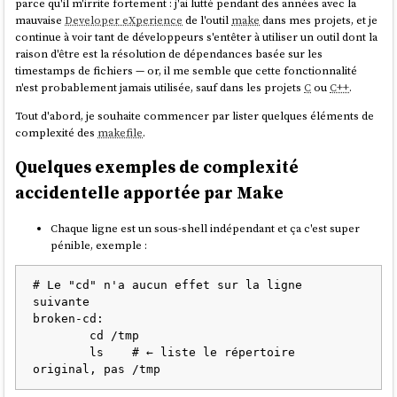
parce qu'il m'irrite fortement : j'ai lutté pendant des années avec la
mauvaise
Developer eXperience
de l'outil
make
dans mes projets, et je
continue à voir tant de développeurs s'entêter à utiliser un outil dont la
raison d'être est la résolution de dépendances basée sur les
timestamps de fichiers — or, il me semble que cette fonctionnalité
n'est probablement jamais utilisée, sauf dans les projets
C
ou
C++
.
Tout d'abord, je souhaite commencer par lister quelques éléments de
complexité des
makefile
.
Quelques exemples de complexité
accidentelle apportée par Make
Chaque ligne est un sous-shell indépendant et ça c'est super
pénible, exemple :
# Le "cd" n'a aucun effet sur la ligne 
suivante

broken-cd:

	cd /tmp

	ls    # ← liste le répertoire 