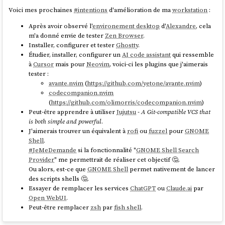
Origine de cette convention ?
Voici mes prochaines
#
intentions
d'amélioration de ma
workstation
:
clean:

	-rm -rf build/    # sans "-", make 
J'ai cherché à retracer l'origine de cette pratique et elle semble très
Après avoir observé l'
environement desktop
d'
Alexandre
, cela
s'arrête si build/ n'existe pas

ancienne, probablement adoptée dès les débuts d'Unix en 1971.
m'a donné envie de tester
Zen Browser
.
On retrouve cette syntaxe notamment dans le livre
The Unix
Installer, configurer et tester
Ghostty
.
Programming Environment
(
pdf
), publié en 1984.
Étudier, installer, configurer un
AI code assistant
qui ressemble
Par défaut,
make
affiche chaque commande avant de l'exécuter.
à
Cursor
mais pour
Neovim
, voici-ci les plugins que j'aimerais
Pour le supprimer, il faut préfixer chaque ligne avec
:
@
tester :
Ne pas inclure de
si un bloc ne contient
$
avante.nvim
(
https://github.com/yetone/avante.nvim
)
aucune sortie de commande
codecompanion.nvim
build:

(
https://github.com/olimorris/codecompanion.nvim
)
    echo "Building..."      # affiche : echo 
Peut-être apprendre à utiliser
Jujutsu
-
A Git-compatible VCS that
La règle
de
Markdownlint
aborde ce sujet :
"Building..." puis : Building...

MD014
is both simple and powerful
.
    @echo "Building..."     # affiche 
J'aimerais trouver un équivalent à
rofi
ou
fuzzel
pour
GNOME
Shell
.
MD014 - Dollar signs used before commands without
#
JeMeDemande
si la fonctionnalité "
GNOME Shell Search
Du coup, dans la pratique, on se retrouve à préfixer toutes les lignes
showing output
Provider
" me permettrait de réaliser cet objectif 🤔.
avec
:
@
Ou alors, est-ce que
GNOME Shell
permet nativement de lancer
Tags: code
des scripts shells 🤔.
Essayer de remplacer les services
ChatGPT
ou
Claude.ai
par
deploy:

Aliases: commands-show-output
Open WebUI
.
    @echo "Deploying..."

This rule is triggered when there are code blocks showing
Peut-être remplacer
zsh
par
fish shell
.
    @docker build -t myapp .

shell commands to be typed, and the shell commands are