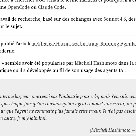
PENCODE_API_KEY}}
"
me
OpenCode
ou
Claude Code
.
orkdir1/
 travail de recherche, basé sur des échanges avec
Sonnet 4.6
, de
ur le sujet.
ent-deepseek-v4-flash"
publié l'article
« Effective Harnesses for Long-Running Agents
ncode-go
oderne.
v4-flash
g
» semble avoir été popularisé par
Mitchell Hashimoto
dans la
PENCODE_API_KEY}}
"
ratique qu'il a développée au fil de son usage des agents IA :
orkdir1/
-minimax-m2.5"
 un terme largement accepté par l'industrie pour cela, mais j'en suis ve
ée que chaque fois qu'on constate qu'un agent commet une erreur, on p
ncode-go
ur que l'agent ne commette plus jamais cette erreur. Je n'ai pas beso
2.5
 un autre, je m'y joindrai.
PENCODE_API_KEY}}
"
orkdir2/
Mitchell Hashimoto —