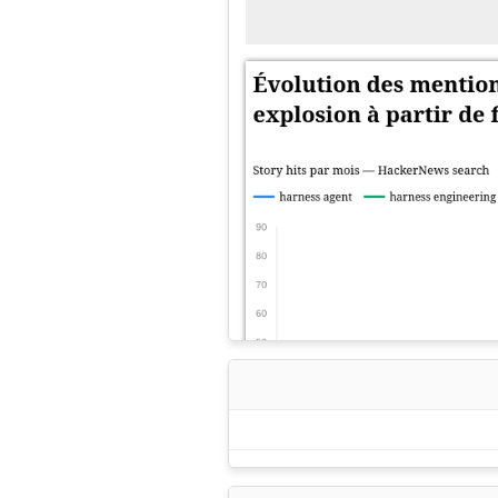
-
id:
opencode:sdk
label:
"with-agent
config:
provider_id:
ope
model:
minimax-m
apiKey:
"
{{env.O
working_dir:
./w
-
id:
opencode:sdk
label:
"with-agent
config:
provider_id:
ope
model:
deepseek-
apiKey:
"
{{env.O
working_dir:
./w
prompts:
-
"Translate the fol