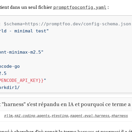
tient dans un seul fichier
:
promptfooconfig.yaml
: $schema=https://promptfoo.dev/config-schema.json
rld - minimal test"
ent-minimax-m2.5"
ncode-go
2.5
PENCODE_API_KEY}}
"
orkdir1/
harness" s'est répandu en IA et pourquoi ce terme a 
ent-minimax-m2.7"
#llm
,
#AI-coding-agents
,
#testing
,
#agent-eval-harness
,
#harness
ncode-go
2.7
encé à chercher d'où venait le terme
harness
et pourquoi il a é