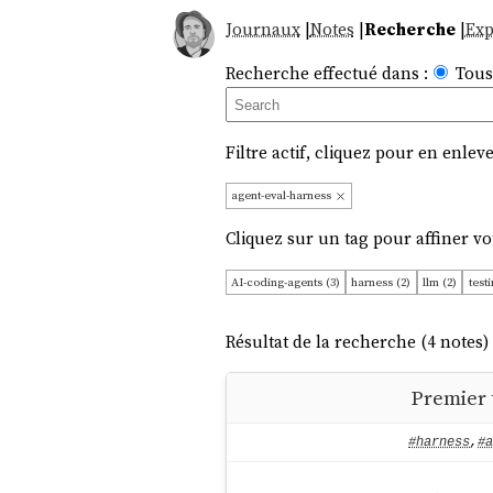
Journaux
|
Notes
|
Recherche
|
Exp
Recherche effectué dans :
Tous
Filtre actif, cliquez pour en enleve
agent-eval-harness
Cliquez sur un tag pour affiner vo
AI-coding-agents (3)
harness (2)
llm (2)
testi
Résultat de la recherche (4 notes) 
Premier 
#harness
,
#a