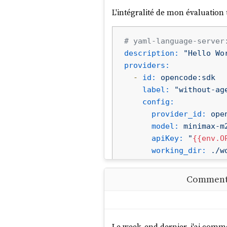
L'intégralité de mon évaluation 
# yaml-language-server
description:
"Hello Wo
providers:
-
id:
opencode:sdk
label:
"without-ag
config:
provider_id:
ope
model:
minimax-m
apiKey:
"
{{env.O
working_dir:
./w
-
id:
opencode:sdk
Comment "
label:
"without-ag
config:
provider_id:
ope
model:
minimax-m
Le week-end dernier, j'ai comm