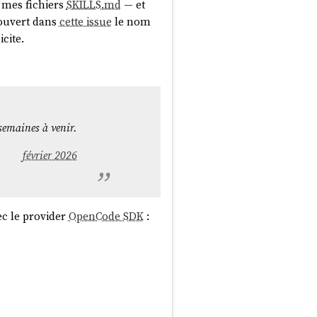
, mes fichiers
SKILLS.md
— et
couvert dans
cette issue
le nom
icite.
semaines à venir.
février 2026
c le provider
OpenCode SDK
: