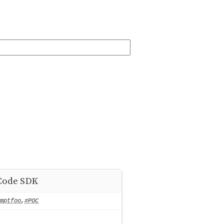
nCode SDK
mptfoo
,
#POC