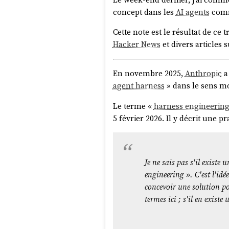
apiKey:
"
{{env.O
concept dans les
AI agents
com
working_dir:
./w
Cette note est le résultat de ce
Hacker News
et divers articles s
-
id:
opencode:sdk
label:
"without-ag
config:
En novembre 2025,
Anthropic
a 
provider_id:
ope
agent harness
» dans le sens m
model:
deepseek-
Le terme «
harness engineerin
apiKey:
"
{{env.O
5 février 2026. Il y décrit une p
working_dir:
./w
-
id:
opencode:sdk
label:
"with-agent
Je ne sais pas s'il existe
config:
engineering ». C'est l'id
provider_id:
ope
concevoir une solution po
model:
minimax-m
termes ici ; s'il en existe
apiKey:
"
{{env.O
working_dir:
./w