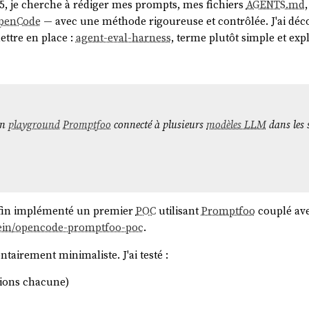
, je cherche à rédiger mes prompts, mes fichiers
AGENTS.md
penCode
— avec une méthode rigoureuse et contrôlée. J'ai dé
ettre en place :
agent-eval-harness
, terme plutôt simple et expl
un
playground
Promptfoo
connecté à plusieurs
modèles LLM
dans les 
enfin implémenté un premier
POC
utilisant
Promptfoo
couplé ave
lein/opencode-promptfoo-poc
.
ntairement minimaliste. J'ai testé :
tions chacune)