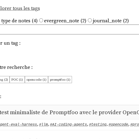
lorer tous les tags
 type de notes (4)
evergreen_note (2)
journal_note (2)
r un tag :
tre recherche :
ng (2)
POC (1)
opencode (1)
promptfoo (1)
:
test minimaliste de Promptfoo avec le provider Ope
gent-eval-harness
,
#llm
,
#AI-coding-agents
,
#testing
,
#opencode
,
#pro