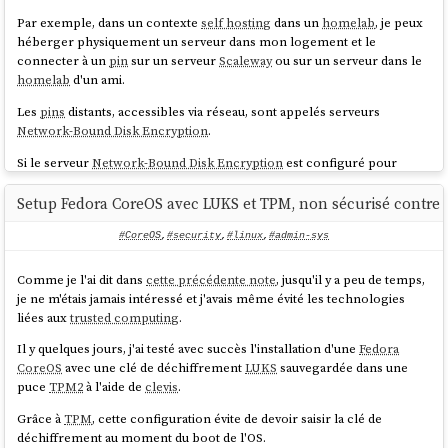
Par exemple, dans un contexte
self hosting
dans un
homelab
, je peux
héberger physiquement un serveur dans mon logement et le
connecter à un
pin
sur un serveur
Scaleway
ou sur un serveur dans le
homelab
d'un ami.
Les
pins
distants, accessibles via réseau, sont appelés serveurs
Network-Bound Disk Encryption
.
Si le serveur
Network-Bound Disk Encryption
est configuré pour
répondre uniquement aux requêtes provenant de l'IP de mon réseau
homelab
, en cas de vol du serveur, le voleur ne pourra pas récupérer
Setup Fedora CoreOS avec LUKS et TPM, non sécurisé contre l
le secret permettant de déchiffrer le volume
LUKS
.
#CoreOS
,
#security
,
#linux
,
#admin-sys
Dans le
playground
install-coreos-iso-on-qemu-with-luks-
, j'ai testé avec succès le déverrouillage d'un volume
LUKS
and-tang
Comme je l'ai dit dans
cette précédente note
, jusqu'il y a peu de temps,
avec un serveur
Network-Bound Disk Encryption
nommé
tang
.
je ne m'étais jamais intéressé et j'avais même évité les technologies
liées aux
trusted computing
.
Pour être précis, dans la configuration de ce playground, deux
pins
sont obligatoires pour déverrouiller automatiquement le volume : un
Il y quelques jours, j'ai testé avec succès l'installation d'une
Fedora
pin
tang
et un pin
TPM2
. Le nombre minimum de
pins
requis pour le
CoreOS
avec une clé de déchiffrement
LUKS
sauvegardée dans une
déverrouillage est défini par le paramètre
threshold
.
puce
TPM2
à l'aide de
clevis
.
clevis
, qui permet de configurer les pins et de gérer la récupération
Grâce à
TPM
, cette configuration évite de devoir saisir la clé de
de la passphrase à partir des
pins
, utilise l'algorithme
Shamir's secret
déchiffrement au moment du boot de l'OS.
sharing (SSS)
pour répartir le secret à plusieurs endroits.