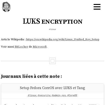
LUKS encryption
#linux
Article Wikipedia :
https://en.wikipedia.org/wiki/Linux_Unified_Key_Setup
Voir aussi
BitLocker
de
Microsoft
.
Journaux liées à cette note :
Setup Fedora CoreOS avec LUKS et Tang
#linux
,
#security
,
#admin-sys
,
#CoreOS