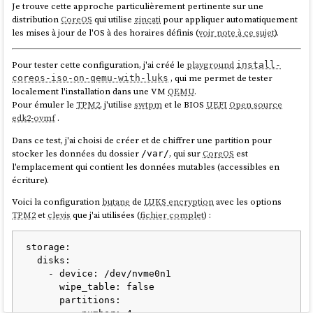
Je trouve cette approche particulièrement pertinente sur une
distribution
CoreOS
qui utilise
zincati
pour appliquer automatiquement
Voici quelques scénarios de conditions de déverrouillage que
clevis
les mises à jour de l'OS à des horaires définis (
voir note à ce sujet
).
permet de configurer grâce à
SSS
:
TPM2 ou Tang serveur 1
Pour tester cette configuration, j'ai créé le
playground
install-
TPM2 et Tang serveur 1
, qui me permet de tester
coreos-iso-on-qemu-with-luks
Tang serveur 1 ou Tang serveur 2
localement l'installation dans une VM
QEMU
.
2 parmi Tang serveur 1, Tang serveur 2, Tang serveur 3
Pour émuler le
TPM2
, j'utilise
swtpm
et le BIOS
UEFI
Open source
...
edk2-ovmf
.
Si les conditions ne sont pas remplies,
systemd-ask-password
Dans ce test, j'ai choisi de créer et de chiffrer une partition pour
demande à l'utilisateur de saisir sa passphrase au clavier.
stocker les données du dossier
, qui sur
CoreOS
est
/var/
l'emplacement qui contient les données mutables (accessibles en
Je n'ai pas trouvé d'image
docker
officielle de
tang
. Toutefois, j'ai
écriture).
trouvé
ici
l'image non officielle
(son dépôt
padhihomelab/tang
Voici la configuration
butane
de
LUKS encryption
avec les options
GitHub :
https://github.com/padhi-homelab/docker_tang
).
TPM2
et
clevis
que j'ai utilisées (
fichier complet
) :
Dans mon playground, je l'ai déployé dans
ce docker-compose.yml
.
storage:

J'ai trouvé la configuration
butane
de
tang
simple à définir (
lien vers le
  disks:

fichier
) :
    - device: /dev/nvme0n1

      wipe_table: false

  luks:

      partitions:

    - name: var
