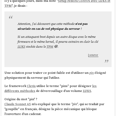
Il y a quelques jours, dans ma note "
Setup Fedora CoreOS avec LUKS et
TPM
", je disais :
Attention, j'ai découvert que cette méthode
n'est pas
sécurisée en cas de vol physique du serveur
!
Si un attaquant boot depuis un autre disque avec le même
firmware et le même kernel, il pourra extraire en clair la clé
LUKS
stockée dans le
TPM
🫣.
source
Une solution pour traiter ce point faible est d'utiliser un
pin
éloigné
physiquement du serveur qui l'utilise.
Le framework
Clevis
utilise le terme "pins" pour désigner
les
différents méthodes
de déverrouillage d'un volume
LUKS
.
Origine du mot "pin" ?
Claude Sonnet 4.5
m'a expliqué que le terme
"pin"
, qui se traduit par
"goupille" en français, désigne la pièce mécanique qui bloque
l'ouverture d'un cadenat.