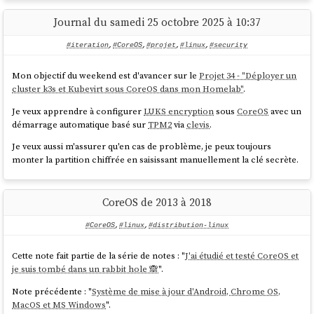
        - number: 4

      device: /dev/disk/by-partlabel/var

          label: root

Journal du samedi 25 octobre 2025 à 10:37
      wipe_volume: true

          size_mib: 15000

      key_file:

          resize: true

#iteration
,
#CoreOS
,
#projet
,
#linux
,
#security
        inline: password

        - number: 5

      clevis:

          label: var       <=== label

        tpm2: true

Mon objectif du weekend est d'avancer sur le
Projet 34 - "Déployer un
          size_mib: 0  # 0 = use all remaining 
        tang:

cluster k3s et Kubevirt sous CoreOS dans mon Homelab"
.
space

          - url: "http://10.0.2.2:1234"

Je veux apprendre à configurer
LUKS encryption
sous
CoreOS
avec un
            # $ docker compose exec tang jose 
  luks:

démarrage automatique basé sur
TPM2
via
clevis
.
jwk thp -i /db/pLWwUuLhqqFb-
    - name: var            <=== label

Mgf5iVkwuV4BehG9vzd2SXGMyGroNw.jwk

Je veux aussi m'assurer qu'en cas de problème, je peux toujours
      device: /dev/disk/by-partlabel/var

            # pLWwUuLhqqFb-
monter la partition chiffrée en saisissant manuellement la clé secrète.
      wipe_volume: true

Mgf5iVkwuV4BehG9vzd2SXGMyGroNw

      key_file:

            thumbprint: dx9dNzgs-
        inline: password

DeXg0SCBQW5rb7WQkSIN1B8MIgcO6WxJfI

      clevis:

CoreOS de 2013 à 2018
        threshold: 2 # TMP2 + Tang (or 
        tpm2: true

#CoreOS
,
#linux
,
#distribution-linux
  filesystems:

La seule complexité que j'ai rencontrée est la méthode pour
    - path: /var

Cette note fait partie de la série de notes : "
J'ai étudié et testé CoreOS et
récupérer le paramètre
de l'instance
tang
.
thumbprint
      device: /dev/mapper/var

je suis tombé dans un rabbit hole 🙈
".
      format: xfs

Voici la méthode que j'ai utilisée :
Note précédente : "
Système de mise à jour d'Android, Chrome OS,
      wipe_filesystem: true

MacOS et MS Windows
".
      label: var
