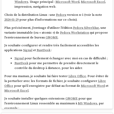
Windows
. Usage principal :
Microsoft Word
,
Microsoft Excel
,
Bazaar is fast and highly multi-threaded, guaranteeing a
impression, navigation web.
smooth experience in the user interface. You can queue as
many downloads as you wish and run them while perusing
Choix de la distribution Linux : une
Fedora
version n-1 (voir la note
Flathub's latest releases. This is due to the UI being
2024-01-29
pour plus d'informations sur ce choix).
completely decoupled from all backend operations.
Plus précisément, j'envisage d'utiliser l'édition
Fedora Silverblue
, une
source
variante immutable (ou « atomic ») de
Fedora Workstation
qui propose
l'environnement de bureau
GNOME
.
Je souhaite configurer et rendre très facilement accessibles les
Je tiens tout de même à préciser que la version 49 de
gnome-software
applications
Signal
et
RustDesk
:
a fait des progrès à ce sujet, un gros travail de refactoring a été fait sur
Signal
pour facilement échanger avec moi en cas de difficulté ;
3 ans (
73 Merge Request
😮) pour apporter le support de threading
RustDesk
pour me permettre de prendre directement le
dans
gnome-software
.
contrôle du desktop à distance, pour les aider.
Je pense utiliser
Bazaar
dans
Projet 26 - "Expérimentation de migration
Pour ma maman, je souhaite lui faire tester
Libre Office
. Pour éviter de
de deux utilisateurs grand public vers des laptops sous Fedora"
.
la perturber avec les formats de fichier, je souhaite configurer
Libre
Office
pour qu'il enregistre par défaut au format de
Microsoft Word
et
Microsoft Excel
.
Je souhaite installer quelques extensions
GNOME
pour que
l'environnement Linux ressemble au maximum à
MS Windows
, par
exemple :