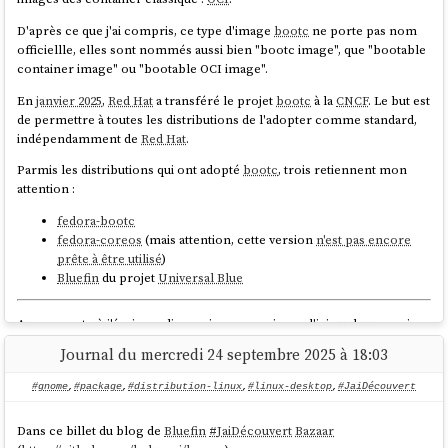
D'après ce que j'ai compris, ce type d'image
bootc
ne porte pas nom
officiellle, elles sont nommés aussi bien "bootc image", que "bootable
container image" ou "bootable OCI image".
En
janvier 2025
,
Red Hat
a transféré le projet
bootc
à la
CNCF
. Le but est
de permettre à toutes les distributions de l'adopter comme standard,
indépendamment de
Red Hat
.
Parmis les distributions qui ont adopté
bootc
, trois retiennent mon
attention :
fedora-bootc
fedora-coreos
(mais attention, cette version
n'est pas encore
prête à être utilisé
)
Bluefin
du projet
Universal Blue
Au moment où j'écris ces lignes, je pense migrer d'ici quelques mois
ma
workstation
vers une distribution Desktop
bootc
, probablement
Journal du mercredi 24 septembre 2025 à 18:03
Bluefin
, qui est déjà disponible, ou
Fedora Silverblue
, une fois que son
support
bootc
sera finalisé.
#gnome
,
#package
,
#distribution-linux
,
#linux-desktop
,
#JaiDécouvert
J'aurai donc certainement l'occasion de tester en pratique comment
Dans ce billet du blog de
Bluefin
#
JaiDécouvert
Bazaar
créer des images
bootc
personnalisées.