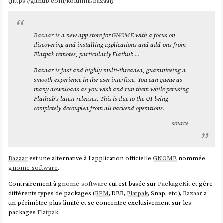
(
https://github.com/kolunmi/bazaar
).
Voici diverses ressources que j'ai trouvées concernant le support
bootc
pour
Fedora Silverblue
:
Issue dans "Fedora Atomic Desktops / SIG Issue Tracker" :
Bazaar
is a new app store for
GNOME
with a focus on
Roadmap to Fedora Bootable Containers
discovering and installing applications and add-ons from
Pages dans "Fedora Project Wiki" :
Flatpak remotes, particularly Flathub ...
Initiatives/Fedora bootc
Bazaar is fast and highly multi-threaded, guaranteeing a
Changes/OstreeNativeContainerStable
smooth experience in the user interface. You can queue as
Section "First step towards Bootable Containers: dnf5 and
many downloads as you wish and run them while perusing
bootc" dans l'article "
What’s new for Fedora Atomic Desktops in
Flathub's latest releases. This is due to the UI being
Fedora 41
"
completely decoupled from all backend operations.
Je compte aussi tester
bootc
et tout particulièrement
Bluefin
dans le
source
cadre de mon "
Projet 26 - "Expérimentation de migration de deux
utilisateurs grand public vers des laptops sous Fedora"
".
Bazaar
est une alternative à l'application officielle
GNOME
nommée
gnome-software
.
Contrairement à
gnome-software
qui est basée sur
PackageKit
et gère
différents types de packages (
RPM
, DEB,
Flatpak
, Snap, etc.),
Bazaar
a
un périmètre plus limité et se concentre exclusivement sur les
packages
Flatpak
.