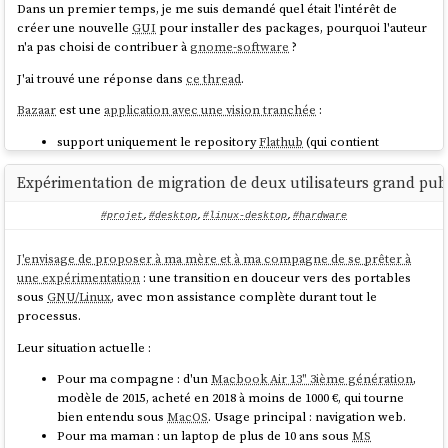
Dans un premier temps, je me suis demandé quel était l'intérêt de
créer une nouvelle
GUI
pour installer des packages, pourquoi l'auteur
n'a pas choisi de contribuer à
gnome-software
?
J'ai trouvé une réponse dans
ce thread
.
Bazaar
est une
application avec une vision tranchée
:
support uniquement le repository
Flathub
(qui contient
seulement des packages
Flatpak
) ;
mise en avant de solution pour faire des donations.
Expérimentation de migration de deux utilisateurs grand publ
Cette vision a permis à l'auteur de créer
Bazaar
en mai 2025, à partir de
#projet
,
#desktop
,
#linux-desktop
,
#hardware
zéro, avec une implémentation plus direct (pas de support
PackageKit
…).
J'envisage de proposer à ma mère et à ma compagne de se prêter à
Cela lui a permis aussi de se consacrer fortement sur l'expérience
une expérimentation
: une transition en douceur vers des portables
utilisateur.
sous
GNU/Linux
, avec mon assistance complète durant tout le
processus.
Après avoir testé l'application, je constate que contrairement à
gnome-software
, toutes les tâches s'exécutent de manière
Leur situation actuelle :
asynchrone. À la différence de
gnome-software
,
Bazaar
évite de
recharger constamment l'index des packages après chaque opération
Pour ma compagne : d'un
Macbook Air 13" 3ième génération
,
, ce qui rend l'
expérience utilisateur
excellente 🙂.
modèle de 2015, acheté en 2018 à moins de 1000 €, qui tourne
bien entendu sous
MacOS
. Usage principal : navigation web.
Pour ma maman : un laptop de plus de 10 ans sous
MS