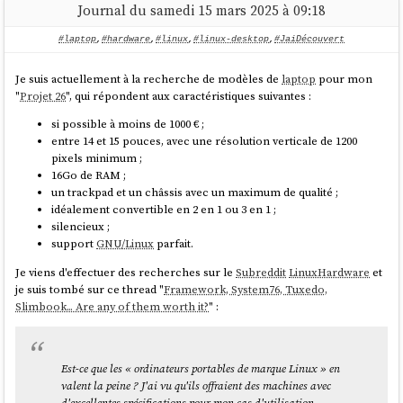
Dash to Dock
Journal du samedi 15 mars 2025 à 09:18
ArcMenu
#laptop
,
#hardware
,
#linux
,
#linux-desktop
,
#JaiDécouvert
Je souhaite leur proposer un
laptop
qui répond aux caractéristiques
suivantes :
Je suis actuellement à la recherche de modèles de
laptop
pour mon
"
Projet 26
", qui répondent aux caractéristiques suivantes :
si possible à moins de 1000 € ;
entre 14 et 15 pouces, avec une résolution verticale de 1200
si possible à moins de 1000 € ;
pixels minimum ;
entre 14 et 15 pouces, avec une résolution verticale de 1200
16Go de RAM ;
pixels minimum ;
un trackpad et un châssis avec un maximum de qualité ;
16Go de RAM ;
idéalement convertible en 2 en 1 ou 3 en 1 ;
un trackpad et un châssis avec un maximum de qualité ;
silencieux ;
idéalement convertible en 2 en 1 ou 3 en 1 ;
support
GNU/Linux
parfait ;
silencieux ;
support
GNU/Linux
parfait.
Pour le moment, j'ai identifié les modèles suivants :
Je viens d'effectuer des recherches sur le
Subreddit
LinuxHardware
et
Tuxedo
Infinity Flexible 14 - Gen 1
je suis tombé sur ce thread "
Framework, System76, Tuxedo,
(
https://www.tuxedocomputers.com/en/TUXEDO-InfinityFlex-
Slimbook... Are any of them worth it?
" :
14-Gen1.tuxedo
) à 1067 € TTC
Lenovo
Yoga 7 2-in-1 Gen 9 (14" AMD)
à 993 € TTC
Est-ce que les « ordinateurs portables de marque Linux » en
valent la peine ? J'ai vu qu'ils offraient des machines avec
d'excellentes spécifications pour mon cas d'utilisation,