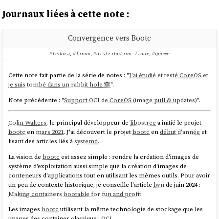
Journaux liées à cette note :
Convergence vers Bootc
#fedora
,
#linux
,
#distribution-linux
,
#gnome
Cette note fait partie de la série de notes : "
J'ai étudié et testé CoreOS et
je suis tombé dans un rabbit hole 🙈
".
Note précédente : "
Support OCI de CoreOS (image pull & updates)
".
Colin Walters
, le principal développeur de
libostree
a initié le projet
bootc
en
mars 2021
. J'ai découvert le projet
bootc
en
début d'année
et
lisant des articles liés à
systemd
.
La vision de
bootc
est assez simple : rendre la création d'images de
système d'exploitation aussi simple que la création d'images de
conteneurs d'applications tout en utilisant les mêmes outils. Pour avoir
un peu de contexte historique, je conseille l'article
lwn
de juin 2024 :
Making containers bootable for fun and profit
Les images
bootc
utilisent la même technologie de stockage que les
images des container classique :
OCI
.