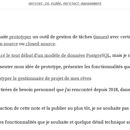
#projet-24
,
#idée
,
#project-management
haite
prototyper
un outil de gestion de tâches (
issues
) avec cert
n source
ou
closed-source
.
cé le tout début d'un modèle de données
PostgreSQL
, mais je 
résenter mon idée de prototype, présenter les fonctionnalités q
totyper le gestionnaire de projet de mes rêves
 tirées de besoin personnel que j'ai rencontré depuis 2018, dans
on de cette note et la publier au plus tôt, je ne souhaite pas dé
es fonctionnalités que je souhaite et quelque détail technique 