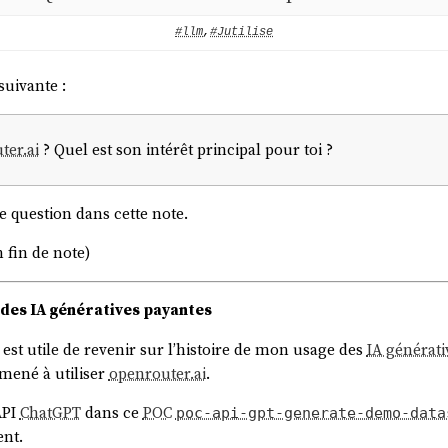
#llm
,
#Jutilise
suivante :
ter.ai
? Quel est son intérêt principal pour toi ?
te question dans cette note.
 fin de note)
 des IA génératives payantes
est utile de revenir sur l’histoire de mon usage des
IA générati
mené à utiliser
openrouter.ai
.
API
ChatGPT
dans ce
POC
poc-api-gpt-generate-demo-data
ent.