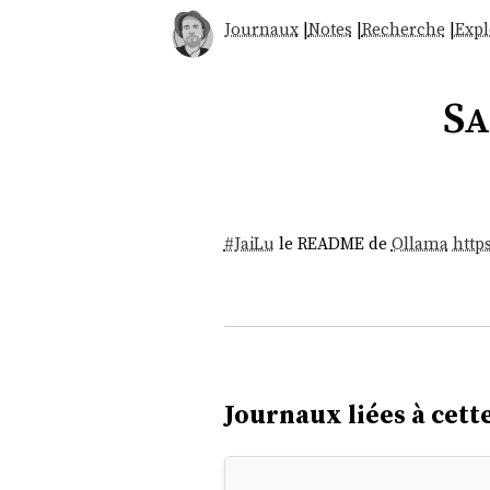
Journaux
|
Notes
|
Recherche
|
Expl
Sa
#
JaiLu
le README de
Ollama
http
Journaux liées à cette