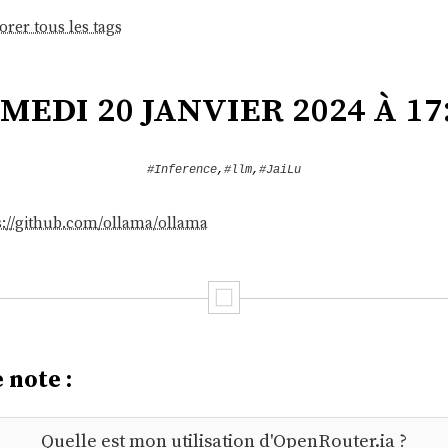
orer tous les tags
medi 20 janvier 2024 à 17
#Inference
,
#llm
,
#JaiLu
s://github.com/ollama/ollama
 note :
Quelle est mon utilisation d'OpenRouter.ia ?