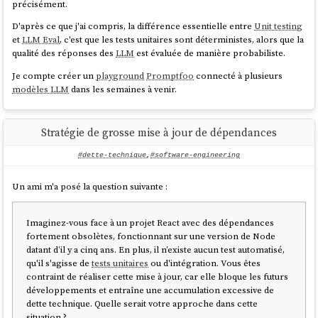
précisément.
Augmented Generation).
D'après ce que j'ai compris, la différence essentielle entre
Unit testing
Pour écrire des données dans une
base de données vectorielle
, il est
et
LLM Eval
, c'est que les tests unitaires sont déterministes, alors que la
nécessaire de passer par une étape de vectorisation en utilisant un
qualité des réponses des
LLM
est évaluée de manière probabiliste.
modèle d'
embedding
, comme par exemple
Cohere Embed v3
multilingual
,
Voyage AI Text Embeddings
ou
text-embedding-3-large
Je compte créer un
playground
Promptfoo
connecté à plusieurs
d'
OpenAI
. La vectorisation est également requise au moment
modèles LLM
dans les semaines à venir.
d'effectuer la requête dans la base de données — avec impérativement
le même modèle que celui utilisé lors de l'indexation.
Les modèles d'
embedding
sont nettement plus légers et économiques
Stratégie de grosse mise à jour de dépendances
qu'un
LLM
. Ils peuvent être exécutés sur CPU pour des usages
courants, sans nécessiter de GPU.
#dette-technique
,
#software-engineering
Depuis 2022
, les
RAG
avancés suivent le pattern "Retrieve,
rerank
,
Un ami m'a posé la question suivante :
Generate". L'étape de reranking peut être effectuée via deux méthodes
:
Imaginez-vous face à un projet React avec des dépendances
Des modèles spécialisés de
reranking
, comme
Cohere Rerank
,
fortement obsolètes, fonctionnant sur une version de Node
ou
Voyage AI Rerankers
, qui sont légers, rapides. Ils prennent
datant d’il y a cinq ans. En plus, il n’existe aucun test automatisé,
en entrée la
et la liste de documents candidats et
query
qu'il s'agisse de
tests unitaires
ou d'intégration. Vous êtes
produisent un score de pertinence.
contraint de réaliser cette mise à jour, car elle bloque les futurs
Ou directement des LLMs généralistes, potentiellement plus
développements et entraîne une accumulation excessive de
précis sur des domaines spécifiques non couverts par les
dette technique. Quelle serait votre approche dans cette
données d'entraînement des modèles de reranking
, mais plus
situation ?