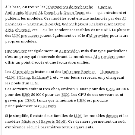
À la base, on trouve les
laboratoires de recherche
—
OpenAI
,
Anthropic
,
Mistral AI
,
DeepSeek
,
Qwen Team
, etc. — qui entraînent et
publient les modèles. Ces modèles sont ensuite instanciés par des
AI
providers
—
Vertex AI (Google)
,
Bedrock (AWS)
,
Scaleway Generative
APIs
,
chutes.ai
, etc — qui les rendent accessibles via une API. La plupart
des
LLM producers
jouent également ce rôle d'
AI provider
pour leurs
propres modèles.
OpenRouter
est également un
AI provider
, mais d'un type particulier :
c'est un proxy qui s'intercale devant de nombreux
AI providers
pour
offrir un point d'accès et une facturation unifiés.
Les
AI providers
instancient des
Inference Engines
—
llama.cpp
,
vLLM
,
SGLang
,
ExLlamaV2
, etc. — sur leurs serveurs, en y chargeant
les poids d'un
LLM
.
Ces serveurs coûtent très cher, environ 30 000 € pour des
H200
, 40 000 €
pour des
B200
, 50 000 € pour des
B300
. Les GPU de ces serveurs sont
gravés par
TSMC
, tandis que la mémoire
HBM
est produite
principalement par
SK Hynix
.
Si je simplifie, il existe deux familles de
LLM
, les modèles
denses
et les
modèles
Mixture of Experts (MoE)
. Ces derniers permettent un coût
d'inférence réduit à paramètres totaux équivalents.