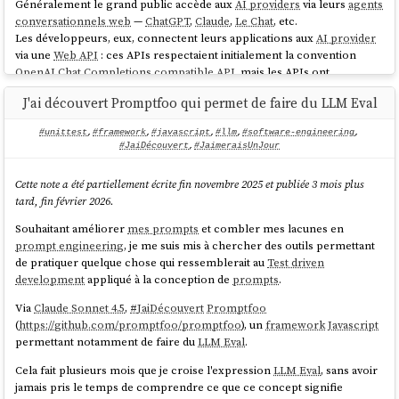
Généralement le grand public accède aux
AI providers
via leurs
agents
conversationnels web
—
ChatGPT
,
Claude
,
Le Chat
, etc.
Les développeurs, eux, connectent leurs applications aux
AI provider
via une
Web API
: ces APIs respectaient initialement la convention
OpenAI Chat Completions compatible API
, mais les APIs ont
progressivement divergé.
J'ai découvert Promptfoo qui permet de faire du LLM Eval
OpenAI
cherche à imposer un standard commun avec
Open
Responses
, tandis qu'
Anthropic
suit sa propre voie avec sa
Messages
#unittest
,
#framework
,
#javascript
,
#llm
,
#software-engineering
,
API
.
#JaiDécouvert
,
#JaimeraisUnJour
Beaucoup d'
AI providers
proposent deux modes de facturation : un
Cette note a été partiellement écrite fin novembre 2025 et publiée 3 mois plus
abonnement donnant accès à leur
agent conversationnel web
, et un
tard, fin février 2026.
mode
Pay-As-You-Go
(à l'usage) donnant accès à leur
Web API
.
Souhaitant améliorer
mes prompts
et combler mes lacunes en
Le texte saisi par l'utilisateur dans un
agent conversationnel web
est
prompt engineering
, je me suis mis à chercher des outils permettant
transmis à l'API de l'
AI provider
au sein d'un
prompt
, qui contient
de pratiquer quelque chose qui ressemblerait au
Test driven
également le
System Prompt (LLM)
, l'historique de la conversation, et
development
appliqué à la conception de
prompts
.
éventuellement du contexte additionnel. La taille maximale de
l'ensemble prompt et réponse est nommée
context window
,
Via
Claude Sonnet 4.5
,
#
JaiDécouvert
Promptfoo
exprimée en
tokens
.
(
https://github.com/promptfoo/promptfoo
), un
framework
Javascript
permettant notamment de faire du
LLM Eval
.
Lorsque l'application enrichit ce prompt avec des données externes —
issues d'une
base de données vectorielle
, d'une
base de données
Cela fait plusieurs mois que je croise l'expression
LLM Eval
, sans avoir
relationnelle
, d'un
moteur de recherche full-text
ou d'un
moteur de
jamais pris le temps de comprendre ce que ce concept signifie
recherche web
— on nomme cette technique :
RAG
(Retrieval-