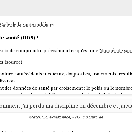
 Code de la santé publique
e santé (DDS) ?
 besoin de comprendre précisément ce qu'est une "
donnée de san
es (
source
) :
nature : antécédents médicaux, diagnostics, traitements, résul
isation.
t des données de santé par croisement : le poids ou le nombre 
mesures (tension artérielle, apports caloriques), ils le devienn
t des données de santé par leur usage : un rendez-vous chez un
omment j'ai perdu ma discipline en décembre et janvi
 le motif de la consultation, si.
#retour-d-expérience
,
#yak
,
#JaiDécidé
on de mon ami, cela inclut probablement les noms des patients
 et potentiellement les créneaux de rendez-vous liés à des actes