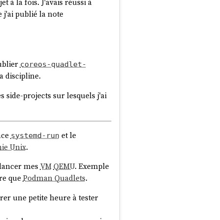
 à la fois. J'avais réussi à
, révèle qu'elle a reçu ou
j'ai publié la note
— pas de nom, pas de numéro de
publier
coreos-quadlet-
 discipline.
ymisé, qu'il n'existe aucun
 side-projects sur lesquels j'ai
ctère personnel — ça sort du
te de traitement, ou un hôpital
ance
et le
systemd-run
hie Unix
.
ment susceptibles » de ré-
r lancer mes
VM
QEMU
. Exemple
re que
Podman Quadlets
.
eau d'un détective privé : si on
e que je pourrais remonter à la
crer une petite heure à tester
-il un nom dans le document ? »