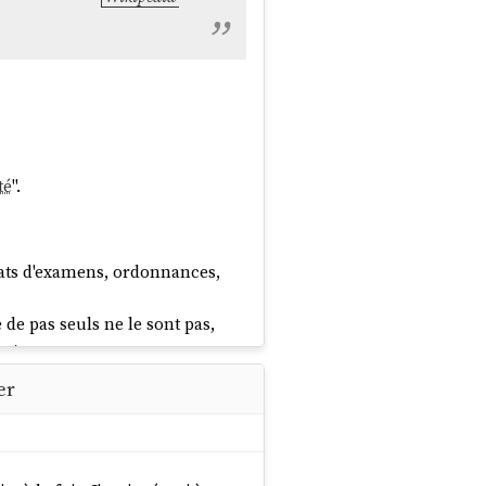
té
".
tats d'examens, ordonnances,
de pas seuls ne le sont pas,
ent.
 médecin, à lui seul, n'est pas
er
, leurs comptes-rendus, leurs
 de soins. Ce n'est pas