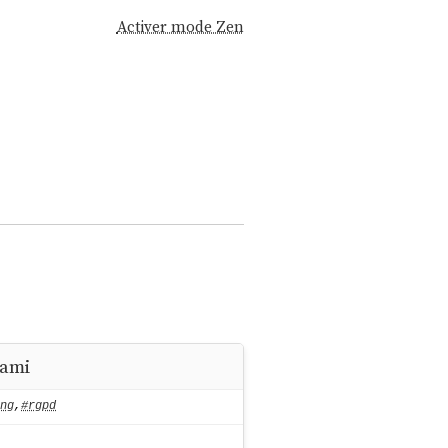
Activer mode Zen
 ami
ng
,
#rgpd