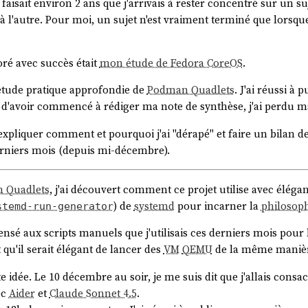
isait environ 2 ans que j'arrivais à rester concentré sur un sujet
 sens strict — c'est tout ce qui, relié à une personne identifiée
à l'autre. Pour moi, un sujet n'est vraiment terminé que lorsque 
identifiant, est-ce encore une donnée de santé ?
loré avec succès était
mon étude de Fedora CoreOS
.
suite venue à l'esprit : un document médical sans identifiant 
'étude pratique approfondie de
Podman Quadlets
. J'ai réussi à 
nnée de santé ?
d'avoir commencé à rédiger ma note de synthèse, j'ai perdu ma
ité de ré-identification. Si le document est véritablement anon
'expliquer comment et pourquoi j'ai "dérapé" et faire un bilan des
à une personne, alors ce n'est plus une donnée de santé à cara
rniers mois (depuis mi-décembre).
ficile de le rendre vraiment anonyme. Un diagnostic rare, une da
 Quadlets
, j'ai découvert comment ce projet utilise avec élég
 sources, peuvent permettre de ré-identifier la personne.
) de
systemd
pour incarner la
philosop
stemd-run-generator
 est « personnelle » dès qu'il existe des « moyens raisonnable
epensé aux scripts manuels que j'utilisais ces derniers mois pou
t qu'il serait élégant de lancer des
VM
QEMU
de la même maniè
our estimer si c'est une DDS ou non, est de se mettre dans la p
es indices disponibles (date, hôpital, pathologie rare…), est-c
ette idée. Le 10 décembre au soir, je me suis dit que j'allais consa
, c'est une donnée de santé. La question n'est donc pas « y a-t
ec
Aider
et
Claude Sonnet 4.5
.
s raisonnables, pourrait-il retrouver à qui ça appartient ? ».