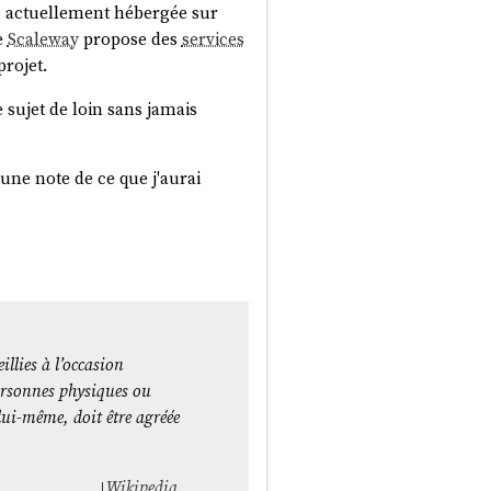
ts actuellement hébergée sur
e
Scaleway
propose des
services
rojet.
le sujet de loin sans jamais
une note de ce que j'aurai
llies à l’occasion
personnes physiques ou
lui-même, doit être agréée
Wikipedia