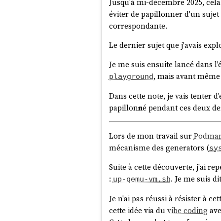
Jusqu'à mi-décembre 2025, cela fa
seulement la « base médicale » au
éviter de papillonner d'un sujet 
consulté pour des soins.
correspondante.
Un document médical sans 
Le dernier sujet que j'avais exp
Une question qui m'est tout de 
Je me suis ensuite lancé dans l
patient — est-ce encore une do
, mais avant même 
playground
La réponse dépend de la possibil
Dans cette note, je vais tenter d
moyen raisonnable de le relier 
papillon
n
é pendant ces deux de
périmètre du RGPD et du HDS.
Mais en pratique, c'est très dif
Lors de mon travail sur
Podman
spécifique croisés avec d'autres
mécanisme des generators (
sy
La CNIL considère qu'une donnée
Suite à cette découverte, j'ai r
identification.
:
. Je me suis di
up-qemu-vm.sh
Je pense qu'une bonne méthode p
me donnait ce document et tous l
Je n'ai pas réussi à résister à c
personne ? Si la réponse est oui
cette idée via du
vibe coding
av
mais « quelqu'un, avec les moyen