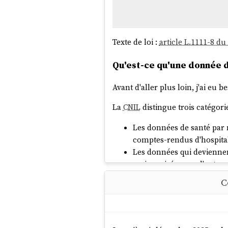
Texte de loi :
article L.1111-8 du
Qu'est-ce qu'une donnée d
Avant d'aller plus loin, j'ai eu
La
CNIL
distingue trois catégori
Les données de santé par 
comptes-rendus d'hospital
Les données qui deviennen
mais croisés avec d'autres 
Les données qui deviennen
C
une donnée de santé — mais
Concrètement, dans l'applicati
ordonnances, les notes de suivi,