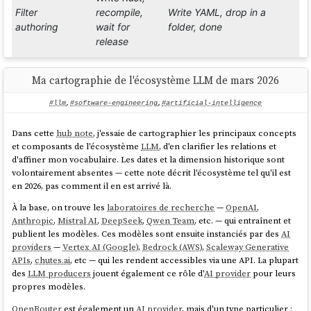
Filter
recompile,
Write YAML, drop in a
authoring
wait for
folder, done
release
Compiled
Declarative YAML, engine
Ma cartographie de l'écosystème LLM de mars 2026
Filter format
into the
and filters evolve
binary
independently
#llm
,
#software-engineering
,
#artificial-intelligence
Dans cette
hub note
, j'essaie de cartographier les principaux concepts
Fork the
Create a
file in
Custom
.yaml
et composants de l'écosystème
LLM
, d'en clarifier les relations et
repo, add
filters
~/.config/snip/filters/
d'affiner mon vocabulaire. Les dates et la dimension historique sont
Rust code
volontairement absentes — cette note décrit l'écosystème tel qu'il est
en 2026, pas comment il en est arrivé là.
2 OS
Goroutines (lightweight, no
Concurrency
À la base, on trouve les
laboratoires de recherche
—
OpenAI
,
threads
thread pool)
Anthropic
,
Mistral AI
,
DeepSeek
,
Qwen Team
, etc. — qui entraînent et
publient les modèles. Ces modèles sont ensuite instanciés par des
AI
Requires
providers
—
Vertex AI (Google)
,
Bedrock (AWS)
,
Scaleway Generative
Pure Go driver, static
SQLite
CGO + C
APIs
,
chutes.ai
, etc — qui les rendent accessibles via une API. La plupart
binary, no dependencies
compiler
des
LLM producers
jouent également ce rôle d'
AI provider
pour leurs
propres modèles.
Per-target
OpenRouter
est également un
AI provider
, mais d'un type particulier :
Cross-
GOOS=linux GOARCH=arm64