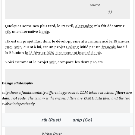
source
Quelques semaines plus tard, le 29 avril,
Alexandre
m'a fait découvrir
rtk
, une alternative à
snip
.
rtk
est un projet
Rust
dont le développement a
commencé le 18 janvier
2026
.
snip
, quant à lui, est un projet
Golang
initié par un
français
basé à
la Réunion
le 15 février 2026
,
directement inspiré de
rtk
.
Voici comment le projet
snip
compare les deux projets :
Design Philosophy
snip chose a fundamentally different approach to LLM token reduction:
filters are
data, not code
. The binary is the engine, filters are YAML data files, and the two
evolve independently.
rtk
(Rust)
snip
(Go)
Write Rust,