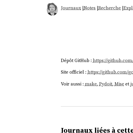
Journaux
|
Notes
|
Recherche
|
Expl
Dépôt GitHub :
https://github.com
Site officiel :
https://github.com/go
Voir aussi :
make
,
Pydoit
,
Mise
et
j
Journaux liées à cette