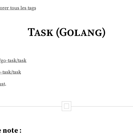
orer tous les tags
Task (Golang)
/go-task/task
-task/task
ust
.
 note :