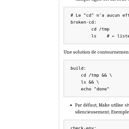
# Le "cd" n'a aucun eff
broken-cd:

	cd /tmp

Une solution de contournement es
build:

    cd /tmp && \

    ls && \

Par défaut, Make utilise
s
silencieusement. Exemple 
check-env:
