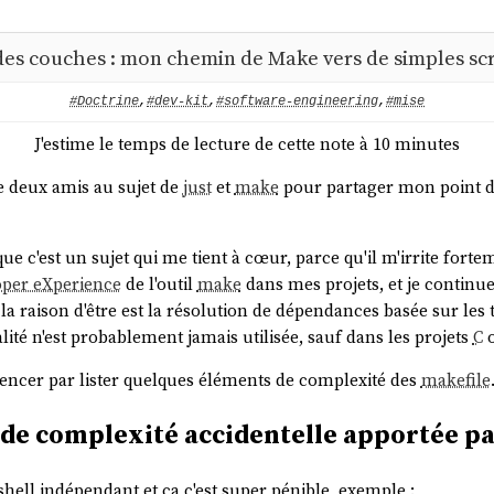
des couches : mon chemin de Make vers de simples scr
#Doctrine
,
#dev-kit
,
#software-engineering
,
#mise
J'estime le temps de lecture de cette note à 10 minutes
re deux amis au sujet de
just
et
make
pour partager mon point de
que c'est un sujet qui me tient à cœur, parce qu'il m'irrite fortem
oper eXperience
de l'outil
make
dans mes projets, et je continue
t la raison d'être est la résolution de dépendances basée sur les 
ité n'est probablement jamais utilisée, sauf dans les projets
C
encer par lister quelques éléments de complexité des
makefile
de complexité accidentelle apportée p
hell indépendant et ça c'est super pénible, exemple :