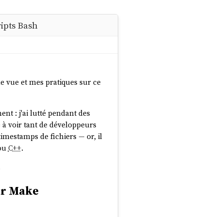
ipts Bash
 vue et mes pratiques sur ce
ent : j'ai lutté pendant des
 à voir tant de développeurs
timestamps de fichiers — or, il
ou
C++
.
.
ar Make