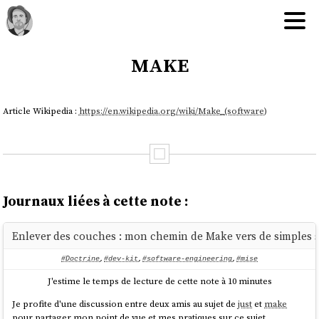
make
Article Wikipedia :
https://en.wikipedia.org/wiki/Make_(software)
Journaux liées à cette note :
Enlever des couches : mon chemin de Make vers de simples s
#Doctrine
,
#dev-kit
,
#software-engineering
,
#mise
J'estime le temps de lecture de cette note à 10 minutes
Je profite d'une discussion entre deux amis au sujet de
just
et
make
pour partager mon point de vue et mes pratiques sur ce sujet.