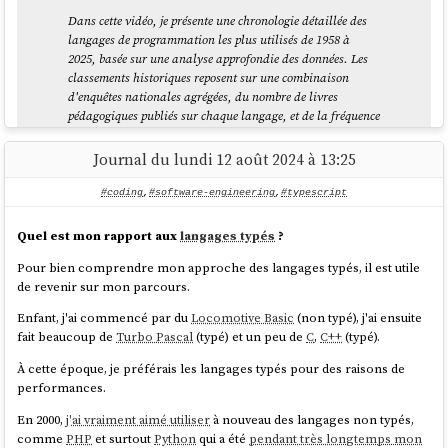
Dans cette vidéo, je présente une chronologie détaillée des
langages de programmation les plus utilisés de 1958 à
2025, basée sur une analyse approfondie des données. Les
classements historiques reposent sur une combinaison
d'enquêtes nationales agrégées, du nombre de livres
pédagogiques publiés sur chaque langage, et de la fréquence
à laquelle ces langages sont mentionnés dans les
publications mondiales dédiées aux logiciels et aux
Journal du lundi 12 août 2024 à 13:25
technologies. Pour les années récentes, les classements ont
été ajustés à partir de données issues de plusieurs indices de
#coding
,
#software-engineering
,
#typescript
popularité des langages de programmation, des tendances
d'accès aux dépôts GitHub, et d'enquêtes auprès des
Quel est mon rapport aux
langages typés
?
développeurs.
Pour bien comprendre mon approche des langages typés, il est utile
La popularité dans ce classement est définie par le nombre
de revenir sur mon parcours.
de développeurs maîtrisant ou apprenant activement
Enfant, j'ai commencé par du
Locomotive Basic
(non typé), j'ai ensuite
chaque langage. L'échelle est normalisée sur une valeur
fait beaucoup de
Turbo Pascal
(typé) et un peu de
C
,
C++
(typé).
relative de 100, permettant des comparaisons cohérentes
entre les langages et les périodes.
À cette époque, je préférais les langages typés pour des raisons de
performances.
L'emoji flamme représente les langages qui ont atteint la
première place au moins une fois. L'emoji tête de mort
En 2000,
j'ai vraiment aimé utiliser
à nouveau des langages non typés,
représente les langages qui ne sont plus officiellement
comme
PHP
et surtout
Python
qui a été
pendant très longtemps mon
maintenus et ne disposent plus d'une communauté de