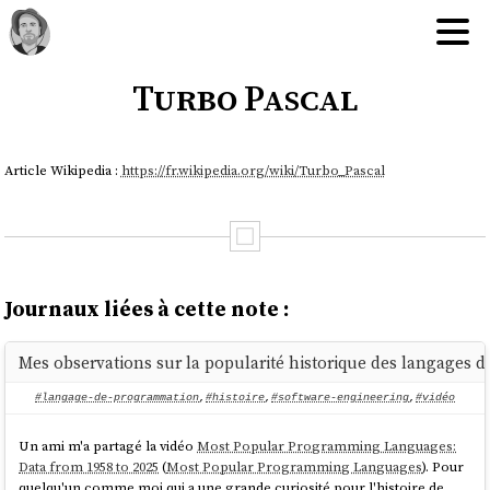
Turbo Pascal
Article Wikipedia :
https://fr.wikipedia.org/wiki/Turbo_Pascal
Journaux liées à cette note :
Mes observations sur la popularité historique des langages
#langage-de-programmation
,
#histoire
,
#software-engineering
,
#vidéo
Un ami m'a partagé la vidéo
Most Popular Programming Languages:
Data from 1958 to 2025
(
Most Popular Programming Languages
). Pour
quelqu'un comme moi qui a une grande curiosité pour l'histoire de