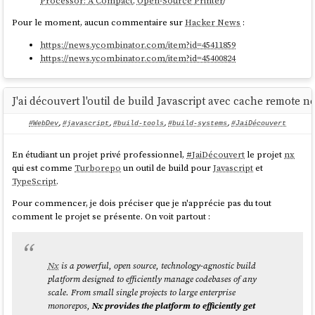
Processor: A Compact, Open-Source Printer
/
        inline: password

      clevis:

Pour le moment, aucun commentaire sur
Hacker News
:
        tpm2: true

https://news.ycombinator.com/item?id=45411859
https://news.ycombinator.com/item?id=45400824
  filesystems:

    - path: /var

      device: /dev/mapper/var

      format: xfs

J'ai découvert l'outil de build Javascript avec cache remote 
      wipe_filesystem: true

      label: var

#WebDev
,
#javascript
,
#build-tools
,
#build-systems
,
#JaiDécouvert
En étudiant un projet privé professionnel,
#
JaiDécouvert
le projet
nx
qui est comme
Turborepo
un outil de build pour
Javascript
et
Je trouve le contenu de ce fichier de configuration assez simple et
TypeScript
.
explicite.
Pour commencer, je dois préciser que je n'apprécie pas du tout
J'ai ensuite créé un second playground
comment le projet se présente. On voit partout :
install-coreos-iso-on-
.
baremetal-with-luks
L'installation automatique s'est déroulée sans problème sur un serveur
baremetal
.
Nx
is a powerful, open source, technology-agnostic build
platform designed to efficiently manage codebases of any
J'ai testé la désactivation de
TPM2
dans le BIOS : la console m'a alors
scale. From small single projects to large enterprise
demandé de saisir la clé manuellement. C'est plutôt pratique en cas de
monorepos,
Nx provides the platform to efficiently get
problème
TPM
, branchement du disque sur une autre machine…