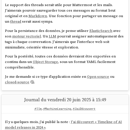
prioritaire.
Le support des threads serait utile pour Mattermost et les mails.
Implémenter un système de tags d'issues personnalisés où
J'aimerais pouvoir sauvegarder tous ces messages au format brut
chaque utilisateur peut créer ses propres étiquettes. La visibilité
original et en
Markdown
. Une fonction pour partager un message ou
Software Engineer at Google (San Francisco Bay Area)
de ces tags serait configurable : mode privé pour un usage
un
thread
serait aussi sympa.
between Jul 2014 - Dec 2016
personnel ou mode partagé pour les rendre disponibles aux
Pour la persistance des données, je pense utiliser
ElasticSearch
avec
autres utilisateurs.
One of the main developers of Angular 2. I've developed the
son
moteur vectoriel
. Un
LLM
pourrait assigner automatiquement des
Permettre de créer des portfolios d'issue par utilisateurs.
dependency injection, change detection, forms, and router
tags à chaque conversation. J'aimerais que l'interface web soit
Pas de séparation des entités
Epic (gestion de projet logiciel)
/
modules.
minimaliste, orientée vitesse et exploration.
Issue
contrairement à ce que fait
GitLab
.
Permettre d'utilisation d'une
extension Browser
pour enrichir
source
Pour la postérité, toutes ces données devraient être exportées en
les pages
GitHub
,
GitLab
,
Linear
ou
Forgejo
avec les
continu dans un
Object Storage
, sous un format YAML facilement
fonctionnalités de
Projet 24
.
compréhensible.
Permettre au
Projet 24
d'améliorer une instance privé
Forgejo
je pense que c'est pendant cette mission qu'il a eu l'idée de créer
nx
.
avec un wrapper HTTP.
Je me demande si ce type d’application existe en
Open source
ou
Système de dashboard pratiquement identique à
GitHub
projects
.
closed-source
🤔.
En janvier 2018, un second développeur
Jason Jean
, l'a rejoint sur le
Système de commentaire comme
GitHub
, mais avec un système
projet.
de thread.
Support de
wikilink
et
alias
au niveau de toutes les ressources
Journal du vendredi 20 juin 2025 à 15:49
texte.
Support d'une fonctionnalité de publication de
notes
#llm
,
#MachineLearning
,
#JaiDécouvert
éphémères
attachées à chaque utilisateur.
Permettre la création d'issues ou de notes "flottantes". Une
Il y a quelques mois, j'ai publié la note :
J'ai découvert « Timeline of AI
issue "flottante" n'appartient à aucune ressource spécifique —
model releases in 2024 »
.