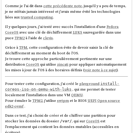
les issues, ou du moins de les rendre moins facilement accessibles aux
Comme je l'ai dit dans
cette précédente note
, jusqu'il y a peu de temps,
nouveaux arrivants — non pas pour en interdire l'accès, mais pour
je ne m'étais jamais intéressé et j'avais même évité les technologies
réduire le bruit visuel et éviter qu'ils ne soient effrayés au point, après
liées aux
trusted computing
.
J'utilise actuellement un endpoint HTTP de
Google Translator
pour
ce traumatisme, de les ignorer totalement.
générer les fichiers audio, en attendant de trouver une alternative plus
Il y quelques jours, j'ai testé avec succès l'installation d'une
Fedora
open source
/
communautaire
.
Le triage régulier des issues (fermer et prioriser) est un travail
CoreOS
avec une clé de déchiffrement
LUKS
sauvegardée dans une
laborieux, extrêmement difficile à maintenir dans la durée dès lors
puce
TPM2
à l'aide de
clevis
.
qu'un issue tracker contient beaucoup d'issues. Si je peux témoigner
Grâce à
TPM
, cette configuration évite de devoir saisir la clé de
d'une chose, c'est que je n'ai probablement jamais réussi à le faire, ni
déchiffrement au moment du boot de l'OS.
vu quelqu'un y parvenir.
Je trouve cette approche particulièrement pertinente sur une
Concernant la fermeture des issues, certains projets configurent un
distribution
CoreOS
qui utilise
zincati
pour appliquer automatiquement
système qui ferme automatiquement les issues après un certain temps
les mises à jour de l'OS à des horaires définis (
voir note à ce sujet
).
sans activité. Personnellement, à la place de cela, je préfère un
système qui poste un commentaire dans l'issue qui notifie et demande
Pour tester cette configuration, j'ai créé le
playground
install-
au créateur s'il juge qu'elle est toujours pertinente. En cas de non
, qui me permet de tester
coreos-iso-on-qemu-with-luks
réponse après un temps imparti, l'issue peut être clôturée
localement l'installation dans une VM
QEMU
.
automatiquement.
Pour émuler le
TPM2
, j'utilise
swtpm
et le BIOS
UEFI
Open source
Pour la priorisation des issues, toujours dans
la description du
edk2-ovmf
.
gestionnaire de projet de mes rêves
, j'ai imaginé la fonctionnalité
Dans ce test, j'ai choisi de créer et de chiffrer une partition pour
suivante :
stocker les données du dossier
, qui sur
CoreOS
est
/var/
l'emplacement qui contient les données mutables (accessibles en
écriture).