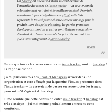
Un
backlog
est une liste d'items souvent extraits de
l'ensemble des issues de l'
issue tracker
— un sous-ensemble
volontairement restreint et de meilleure qualité. Priorisée,
maintenue à jour et régulièrement
affiné
, cette liste
représente le travail potentiel sérieusement envisagé pour le
produit. Lors du
Sprint Planning
, les parties prenantes —
développeurs, produit et autres contributeurs concernés —
discutent et arbitrent ensemble les priorités pour décider
quels items intégreront le
Sprint Backlog
.
source
Est-ce que toutes les issues ouvertes du
issue tracker
sont un
backlog
?
La réponse est non.
J'ai vu plusieurs fois des
Product Managers
arriver dans une
organisation et être effrayés par la quantité d'issues présentes dans
l'
issue tracker
— ils essayaient de passer en revue toutes les issues,
pensant qu'il s'agissait du backlog.
Il me semble que cette confusion entre
issue tracker
et
backlog
est
très classique — j'ai moi-même probablement entretenu cette
confusion.