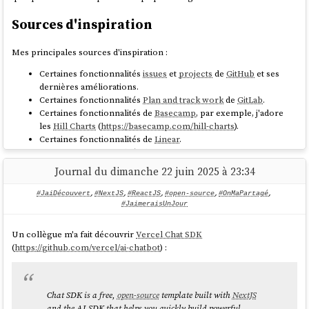
Sources d'inspiration
Mes principales sources d'inspiration :
Certaines fonctionnalités
issues
et
projects
de
GitHub
et ses
dernières améliorations.
Certaines fonctionnalités
Plan and track work
de
GitLab
.
Certaines fonctionnalités de
Basecamp
, par exemple, j'adore
les
Hill Charts
(
https://basecamp.com/hill-charts
).
Certaines fonctionnalités de
Linear
.
Certaines fonctionnalités de
OpenProject
Journal du dimanche 22 juin 2025 à 23:34
Je me projette d'utiliser
Projet 24
dans les
framework de gestion de
projets
suivants :
#JaiDécouvert
,
#NextJS
,
#ReactJS
,
#open-source
,
#OnMaPartagé
,
#JaimeraisUnJour
Scrum
Je trouve cela très intéressant. Après avoir testé
Bazel
sans résultat
Shape Up
concluant, sur la période 2018 à 2022, j'ai souvent cherché un outil
Un collègue m'a fait découvrir
Vercel Chat SDK
SAFe
comme
Nx
ou
Turborepo
, c'est-à-dire :
(
https://github.com/vercel/ai-chatbot
) :
Request for Comments
,
Best Current Practice
,
Architecture
Build distribué en parallèle sur différentes machines
decision record
Partage de cache entre l'équipe de développement et les
Ainsi qu'avec la
technologie sociale
Sociocratie 3.0
.
pipelines CI/CD
Chat SDK is a free,
open-source
template built with
NextJS
and the AI SDK that helps you quickly build powerful