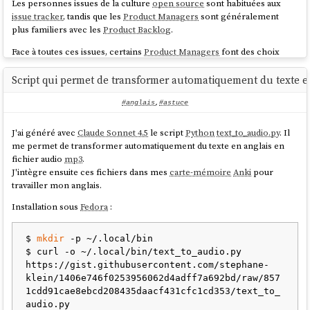
Les personnes issues de la culture
open source
sont habituées aux
issue tracker
, tandis que les
Product Managers
sont généralement
plus familiers avec les
Product Backlog
.
Face à toutes ces issues, certains
Product Managers
font des choix
radicaux pour garder la maîtrise :
Script qui permet de transformer automatiquement du texte en
fermer
très rapidement toutes les issues non prioritaires
interdire
l'utilisation d'un
issue tracker
#anglais
,
#astuce
ignorer
l'
issue tracker
et travailler dans un autre outil
J'ai généré avec
Claude Sonnet 4.5
le script
Python
text_to_audio.py
. Il
Je ne conseille pas ces approches : elles suppriment d'un bloc ce qui
me permet de transformer automatiquement du texte en anglais en
fait la valeur d'un
issue tracker
(voir "
Collecter les sujets dans un issue
fichier audio
mp3
.
tracker pour ne pas se répéter
").
J'intègre ensuite ces fichiers dans mes
carte-mémoire
Anki
pour
À la place, je conseille dans un premier temps de ne pas se
travailler mon anglais.
préoccuper de l'intégralité des issues, et de se concentrer uniquement
Installation sous
Fedora
:
sur les issues indiquées par ses collègues ainsi que sur celles que l'on a
soi-même créées.
$ 
mkdir
 -p ~/.local/bin

Pour suivre ces issues et constituer son
backlog
, je conseille d'utiliser
$ curl -o ~/.local/bin/text_to_audio.py 
des labels — sur
GitLab
, j'utilise par exemple
,
backlog
backlog-
https://gist.githubusercontent.com/stephane-
,
,
. Ces labels,
stephane
next-sprint
next-next-sprint
klein/1406e746f0253956062d4adff7a692bd/raw/857
combinés à des vues kanban, permettent à chaque membre de créer
1cdd91cae8ebcd208435daacf431cfc1cd353/text_to_
un
backlog
à partir d'un sous-ensemble restreint d'issues.
audio.py
