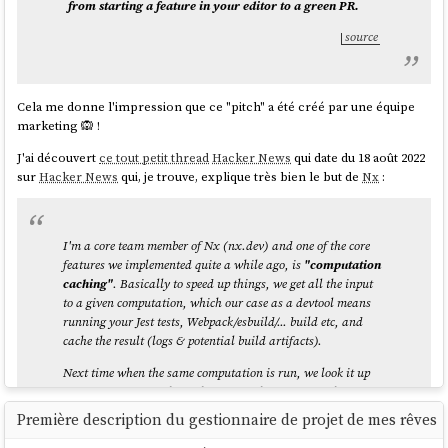
from starting a feature in your editor to a green PR.
La clé de chiffrement
LUKS
n'est pas stockée en clair dans le fichier
source
ISO, il n'est donc pas nécessaire de sécuriser l'accès à ce fichier.
Attention, j'ai découvert que cette méthode
n'est pas sécurisée en
Cela me donne l'impression que ce "pitch" a été créé par une équipe
cas de vol physique du serveur
!
marketing 🙉 !
Si un attaquant boot depuis un autre disque avec le même firmware et
J'ai découvert
ce tout petit thread
Hacker News
qui date du 18 août 2022
le même kernel, il pourra extraire en clair la clé
LUKS
stockée dans le
sur
Hacker News
qui, je trouve, explique très bien le but de
Nx
:
TPM
🫣.
D'après mes recherches, la seule approche qui semble permettre à la
fois la protection contre le vol physique et le reboot automatique
I'm a core team member of Nx (nx.dev) and one of the core
serait d'utiliser
clevis
avec un serveur
tang
plutôt que le
TPM
.
features we implemented quite a while ago, is
"computation
caching"
. Basically to speed up things, we get all the input
Je compte tester cette configuration dans les prochaines semaines
to a given computation, which our case as a devtool means
(depuis, cette note a été publiée :
Setup Fedora CoreOS avec LUKS et
running your Jest tests, Webpack/esbuild/... build etc, and
Tang
).
cache the result (logs & potential build artifacts).
Next time when the same computation is run, we look it up
and restore it from the cache, obviously tremendously
improving the speed of the run. The real value is when you
Première description du gestionnaire de projet de mes rêves
distribute that cache among co-workers, CI agents etc., which