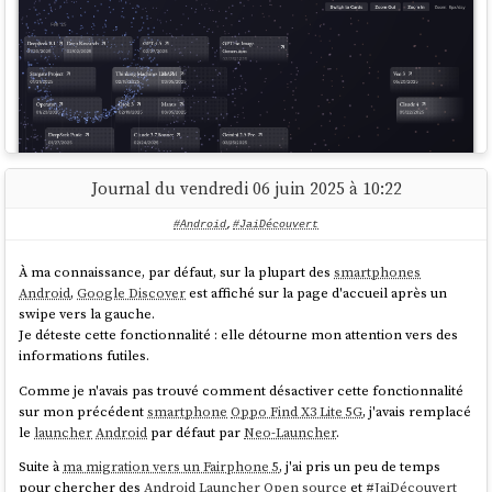
Expérience utilisateur
Comme
SilverBullet.mb
, un outil fait dans un premier temps pour les
hackers
.
Détails techniques
Stockage dans
Elasticsearch
pour faciliter les recherches par
Journal du vendredi 06 juin 2025 à 10:22
Bien que la réalisation de ce site soit techniquement réussie, après
tags
et
plain text
.
utilisation, je trouve qu'une simple liste Wikipedia répond mieux à mes
Utilisation de
nanoid
de 5 caractères pour identifier les issues.
#Android
,
#JaiDécouvert
besoins :
https://en.wikipedia.org/wiki/List_of_large_language_models
Utilisation de
Git
hook
pre-receive
côté serveur pour importer
des données (issues, notes, etc)
À ma connaissance, par défaut, sur la plupart des
smartphones
Android
,
Google Discover
est affiché sur la page d'accueil après un
swipe vers la gauche.
2026-04-02 : étudier
Beads
comme source d'inspiration ou outil à
Je déteste cette fonctionnalité : elle détourne mon attention vers des
intégrer.
informations futiles.
Comme je n'avais pas trouvé comment désactiver cette fonctionnalité
sur mon précédent
smartphone
Oppo Find X3 Lite 5G
, j'avais remplacé
le
launcher
Android
par défaut par
Neo-Launcher
.
Suite à
ma migration vers un Fairphone 5
, j'ai pris un peu de temps
pour chercher des
Android Launcher
Open source
et
#
JaiDécouvert