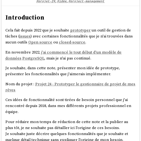
you can do with Nx Cloud (nx.app).
#projet-24
,
#idée
,
#project-management
We had played with the idea of potentially mapping this to
Introduction
CO2 emissions. If you start saving a lot of computation, this
reduces the number of times a machine gets spin up &
executed on your CI. Well, earlier this week we aggregated
Cela fait depuis 2022 que je souhaite
prototyper
un outil de gestion de
some stats of how much time we saved and we were pretty by
tâches (
issues
) avec certaines fonctionnalités que je n'ai trouvées dans
the result ourselves!
aucun outils
Open source
ou
closed-source
.
I summed it up in this blog article:
En novembre 2022,
j'ai commencé le tout début d'un modèle de
https://blog.nrwl.io/helping-the-environment-by-saving-two-
données
PostgreSQL
, mais je n'ai pas continué.
centuries-of-compute-time-feea8e1ce22?
source=friends_link&sk=9b1259d0b171a7b95ebe95b3795660b5
Je souhaite, dans cette note, présenter mon idée de prototype,
présenter les fonctionnalités que j'aimerais implémenter.
But basically we saved:
Nom du projet :
Projet 24 - Prototyper le gestionnaire de projet de mes
last 7 days: ~5 years of compute time
rêves
last 30 days: ~23 years
since beginning of Nx Cloud: ~200 years
Ces idées de fonctionnalité sont tirées de besoin personnel que j'ai
rencontré depuis 2018, dans mes différents projets professionnel en
source
équipe.
Pour réduire mon temps de rédaction de cette note et la publier au
plus tôt, je ne souhaite pas détailler ici l'origine de ces besoins.
Je pense que ces mesures font référence à ce qu'on peut voir dans ce
Je souhaite juste décrire quelques fonctionnalités que je souhaite et
screenshot :
quelque détail technique sans expliquer l'origine de mon besoin.