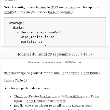
Système inspiré de Tinder pour prioriser les issues.
Voici la configuration
butane
de
LUKS encryption
avec les options
L'application présente deux issues choisies selon un
TPM2
et
clevis
que j'ai utilisées (
fichier complet
) :
algorithme
Elo
et invite l'utilisateur à désigner celle
qu'il considère comme prioritaire.
storage:

source
  disks:

    - device: /dev/nvme0n1

      wipe_table: false

      partitions:

        - number: 4

          label: root

Journal du lundi 29 septembre 2025 à 18:57
          size_mib: 15000

          resize: true

#hardware
,
#open-hardware
,
#OnMaPartagé
        - number: 5

          label: var       <=== label

#
OnMaPartagé
ce projet d'
imprimante
Open source
:
Open Printer
.
          size_mib: 0  # 0 = use all remaining 
space

J'adore l'idée 🙂.
Articles qui parlent de ce projet :
  luks:

    - name: var            <=== label

The Open Printer Is a Raspberry Pi Zero W-Powered, Fully-
      device: /dev/disk/by-partlabel/var

Open, Highly-Flexible Inkjet Printer
      wipe_volume: true

Reddit :
One Step Closer to an All-in-one Modern Word
      key_file:
