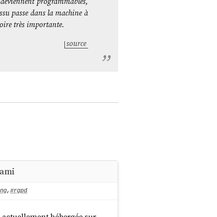
ui deviennent programmables,
tissu passe dans la machine à
oire très importante.
source
 ami
ng
,
#rgpd
ts actuellement hébergée sur