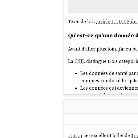
Texte de loi :
article L.1111-8 du
Qu'est-ce qu'une donnée d
Avant d'aller plus loin, j'ai eu
La
CNIL
distingue trois catégori
Les données de santé par 
comptes-rendus d'hospital
Les données qui deviennen
mais croisés avec d'autres 
Les données qui deviennen
une donnée de santé — mais
Concrètement, dans l'applicati
ordonnances, les notes de suivi,
#
JaiLu
cet excellent billet de
Tri
seulement la « base médicale » au