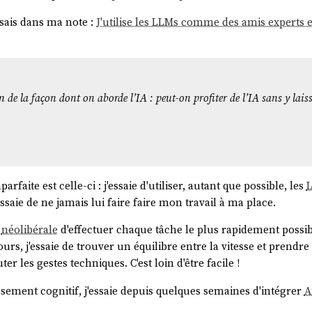
disais dans ma note :
J'utilise les LLMs comme des amis experts 
identifiant, est-ce encore une donnée de santé ?
suite venue à l'esprit : un document médical sans identifiant 
nnée de santé ?
n de la façon dont on aborde l’IA : peut-on profiter de l’IA sans y laiss
ité de ré-identification. Si le document est véritablement anon
à une personne, alors ce n'est plus une donnée de santé à cara
ficile de le rendre vraiment anonyme. Un diagnostic rare, une da
faite est celle-ci : j'essaie d'utiliser, autant que possible, les
I
 sources, peuvent permettre de ré-identifier la personne.
saie de ne jamais lui faire faire mon travail à ma place.
 est « personnelle » dès qu'il existe des « moyens raisonnable
n
néolibérale
d'effectuer chaque tâche le plus rapidement possib
ours, j'essaie de trouver un équilibre entre la vitesse et prend
our estimer si c'est une DDS ou non, est de se mettre dans la p
er les gestes techniques. C'est loin d'être facile !
es indices disponibles (date, hôpital, pathologie rare…), est-c
, c'est une donnée de santé. La question n'est donc pas « y a-t
ssement cognitif, j'essaie depuis quelques semaines d'intégrer
A
s raisonnables, pourrait-il retrouver à qui ça appartient ? ».