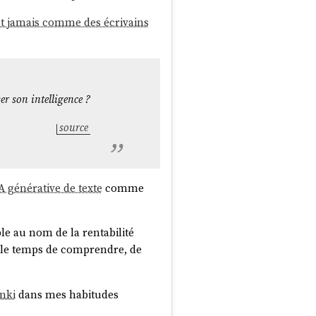
et jamais comme des écrivains
— pas de nom, pas de numéro de
er son intelligence ?
ymisé, qu'il n'existe aucun
source
ctère personnel — ça sort du
te de traitement, ou un hôpital
A générative de texte
comme
ment susceptibles » de ré-
le au nom de la rentabilité
re le temps de comprendre, de
eau d'un détective privé : si on
e que je pourrais remonter à la
-il un nom dans le document ? »
nki
dans mes habitudes