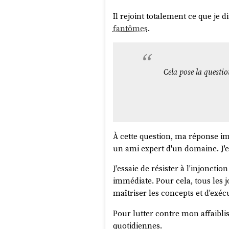
consulté pour des soins.
Il rejoint totalement ce que je 
fantômes
.
Un document médical sans 
Une question qui m'est tout de 
patient — est-ce encore une do
Cela pose la questio
La réponse dépend de la possibil
moyen raisonnable de le relier 
périmètre du RGPD et du HDS.
Mais en pratique, c'est très dif
À cette question, ma réponse impar
spécifique croisés avec d'autres
un ami expert d'un domaine. J'es
La CNIL considère qu'une donnée
J'essaie de résister à l'injonctio
identification.
immédiate. Pour cela, tous les j
Je pense qu'une bonne méthode p
maîtriser les concepts et d'exécut
me donnait ce document et tous l
personne ? Si la réponse est oui
Pour lutter contre mon affaibli
mais « quelqu'un, avec les moyen
quotidiennes.