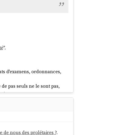
té
".
tats d'examens, ordonnances,
de pas seuls ne le sont pas,
ent.
 médecin, à lui seul, n'est pas
, leurs comptes-rendus, leurs
 de soins. Ce n'est pas
lle de nous des prolétaires ?
.
, révèle qu'elle a reçu ou