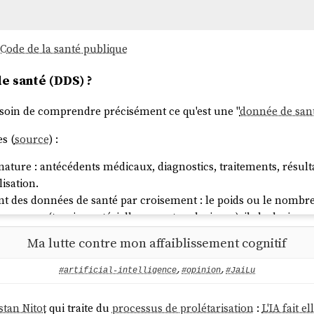
 Code de la santé publique
e santé (DDS) ?
 besoin de comprendre précisément ce qu'est une "
donnée de san
es (
source
) :
nature : antécédents médicaux, diagnostics, traitements, résul
isation.
t des données de santé par croisement : le poids ou le nombre 
mesures (tension artérielle, apports caloriques), ils le devienn
t des données de santé par leur usage : un rendez-vous chez un
Ma lutte contre mon affaiblissement cognitif
 le motif de la consultation, si.
#artificial-intelligence
,
#opinion
,
#JaiLu
on de mon ami, cela inclut probablement les noms des patients
 et potentiellement les créneaux de rendez-vous liés à des actes
stan Nitot
qui traite du
processus de prolétarisation
:
L'IA fait e
 sens strict — c'est tout ce qui, relié à une personne identifiée