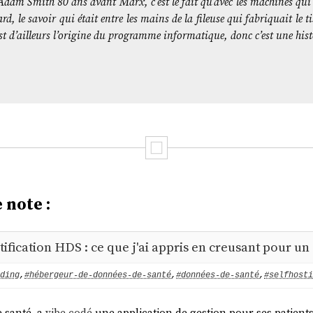
r Adam Smith 80 ans avant Marx, c’est le fait qu’avec les machines q
rd, le savoir qui était entre les mains de la fileuse qui fabriquait le 
t d’ailleurs l’origine du programme informatique, donc c’est une hist
 note :
tification HDS : ce que j'ai appris en creusant pour un
ding
,
#hébergeur-de-données-de-santé
,
#données-de-santé
,
#selfhosti
e santé, a
vibe codé
une application de gestion pour ses patien