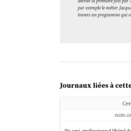
décrite la première fois pa
par exemple le métier Jacqua
travers un programme qui es
Journaux liées à cette
Cer
#vibe-co
Un ami, professionnel libéral d