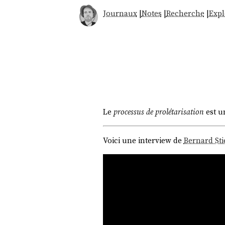
Journaux
|
Notes
|
Recherche
|
Expl
Le
processus de prolétarisation
est u
Voici une interview de
Bernard Sti