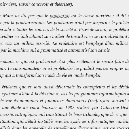
voir-vivre, savoir concevoir et théoriser).
e Marx ne dit pas que le
prolétariat
est la classe ouvrière : il dit 
e par la prolétarisation. Les prolétaires n’ont pas disparu : la prolétar
nvahi « toutes les couches de la société ». Privé de savoir, le prolétaire 
ndividuer en individuant son milieu de travail et en se co-individuant 
ec eux un milieu associé. Le prolétaire est l’employé d’un milieu d
 par la machine qui a grammatisé et automatisé son savoir.
ndant, ce qui est prolétarisé n’est plus seulement le savoir-faire du
r. Le consommateur ainsi prolétarisé ne produit pas ses propres mod
ng qui a transformé son mode de vie en mode d’emploi.
évidence que ce sont aussi désormais les concepteurs et les décide
« systèmes d’aide à la décision », tels les programmes informatiques
 de vue économiques et financiers dominants (renforçant souvent 
 une étude du crack boursier de 1987 réalisée par Catherine Distl
cessus entropiques qui constituent la base technologique de ce que l
ituation qui s’était installée avec les systèmes informatiques nucléa
malisée dans les appareils de surveillance électronique, est court-cir