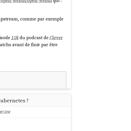
m/open-webui/open-webui
qui :
n upstream, comme par exemple
.Name}}

isode
118
du podcast de
Clever
tchs avant de finir par être
account.yaml

yaml

nt.yaml

Kubernetes ?
ering