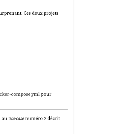
surprenant. Ces deux projets
cker-compose.yml
pour
d au
use-case
numéro 2 décrit