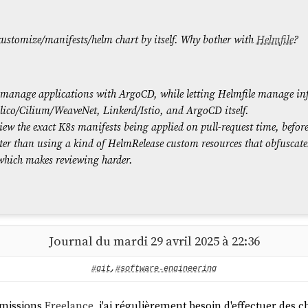
kustomize/manifests/helm chart by itself. Why bother with
Helmfile
?
manage applications with ArgoCD, while letting Helmfile manage infr
lico/Cilium/WeaveNet, Linkerd/Istio, and ArgoCD itself.
ew the exact K8s manifests being applied on pull-request time, befo
tter than using a kind of HelmRelease custom resources that obfuscate
 which makes reviewing harder.
Journal du mardi 29 avril 2025 à 22:36
ment j'ai mis en application une partie du
use-case
.
2
#git
,
#software-engineering
 missions
Freelance
, j'ai régulièrement besoin d'effectuer des