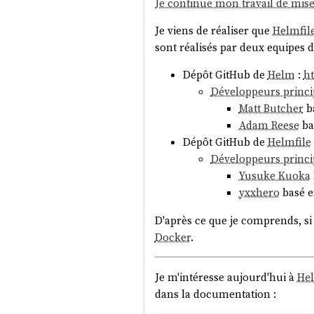
Je continue mon travail de mis
Je viens de réaliser que
Helmfil
sont réalisés par deux equipes d
Dépôt GitHub de
Helm
:
h
Développeurs princ
Matt Butcher
b
Adam Reese
ba
Dépôt GitHub de
Helmfile
Développeurs princ
Yusuke Kuoka
yxxhero
basé 
D'après ce que je comprends, si 
Docker
.
Je m'intéresse aujourd'hui à
Hel
dans la documentation :