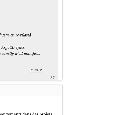
astructure-related
re ArgoCD syncs.
s exactly what manifests
source
 changements dans des projets