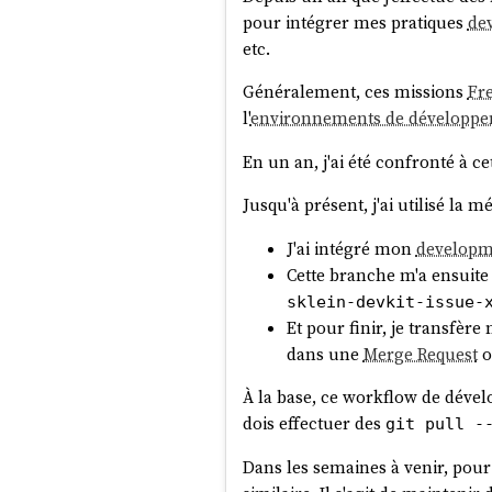
environments:

pour intégrer mes pratiques
de
  dev:

etc.
    values:

      - version: 6.1.0

Généralement, ces missions
Fr
  production:

l'
environnements de développ
    values:

En un an, j'ai été confronté à c
      - version: 6.1.0

---

Jusqu'à présent, j'ai utilisé la 
repositories:

  - name: open-webui

J'ai intégré mon
developm
    url: https://helm.openwebui.com/

Cette branche m'a ensuite
---

sklein-devkit-issue-
releases:

Et pour finir, je transfè
  - name: openwebui

dans une
Merge Request
    namespace: {{ .Namespace }}

À la base, ce workflow de dévelo
    chart: open-webui/open-webui

dois effectuer des
git pull -
    values:

      - ./env.d/{{ .Environment.Name }}/values.yaml

Dans les semaines à venir, pour