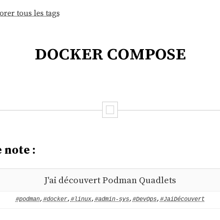
orer tous les tags
docker compose
 note :
J'ai découvert Podman Quadlets
#podman
,
#docker
,
#linux
,
#admin-sys
,
#DevOps
,
#JaiDécouvert