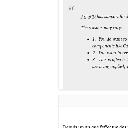
ArgoCD
has support for 
The reasons may vary:
You do want to 
1.
components like Ca
You want to revi
2.
This is often be
3.
are being applied,
Suite à cette lecture, voici com
J'ai ce
:
helmfile.yaml
Depuis un an que j'effectue des