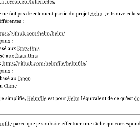
e à niveau en Kubernetes.
e
ne fait pas directement partie du projet
Helm
. Je trouve cela 
ifférentes :
ttps://github.com/helm/helm/
ipaux
:
asé aux
États-Unis
sé aux
États-Unis
:
https://github.com/helmfile/helmfile/
ipaux
:
basé au
Japon
en
Chine
je simplifie,
Helmfile
est pour
Helm
l'équivalent de ce qu'est
do
mfile
parce que je souhaite effectuer une tâche qui correspon