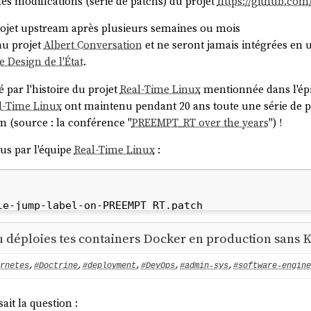
 des modifications (série de patchs) du projet
https://github.co
projet upstream après plusieurs semaines ou mois
 au projet
Albert Conversation
et ne seront jamais intégrées e
 Design de l'État
.
 dev --output-dir-template $(pwd)/gitops/{{.Release
 https://helm.openwebui.com/

 par l'histoire du projet
Real-Time Linux
mentionnée dans l'ép
dded to your repositories

l-Time Linux
ont maintenu pendant 20 ans toute une série de pa
 (source : la conférence "
PREEMPT_RT over the years
") !
nwebui, chart=open-webui/open-webui

nus par l'équipe
Real-Time Linux
:
ebui/open-webui/charts/pipelines/templates/service-
ebui/open-webui/templates/service-account.yaml

ebui/open-webui/charts/pipelines/templates/service.
ebui/open-webui/templates/service.yaml

ebui/open-webui/charts/pipelines/templates/deployme
déploies tes containers Docker en production sans 
ebui/open-webui/templates/workload-manager.yaml

rnetes
,
#Doctrine
,
#deployment
,
#DevOps
,
#admin-sys
,
#software-engine
ir observer avec précision ce qui va être déployé par
ArgoCD
.
t la question :