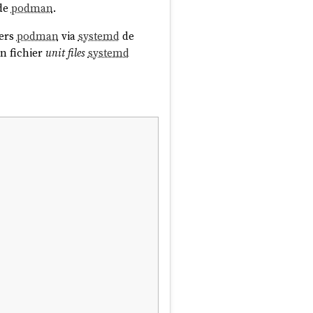
 de
podman
.
ners
podman
via
systemd
de
n fichier
unit files
systemd