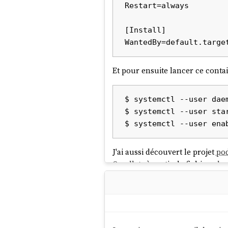
Restart=always

[Install]

Et pour ensuite lancer ce contai
$ systemctl --user daem
$ systemctl --user star
J'ai aussi découvert le projet
pod
Quadlets
à partir de fichiers
do
J'apprécie que
podman
incarne
que de réinventer la roue co