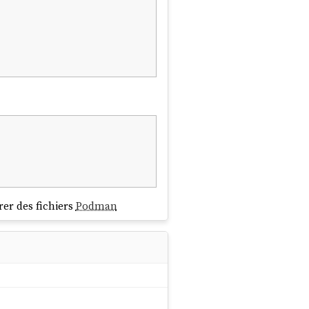
rer des fichiers
Podman
s
Linux
comme
systemd
, plutôt