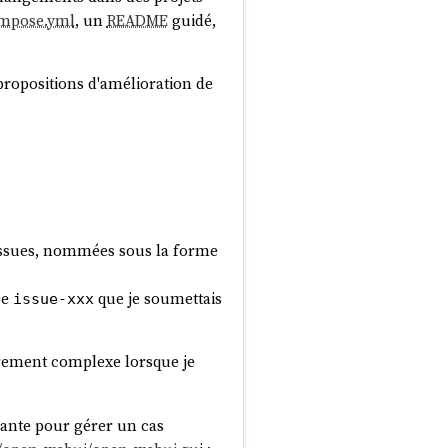
mpose.yml
, un
README
guidé,
propositions d'amélioration de
 issues, nommées sous la forme
pe
que je soumettais
issue-xxx
ièrement complexe lorsque je
égante pour gérer un cas