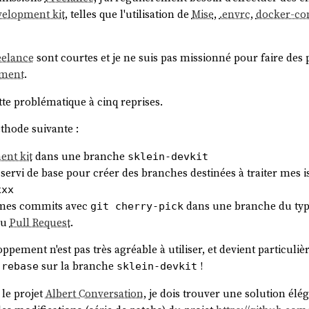
velopment kit
, telles que l'utilisation de
Mise
,
.envrc
,
docker-co
eelance
sont courtes et je ne suis pas missionné pour faire des 
ement
.
ette problématique à cinq reprises.
méthode suivante :
ent kit
dans une branche
sklein-devkit
 servi de base pour créer des branches destinées à traiter mes
xxx
re mes commits avec
dans une branche du ty
git cherry-pick
ou
Pull Request
.
ppement n'est pas très agréable à utiliser, et devient particul
sur la branche
!
-rebase
sklein-devkit
 le projet
Albert Conversation
, je dois trouver une solution él