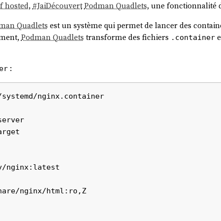
lf hosted
,
#
JaiDécouvert
Podman Quadlets
, une fonctionnalité
man Quadlets
est un système qui permet de lancer des contai
ement,
Podman Quadlets
transforme des fichiers
e
.container
:
er
systemd/nginx.container

erver

rget

/nginx:latest

are/nginx/html:ro,Z
