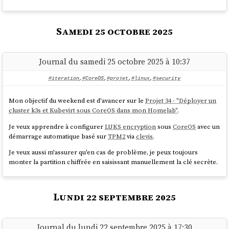
Samedi 25 octobre 2025
Journal du samedi 25 octobre 2025 à 10:37
#iteration
,
#CoreOS
,
#projet
,
#linux
,
#security
Mon objectif du weekend est d'avancer sur le
Projet 34 - "Déployer un
cluster k3s et Kubevirt sous CoreOS dans mon Homelab"
.
Je veux apprendre à configurer
LUKS encryption
sous
CoreOS
avec un
démarrage automatique basé sur
TPM2
via
clevis
.
Je veux aussi m'assurer qu'en cas de problème, je peux toujours
monter la partition chiffrée en saisissant manuellement la clé secrète.
Lundi 22 septembre 2025
Journal du lundi 22 septembre 2025 à 17:30