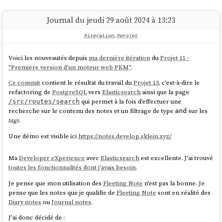
module /packages/gibbon-replay-
js/dist/index.js:

Voir :
Projet 23 - "Ajouter le support pg_basebackup incremental à
Journal du jeudi 29 août 2024 à 13:23
|- ReferenceError: exports is not defined

restic-pg_dump-docker"
.
    at eval 
#iteration
,
#projet
(/home/stephane/git/github.com/stephane-
klein/gibbon-replay-poc/packages/gibbon-
replay-js/dist/index.js:5:23)

Voici les nouveautés depuis
ma dernière itération
du
Projet 11 -
    at instantiateModule 
"Première version d'un moteur web PKM"
.
(file:///home/stephane/git/github.com/stephane
Ce commit
contient le résultat du travail du
Projet 13
, c'est-à-dire le
-klein/gibbon-replay-
refactoring de
PostgreSQL
vers
Elasticsearch
ainsi que la page
poc/node_modules/.pnpm/vite@5.4.3/node_modules
qui permet à la fois d'effectuer une
/src/routes/search
/vite/dist/node/chunks/dep-
recherche sur le contenu des notes et un filtrage de type
sur les
and
BaOMuo4I.js:52904:11)

tags
.
11:21:21 [vite] Error when evaluating SSR 
Une démo est visible ici
https://notes.develop.sklein.xyz/
module /src/routes/(record)/+layout.svelte:

|- ReferenceError: exports is not defined

Ma
Developer eXperience
avec
Elasticsearch
est excellente. J'ai trouvé
    at eval 
toutes les fonctionnalités dont j'avais besoin
.
(/home/stephane/git/github.com/stephane-
klein/gibbon-replay-poc/packages/gibbon-
Je pense que mon utilisation des
Fleeting Note
n'est pas la bonne. Je
replay-js/dist/index.js:5:23)

pense que les notes que je qualifie de
Fleeting Note
sont en réalité des
    at instantiateModule 
Diary notes
ou
Journal notes
.
(file:///home/stephane/git/github.com/stephane
-klein/gibbon-replay-
J'ai donc décidé de :