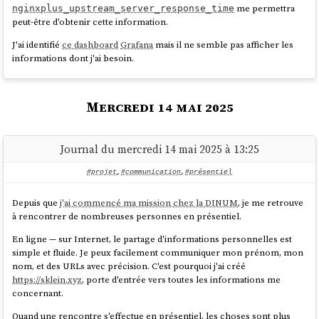
Server started on http://localhost:5173 in 
me permettra
nginxplus_upstream_server_response_time
'keyword'

peut-être d'obtenir cette information.
				}

			}

J'ai identifié
ce dashboard
Grafana
mais il ne semble pas afficher les
Lancement du projet "buildé" :
		}

informations dont j'ai besoin.
	}

$ pnpm run build

$ pnpm run preview

Mercredi 14 mai 2025
Après import des données depuis le repository
dummy-content-
Start data model migration…

, voici ce qu'on trouve dans
:
repository-solar-system
files
Data model migration completed

Server started on http://localhost:3000 in 
Journal du mercredi 14 mai 2025 à 13:25
[

  {

#projet
,
#communication
,
#présentiel
Les migrations et les données "seed.sql" se trouvent dans le dossier
    _index: 'files',

.
    _id: 
/sqls/
Depuis que
j'ai commencé ma mission chez la DINUM
, je me retrouve
'2f729046cb0f02820226c1183aa04ab20ceb857d',

à rencontrer de nombreuses personnes en présentiel.
Le
SvelteKit Custom Server
est implémenté dans le fichier
    _score: 1,

et il ressemble à ceci :
src/server.js
    _source: {

En ligne — sur Internet, le partage d'informations personnelles est
      commits: {

simple et fluide. Je peux facilement communiquer mon prénom, mon
import express from 'express';

nom, et des URLs avec précision. C'est pourquoi j'ai créé
'4da69e469145fe5603e57b9e22889738d066a5e2': 
import cron from 'node-cron';

https://sklein.xyz
, porte d'entrée vers toutes les informations me
'mars.md',

import db, { migrate } from 
concernant.
'@lib/server/db.js';

Quand une rencontre s'effectue en présentiel, les choses sont plus
d9bffc3da0c91366dda54fefa01383b109554054: 