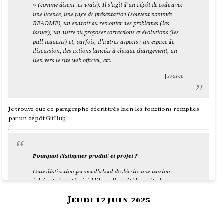
» (comme disent les vrais). Il s'agit d'un dépôt de code avec
        │   ├── +page.server.js

une licence, une page de présentation (souvent nommée
        │   └── +page.svelte

README), un endroit où remonter des problèmes (les
        ├── +page.server.js

issues), un autre où proposer corrections et évolutions (les
        ├── +page.svelte

pull requests) et, parfois, d'autres aspects : un espace de
        └── [...pathname]

discussion, des actions lancées à chaque changement, un
            ├── +page.server.js

lien vers le site web officiel, etc.
            ├── +page.svelte

source
Pour le moment, je n'ai pas encore trouvé comment éviter cette
duplication de manière élégante.
Je trouve que ce paragraphe décrit très bien les fonctions remplies
J'ai pensé à 3 approches pour améliorer cette implémentation :
par un dépôt
GitHub
:
Factoriser la logique de
query
des fichiers
+page.server.js
dans une fonction partagée.
Migrer complètement ces pages d'exploration vers
Pourquoi distinguer produit et projet ?
(avec les
Server hooks de SvelteKit
).
src/hooks.server.js
Cette distinction permet d'abord de décrire une tension
Comme cette partie n'était pas au cœur du projet, j'ai préféré ne pas y
inhérente à tout logiciel libre : d'un côté les coûts de
investir davantage de temps.
distribution du produit sont quasi-nuls, mais de l'autre,
Jeudi 12 juin 2025
l'énergie à dépenser pour maintenir le projet est élevée.
Dans ce projet, j'ai utilisé pour la première fois
OpenSearch
, le fork de
Lorsque le nombre d'utilisateurs augmente, la valeur du