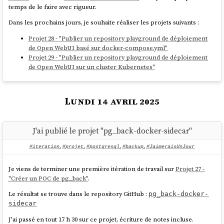
'terre/terre.jpg' },

temps de le faire avec rigueur.
    }

      mimetype: 'image/jpeg'

    }

Dans les prochains jours, je souhaite réaliser les projets suivants :
  }

Projet 28 - "Publier un repository playground de déploiement
ajout de
alias
de Open WebUI basé sur docker-compose.yml"
Le fichier
contient du code spécifique en fonction
src/server.js
Projet 29 - "Publier un repository playground de déploiement
et voici un exemple de contenu de
:
commits
de son contexte d'exécution ("dev" ou "buildé") :
de Open WebUI sur un cluster Kubernetes"
[

    if (isDev) {

  {

        const { createServer: createViteServer 
Lundi 14 avril 2025
    _index: 'commits',

} = await import('vite');

    _id: 
'7ce2ab6f8d29fec0348342d95bfe71899dcb44fa',

        const vite = await createViteServer({

J'ai publié le projet "pg_back-docker-sidecar"
    _score: 1,

            server: { middlewareMode: true },

    _source: { index: 1, time: 1757420855, 
            appType: 'custom'

#iteration
,
#projet
,
#postgresql
,
#backup
,
#JaimeraisUnJour
branches: [ 'main' ], parents: [] }

        });

  },

Je viens de terminer une première itération de travail sur
Projet 27 -
  {

        app.use(vite.middlewares);

"Créer un POC de pg_back"
.
    _index: 'commits',

    } else {

    _id: 
        const { handler } = await 
Le résultat se trouve dans le repository GitHub :
pg_back-docker-
'4da69e469145fe5603e57b9e22889738d066a5e2',

import('./handler.js');

sidecar
    _score: 1,

        app.use(handler);

    _source: {

J'ai passé en tout 17 h 30 sur ce projet, écriture de notes incluse.