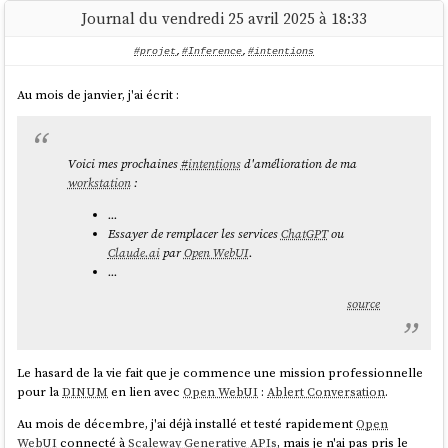
Informations que je souhaite intégrer sur ces supports :
    _source: {

Journal du vendredi 25 avril 2025 à 18:33
        "preview": "ENV=production node --
      commits: {

Simplement l'URL :
https://sklein.xyz
loader esm-module-alias/loader --no-warnings 
Et mon
https://notes.sklein.xyz/avatar_stephane-512x512.jpg
#projet
,
#Inference
,
#intentions
build/server.js",

'4da69e469145fe5603e57b9e22889738d066a5e2': 
Rien de plus.
'terre/lune.md',

Au mois de janvier, j'ai écrit :
    ...

Pour me permettre d'analyser les sources de connexion (
tracking
), je
a9272695d179e70cca15e89f1632b8fb76112dca: 
	"aliases": {

souhaite :
'terre/lune.md',

        "@lib": "src/lib/"

Voici mes prochaines
#
intentions
d'amélioration de ma
Imprimer l'URL
https://sklein.xyz/1/
sur le sticker de laptop
    }

workstation
:
d9bffc3da0c91366dda54fefa01383b109554054: 
Imprimer l'URL
https://sklein.xyz/2/
sur les cartes de visite
'terre/lune.md'

...
      },

Essayer de remplacer les services
ChatGPT
ou
ajout de
--loader esm-module-alias/loader --no-
      mimetype: 'text/markdown; charset=utf-8'

Claude.ai
par
Open WebUI
.
warnings
    }

...
et la section
aliases
  },

  {

source
Et dans
:
/vite.config.js
    _index: 'files',

    _id: 
export default defineConfig({

'97ef5b8f52f85c595bf17fac6cbec856ce80bd4a',

    plugins: [sveltekit()],

Le hasard de la vie fait que je commence une mission professionnelle
    _score: 1,

    resolve: {

pour la
DINUM
en lien avec
Open WebUI
:
Ablert Conversation
.
    _source: {

        alias: {

      commits: { 
Au mois de décembre, j'ai déjà installé et testé rapidement
Open
          '@lib': path.resolve('./src/lib')

'4da69e469145fe5603e57b9e22889738d066a5e2': 
WebUI
connecté à
Scaleway Generative APIs
, mais je n'ai pas pris le
        }
