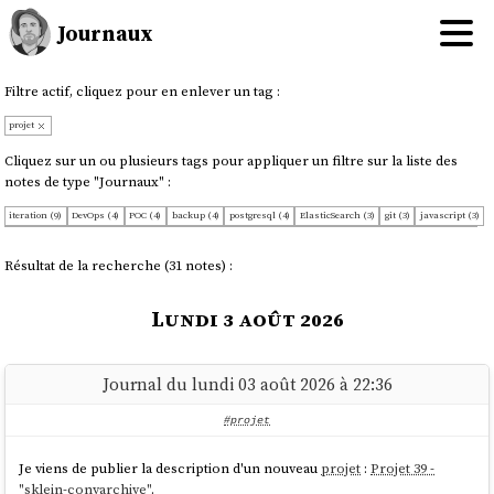
Journaux
Filtre actif, cliquez pour en enlever un tag :
projet
Cliquez sur un ou plusieurs tags pour appliquer un filtre sur la liste des
notes de type "Journaux" :
iteration (9)
DevOps (4)
POC (4)
backup (4)
postgresql (4)
ElasticSearch (3)
git (3)
javascript (3)
JaiDécouvert (2)
JaimeraisUnJour (2)
SvelteKit (2)
WebDev (2)
node (2)
playground (2)
svelte (2)
CoreOS (1)
Inference (1)
JaiDécidé (1)
JaiLu (1)
JeMeDemande (1)
Kubernetes (1)
admin-sys (1)
Résultat de la recherche (31 notes) :
artificial-intelligence (1)
codemirror (1)
coding (1)
communication (1)
content-repository (1)
desktop (1)
free-software (1)
hardware (1)
headless-cms (1)
idée (1)
intentions (1)
linux (1)
Lundi 3 août 2026
linux-desktop (1)
llm (1)
monitoring (1)
nginx (1)
open-source (1)
personal-knowledge-management (1)
pg_search (1)
projet-33 (1)
prometheus (1)
présentiel (1)
scaleway (1)
security (1)
selfhosting (1)
time-tracking (1)
typesense (1)
Journal du lundi 03 août 2026 à 22:36
#projet
Je viens de publier la description d'un nouveau
projet
:
Projet 39 -
"sklein-convarchive"
.