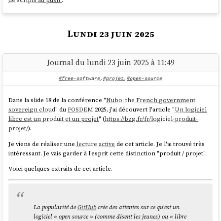
src/routes

├── branches

│   ├── [branch_name]

Lundi 23 juin 2025
│   │   ├── history

│   │   │   ├── +page.server.js

│   │   │   └── +page.svelte

│   │   ├── +page.server.js

Journal du lundi 23 juin 2025 à 11:49
│   │   ├── +page.svelte

│   │   └── [...pathname]

#free-software
,
#projet
,
#open-source
│   │       ├── +page.server.js

│   │       └── +page.svelte

Dans la slide 18 de la conférence "
Nubo: the French government
│   ├── +page.server.js

sovereign cloud
" du
FOSDEM
2025, j'ai découvert l'article "
Un logiciel
│   └── +page.svelte

libre est un produit et un projet
" (
https://bzg.fr/fr/logiciel-produit-
├── +page.server.js

projet/
).
├── +page.svelte

Je viens de réaliser une
lecture active
de cet article. Je l'ai trouvé très
├── [...pathname]

intéressant. Je vais garder à l'esprit cette distinction "produit / projet".
│   ├── +page.server.js

│   ├── +page.svelte

Voici quelques extraits de cet article.
│   └── raw

│       └── +server.js

└── r

    ├── +page.server.js

La popularité de
GitHub
crée des attentes sur ce qu'est un
    └── [revision]

logiciel « open source » (comme disent les jeunes) ou « libre
        ├── history
