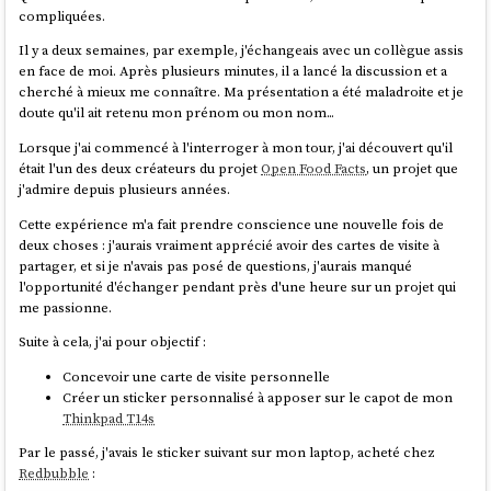
compliquées.
'mars.md'

const isDev = process.env.ENV !== 
      },

'production';

Il y a deux semaines, par exemple, j'échangeais avec un collègue assis
      mimetype: 'text/markdown; charset=utf-8'

en face de moi. Après plusieurs minutes, il a lancé la discussion et a
    }

migrate(); // Lancement de la migration du 
cherché à mieux me connaître. Ma présentation a été maladroite et je
  },

modèle de donnée dès de lancement du serveur

doute qu'il ait retenu mon prénom ou mon nom...
  {

    _index: 'files',

// Configuration d'une tâche exécuté toutes 
Lorsque j'ai commencé à l'interroger à mon tour, j'ai découvert qu'il
    _id: 
les heures

était l'un des deux créateurs du projet
Open Food Facts
, un projet que
'1be731144f49282c43b5e7827bef986a52723a71',

cron.schedule(

j'admire depuis plusieurs années.
    _score: 1,

    '0 * * * *',

Cette expérience m'a fait prendre conscience une nouvelle fois de
    _source: {

    async () => {

deux choses : j'aurais vraiment apprécié avoir des cartes de visite à
      commits: {

        console.log('Start task...');

partager, et si je n'avais pas posé de questions, j'aurais manqué
        console.log(db().query('SELECT * FROM 
l'opportunité d'échanger pendant près d'une heure sur un projet qui
'4da69e469145fe5603e57b9e22889738d066a5e2': 
posts'));

me passionne.
'venus.md',

        console.log('Task executed');

    }

Suite à cela, j'ai pour objectif :
d9bffc3da0c91366dda54fefa01383b109554054: 
);

'venus.md'

Concevoir une carte de visite personnelle
      },

async function createServer() {

Créer un sticker personnalisé à apposer sur le capot de mon
      mimetype: 'text/markdown; charset=utf-8'

    const app = express();

Thinkpad T14s
    }

Par le passé, j'avais le sticker suivant sur mon laptop, acheté chez
  },

Redbubble
:
  {
