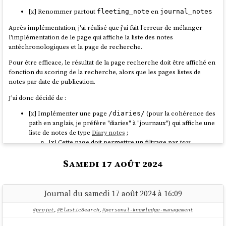
poc/node_modules/.pnpm/vite@5.4.3/node_modules
[x] Renommer partout
en
fleeting_note
journal_notes
/vite/dist/node/chunks/dep-
Après implémentation, j'ai réalisé que j'ai fait l'erreur de mélanger
l'implémentation de le page qui affiche la liste des notes
Suite à cette frustration, j'ai envie de créer un projet, sans doute
antéchronologiques et la page de recherche.
nommé
dans lequel je
javascript-package-playground
Pour être efficace, le résultat de la page recherche doit être affiché en
souhaite étudier les sujets suivants :
fonction du scoring de la recherche, alors que les pages listes de
mise en place d'une librairie
qui contient
notes par date de publication.
/packages/lib1/
une librairie javascript, qui peut être importé avec la méthode
J'ai donc décidé de :
ECMAScript Modules
;
mise en place d'une app
NodeJS
dans
[x] Implémenter une page
(pour la cohérence des
/diaries/
qui utilise
;
/services/app1_nodejs/
lib1
path en anglais, je préfère "diaries" à "journaux") qui affiche une
mise en place d'une app
SvelteKit
dans
liste de notes de type
Diary notes
;
qui utilise
dans un
/services/app2_sveltekit/
lib1
[x] Cette page doit permettre un filtrage par
tags
fichier coté server et dans une page web coté browser ;
[x] Implémenter une page
qui affiche une liste des
/notes/
mise en place d'une librairie
qui utilise
/packages/lib2
lib1
notes qui ne sont pas de type
Diary notes
, comme des
Samedi 17 août 2024
Evergreen Note
,
Hub note
…
Je souhaite décliner ces 2 libs et 2 apps sous plusieurs déclinaisons
[x] Contrairement à la page liste des
Diary notes
, cette
d'implémentation :
page de liste ne doit pas afficher le contenu des notes,
Journal du samedi 17 août 2024 à 16:09
avec le build basé sur
tsc
mais seulement le titre des notes ;
avec le build basé sur
esbuild
[x] Je propose de classer ces titres de notes par ordre
#projet
,
#ElasticSearch
,
#personal-knowledge-management
avec le build basé sur
Babel (Javascript)
alphabétique ;