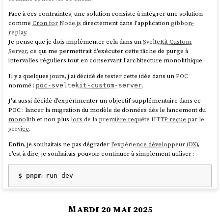
d'une classe, etc.) sur ces balises. Les résultats de cette
"text"

Face à ces contraintes, une solution consiste à intégrer une solution
recherche sont enregistrés dans un champ
JSON
associé à la
				},

comme
Cron for Node.js
directement dans l'application
gibbon-
session, permettant d'effectuer par la suite un filtre sur la liste
				mimetype: {

replay
.
des sessions.
					type: 
Je pense que je dois implémenter cela dans un
SvelteKit Custom
En tant qu'utilisateur, je peux activer / désactiver l'envoi de
'keyword'

Server
, ce qui me permettrait d'exécuter cette tâche de purge à
notifications web
sur des filtres de session, filtres avancés
				},

intervalles réguliers tout en conservant l'architecture monolithique.
inclus.
				commits: {

Permettre à une instance
gibbon-replay
d'enregistrer et de
					type: 
Il y a quelques jours, j'ai décidé de tester cette idée dans un
POC
gérer plusieurs sites en même temps, en
single-tenant
.
'object',

nommé :
.
poc-sveltekit-custom-server
Ajouter un support multiutilisateurs — toujours en mode
single-
					dynami
tenant
. Permettre l'authentification par
magic link
et par
J'ai aussi décidé d'expérimenter un objectif supplémentaire dans ce
c: 'true'

username et password
.
POC : lancer la migration du modèle de données dès le lancement du
				}

Permettre la gestion des utilisateurs par
API REST
.
monolith
et non plus
lors de la première requête HTTP reçue par le
			}

Permettre de supprimer automatiquement des sessions en
service
.
		}

fonction de critères de filtres.
	}

Enfin, je souhaitais ne pas dégrader
l'expérience développeur (DX)
,
En tant qu'utilisateur, je peux supprimer des sessions en mode
});

c'est à dire, je souhaitais pouvoir continuer à simplement utiliser :
batch.
await client.indices.create({

	index: "commits",

Prochaine étape : créer ces issues plus détaillé dans :
	body: {

https://github.com/stephane-klein/gibbon-replay/issues
		mappings: {

			properties: {

ou
				index: {

Mardi 20 mai 2025
					type: 