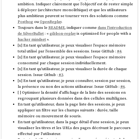
J'ai implémenté la fonction
avec
nodegit
pour
ambition. Indiquer clairement que l’objectif est de rester simple
importRevision
parcourir toutes les entrées d'une révision
Git
du repository et les
à déployer (architecture monolithique) et que les utilisateurs
J'approuve 👍️.
importer dans
OpenSearch
.
plus ambitieux peuvent se tourner vers des solutions comme
Posthog
ou
OpenReplay
.
Claude Sonnet 4
m'a encore été d'une grande aide, me permettant
Toujours dans le
README
, indiquer comme
dans l'introduction
d'éviter de passer trop de temps dans
la documentation d'API de
de SilverBullet
: «
gibbon-replay
is optimized for people with a
Côté morale, il y a les principes et les valeurs. Les principes
NodeGit
, qui reste assez minimaliste.
hacker mindset
».
sont des règles que nous nous donnons pour les suivre ; les
[x] En tant qu'utilisateur, je peux visualiser l'espace mémoire
Mon expérience de 2015 avec
git2go
sur le projet
CmsHub
avait été
valeurs expriment ce qui nous tient à coeur. Les deux
total utilisé par l'ensemble des sessions. Issue GitHub :
#4
.
nettement plus laborieuse, à l'époque pré-
LLM
. Cela dit, j'avais quand
guident notre action.
[x] En tant qu'utilisateur, je peux visualiser l'espace mémoire
même réussi. 🙂
consommé par chaque session individuellement.
source
[x] En tant qu'utilisateur, je peux visualiser la durée de chaque
L'implémentation du endpoint
session. Issue Github :
#3
.
n'a pas
/src/routes/post_recieve_hook_url/+server.js
[x] En tant qu'utilisateur, je peux consulter, session par session,
été très difficile.
Intéressant 🤔
la présence ou non des actions utilisateur. Issue GitHub :
#6
.
[ ] Optimiser la densité d'affichage de la liste des sessions en
J'ai réussi à implémenter le support de
sans
git push --force
regroupant plusieurs données dans des cellules multilignes.
trop de difficulté.
En tant qu'utilisateur, dans la page liste des sessions, je peux
appliquer un filtre sur les champs suivants : durée, taille
Un logiciel libre est un produit qui suit un principe, celui
Qu'est-ce qui t'a amené à choisir
OpenSearch
pour ce projet,
mémoire ou mouvement de souris.
d'octroyer aux utilisateurs les quatre libertés. Il est porté
plutôt qu'un autre type de base de données ?
En tant qu'utilisateur, dans la page détail d'une session, je peux
par un projet ayant des valeurs, dont voici des exemples :
visualiser les titres et les URLs des pages décrivant le parcours
l'importance de ne pas utiliser des plateformes dont le code
Suite à de multiples expérimentations durant l'été 2024 (voir
2024-08-
effectué par l'utilisateur.
source n'est pas libre pour publier un code source libre, celle
17_1253
ou
Projet 5
), j'ai sélectionné
Elasticsearch
comme moteur de