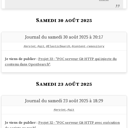
Le seul élément que je n'ai pas testé est celui-ci :
Samedi 30 août 2025
Journal du samedi 30 août 2025 à 20:17
L'accès aux données via l'API de
OpenSearch
ne
doit pas être perturbé pendant les phases
#projet
,
#git
,
#ElasticSearch
,
#content-repository
d'importation de données depuis
Git
.
Je viens de publier :
Projet 33 - "POC serveur Git HTTP qui injecte du
contenu dans OpenSearch"
.
Je précise d'emblée que l'implémentation de la fonctionnalité
d'exploration web du
content repository
manque actuellement
Samedi 23 août 2025
d'élégance.
Les dossiers suivants contiennent une quantité importante de code
dupliqué :
Journal du samedi 23 août 2025 à 18:29
,
src/routes/[...pathname]/
#projet
,
#git
src/routes/branches/[branch_name]/[...pathname]/
et
src/routes/r/[revision]/[...pathname]/
Je viens de publier :
Projet 32 - "POC serveur Git HTTP avec exécution
de scripts au push"
.