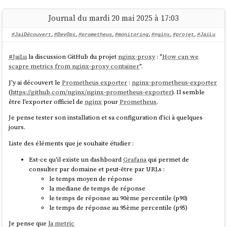
$ pnpm run build

'integer'

				},

Journal du mardi 20 mai 2025 à 17:03
				time: {

					type: 
sans différence avec un projet
SvelteKit
"vanilla".
#JaiDécouvert
,
#DevOps
,
#prometheus
,
#monitoring
,
#nginx
,
#projet
,
#JaiLu
'date',

Résultats du POC et enseignements
					format
#
JaiLu
la discussion GitHub du projet
nginx-proxy
: "
How can we
: 'epoch_second'

Tout d'abord, le POC fonctionne parfaitement 🙂, sans dégrader
scapre metrics from nginx-proxy container
".
				},

l'expérience développeur (DX)
, qui ressemble à ceci :
				message: {

J'y ai découvert le
Prometheus exporter
:
nginx-prometheus-exporter
					type: 
(
https://github.com/nginx/nginx-prometheus-exporter
). Il semble
$ mise install

"text"

être l'exporter officiel de
nginx
pour
Prometheus
.
$ pnpm install

				},

$ pnpm run load-seed-data

Je pense tester son installation et sa configuration d'ici à quelques
				parents: {

Start data model migration…

jours.
					type: 
Data model migration completed

'keyword'

Liste des éléments que je souhaite étudier :
Start load seed data...

				},

				entries: {

Est-ce qu'il existe un dashboard
Grafana
qui permet de
					type: 
consulter par domaine et peut-être par URLs :
'object',

Lancement du projet en mode développement :
le temps moyen de réponse
					dynami
la mediane de temps de réponse
c: 'true',

le temps de réponse au 90ème percentile (p90)
$ pnpm run dev

				},

le temps de réponse au 95ème percentile (p95)
Start data model migration…

				branches: {

Data model migration completed

Je pense que
la metric
					type: 