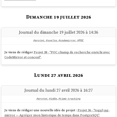
Dimanche 19 juillet 2026
Journal du dimanche 19 juillet 2026 à 14:36
#projet
,
#svelte
,
#codemirror
,
#POC
Je viens de rédiger
Projet 38 - "POC champ de recherche enrichi avec
CodeMirror et conceal"
.
Lundi 27 avril 2026
Journal du lundi 27 avril 2026 à 16:27
#projet
,
#idée
,
#time-tracking
Je viens de rédiger une nouvelle idée de projet :
Projet 36 - "toggl-pg-
mirror — Agréger mon historique de temps dans PostgreSQL"
.