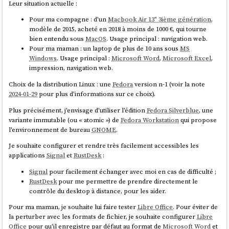
Leur situation actuelle :
En 2020, quand j'ai créé
, je pense que je
restic-pg_dump-docker
Idée d'amélioration
        }

n'avais pas retenu
pg_back
car celui-ci
était minimaliste et ne
Pour ma compagne : d'un
Macbook Air 13" 3ième génération
,
      },

#
JaimeraisUnJour
créer et implémenter les issues suivantes.
supportait pas encore l'upload
vers de l'
Object Storage
.
modèle de 2015, acheté en 2018 à moins de 1000 €, qui tourne
      index: 2,

bien entendu sous
MacOS
. Usage principal : navigation web.
      time: 1757420956,

Implémenter une commande
pour lister
1.
pg_back snapshots
En 2025,
pg_back
supporte toutes les fonctionnalités dont j'ai besoin :
Pour ma maman : un laptop de plus de 10 ans sous
MS
      branches: [ 'main' ],

les snapshots sous une forme facilement lisible par un humain.
Windows
. Usage principal :
Microsoft Word
,
Microsoft Excel
,
      parents: [ 
Actuellement, le retour de la commande ressemble à ceci :
impression, navigation web.
'7ce2ab6f8d29fec0348342d95bfe71899dcb44fa' ]

pg_back
is a dump tool for PostgreSQL. The goal is to dump
    }

$ pg_back --list-remote s3

Choix de la distribution Linux : une
Fedora
version n-1 (voir la note
all or some databases with globals at once in the format
  }

foobar/hba_file_2025-04-14T14:58:08Z.out.age

2024-01-29
pour plus d'informations sur ce choix).
you want, because a simple call to pg_dumpall only dumps
foobar/hba_file_2025-04-14T14:58:39Z.out.age

databases in the plain SQL format.
Plus précisément, j'envisage d'utiliser l'édition
Fedora Silverblue
, une
foobar/ident_file_2025-04-14T14:58:08Z.out.age

variante immutable (ou « atomic ») de
Fedora Workstation
qui propose
Ensuite, je mise beaucoup sur la puissance du moteur de requête
Behind the scene, pg_back
uses pg_dumpall to dump roles
foobar/ident_file_2025-04-14T14:58:39Z.out.age

l'environnement de bureau
GNOME
.
d'
OpenSearch
pour récupérer efficacement les données à afficher.
and tablespaces definitions, pg_dump to dump all or
foobar/pg_globals_2025-04-14T14:58:08Z.sql.age

Voici l'exemple de
each selected database to a separate file in the custom
foobar/pg_globals_2025-04-14T14:58:39Z.sql.age

Je souhaite configurer et rendre très facilement accessibles les
qui permet
src/routes/[...pathname]/+page.server.js
format
. ...
foobar/pg_settings_2025-04-
applications
Signal
et
RustDesk
:
d'afficher le contenu d'un fichier de la branche
.
main
14T14:58:08Z.out.age

Features
foobar/pg_settings_2025-04-
Signal
pour facilement échanger avec moi en cas de difficulté ;
Première requête :
14T14:58:39Z.out.age

RustDesk
pour me permettre de prendre directement le
...
foobar/postgres_2025-04-14T14:58:08Z.dump.age

contrôle du desktop à distance, pour les aider.
Choose the format of the dump for each database
const responseOid = await client().search({

...
Pour ma maman, je souhaite lui faire tester
Libre Office
. Pour éviter de
	index: 'commits',

Dump databases concurrently
la perturber avec les formats de fichier, je souhaite configurer
Libre
	body: {

...
Je ne trouve pas ce rendu agréable à lire. J'aimerais afficher quelque
Office
pour qu'il enregistre par défaut au format de
Microsoft Word
et
		query: {
