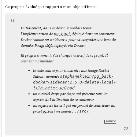
      entries: {

Ce projet a évolué par rapport à mon objectif initial :
        'venus.md': {

En mode "dev" il utilise
Vite
et en "buildé" il utilise le fichier
          oid: 
généré par
SvelteKit
build en mode
SSR
.
build/handler.js
'1be731144f49282c43b5e7827bef986a52723a71',

          contentType: 'text/markdown; 
Le fichier
est copié vers le dossier
lors de
src/server.js
/build/
Initialement, dans ce dépôt, je voulais tester
charset=utf-8'

l'exécution de
.
pnpm run build
l'implémentation de
déployé dans un conteneur
pg_back
        },

Docker comme un « sidecar » pour sauvegarder une base de
        'terre/lune.md': {

J'ai testé le bon fonctionnement du POC
dans un container Docker
.
données PostgreSQL déployée via Docker.
          oid: 
J'ai intégré au projet un
deployment-playground
:
'153d9d6e9dfedb253c624c9f25fbdb7d8691a042',

Et progressivement, j'ai changé l'objectif de ce projet. Il
https://github.com/stephane-klein/poc-sveltekit-custom-
          contentType: 'text/markdown; 
contient maintenant
server/tree/main/deployment-playground
.
charset=utf-8'

le code source pour construire une image Docker
        },

La suite...
Sidecar nommée
stephaneklein/pg_back-
        'mars.md': {

docker-sidecar:2.5.0-delete-local-
          oid: 
Je souhaite rédiger cette note en anglais et la publier sur
file-after-upload
'2f729046cb0f02820226c1183aa04ab20ceb857d',

https://github.com/sveltejs/kit/discussions
et
un tutoriel étape par étape qui présente tous les
          contentType: 'text/markdown; 
https://old.reddit.com/r/sveltejs/
afin :
aspects de l'utilisation de ce conteneur
charset=utf-8'

d'avoir des retours d'expérience
un espace de travail qui me permet de contribuer au
        },

de découvrir des méthodes alternatives
projet pg_back en amont :
./src/
        'terre/terre.jpg': {

et partager la méthode que j'ai utilisée, qui sera peut-être utile à
          oid: 
source
d'autres développeurs
Svelte
🙂
'97ef5b8f52f85c595bf17fac6cbec856ce80bd4a',

          contentType: 'image/jpeg'

        },

Update du 2025-05-29 à 00:07 - Je viens de publier ceci :