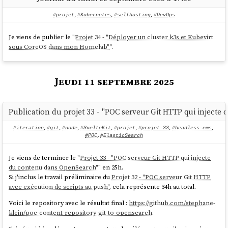
#projet
,
#Kubernetes
,
#selfhosting
,
#DevOps
Je viens de publier le "
Projet 34 - "Déployer un cluster k3s et Kubevirt
sous CoreOS dans mon Homelab"
".
Jeudi 11 septembre 2025
Publication du projet 33 - "POC serveur Git HTTP qui inject
#iteration
,
#git
,
#node
,
#SvelteKit
,
#projet
,
#projet-33
,
#headless-cms
,
#POC
,
#ElasticSearch
Je viens de terminer le "
Projet 33 - "POC serveur Git HTTP qui injecte
du contenu dans OpenSearch"
" en 25h.
Si j'inclus le travail préliminaire du
Projet 32 - "POC serveur Git HTTP
avec exécution de scripts au push"
, cela représente 34h au total.
Voici le repository avec le résultat final :
https://github.com/stephane-
klein/poc-content-repository-git-to-opensearch
.