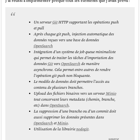
J'ai réussi à implémenter preque tous les éléments que j'avais prévu :
Un serveur
Git
HTTP supportant les opérations push
et pull
Après chaque
git push
, injection automatique des
données reçues vers une base de données
OpenSearch
Intégration d'un système de job queue minimaliste
qui permet de traiter les tâches d'importation des
données
Git
vers
OpenSearch
de manière
asynchrone. Cela permet entre autres de rendre
l'opération
git push
non bloquante.
Le modèle de données doit permettre l'accès au
contenu de plusieurs branches.
Upload des fichiers binaires vers un serveur
Minio
tout concervant leurs metadata (chemin, branche,
etc) dans
OpenSearch
.
La suppression d'une branche ou d'un commit doit
aussi supprimer les données présentes dans
OpenSearch
et
Minio
.
Utilisation de la librairie
nodegit
.
source