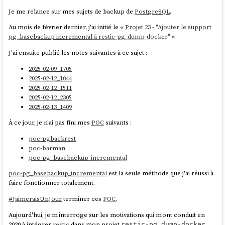
'1be731144f49282c43b5e7827bef986a52723a71',

          contentType: 'text/markdown; 
Je me relance sur mes sujets de backup de
PostgreSQL
.
  pg_back:

charset=utf-8'

Au mois de février dernier, j'ai initié le «
Projet 23 - "Ajouter le support
    image: stephaneklein/pg_back-docker-
        },

pg_basebackup incremental à restic-pg_dump-docker"
».
sidecar:2.5.0-delete-local-file-after-upload

        'terre/lune.md': {

    environment:

          oid: 
J'ai ensuite publié les notes suivantes à ce sujet :
      POSTGRES_HOST: postgres1

'153d9d6e9dfedb253c624c9f25fbdb7d8691a042',

      POSTGRES_PORT: 5432

2025-02-09_1705
          contentType: 'text/markdown; 
      POSTGRES_USER: postgres

2025-02-12_1044
charset=utf-8'

      POSTGRES_DBNAME: postgres

2025-02-12_1511
        },

      POSTGRES_PASSWORD: password

2025-02-12_2305
        'mars.md': {

2025-02-13_1409
          oid: 
      BACKUP_CRON: ${BACKUP_CRON:-0 3 * * *}

'2f729046cb0f02820226c1183aa04ab20ceb857d',

À ce jour, je n'ai pas fini mes
POC
suivants :
      UPLOAD: "s3"

          contentType: 'text/markdown; 
      UPLOAD_PREFIX: "foobar"

charset=utf-8'

poc-pgbackrest
        },

poc-barman
        'terre/index.md': {

poc-pg_basebackup_incremental
          oid: 
Intégration de
Supercronic
pour exécuter
pg_back
poc-pg_basebackup_incremental
est la seule méthode que j'ai réussi à
'ccc921b7a66f18e98f4887189824eefe83c7e0b3',

régulièrement, une fonctionnalité de type
cron
faire fonctionner totalement.
          contentType: 'text/markdown; 
Patch envoyé en upstream
charset=utf-8'

#
JaimeraisUnJour
terminer ces
POC
.
        }

J'ai proposé deux patchs à
pg_back
:
      },

Aujourd'hui, je m'interroge sur les motivations qui m'ont conduit en
      index: 3,

Add upload_prefix option to pg_back.conf example file
2020 à intégrer
restic
dans mon projet
.
restic-pg_dump-docker