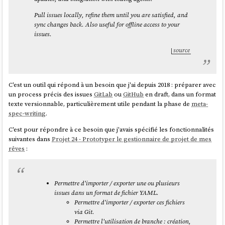
source
autoriser seulement des commandes de lecture sans risque.
#
JaiDécouvert
Prempti
et
agentsh
. Je me suis demandé si l'intégration
Pull issues locally, refine them until you are satisfied, and
de l'un de ces outils n'allait pas entrer en conflit avec
rtk
. En étudiant
sync changes back. Also useful for offline access to your
les issues sur la sécurité de
rtk
, j'ai découvert que :
rtk contourne le
issues.
cc-safety-net versus agentsh ?
système de permissions d'OpenCode
.
source
J'ai seulement survolé le sujet, mais j'ai l'impression que
agentsh
analyse et intercepte ce qui se passe directement au niveau du système
d'exploitation, du système de fichiers, réseau, et processus. Il n'agit pas
C'est un outil qui répond à un besoin que j'ai depuis 2018 : préparer avec
au niveau applicatif, il n'a pas besoin de comprendre ce que fait en
un process précis des issues
GitLab
ou
GitHub
en draft, dans un format
théorie la commande, il observe réellement son action sur l'OS.
texte versionnable, particulièrement utile pendant la phase de
meta-
spec-writing
.
Pour le moment je pense que
cc-safety-net
est une bonne première
étape de sécurité pour mes besoins. Mais
agentsh
a attiré ma curiosité,
C'est pour répondre à ce besoin que j'avais spécifié les fonctionnalités
peut-être que je le testerai prochainement.
suivantes dans
Projet 24 - Prototyper le gestionnaire de projet de mes
rêves
:
Remerciement
Merci à mon amie CC de m'avoir mise sur la piste des hooks 🤗.
Permettre d'importer / exporter une ou plusieurs
issues dans un format de fichier YAML.
Permettre d'importer / exporter ces fichiers
via Git.
Permettre l'utilisation de branche : création,