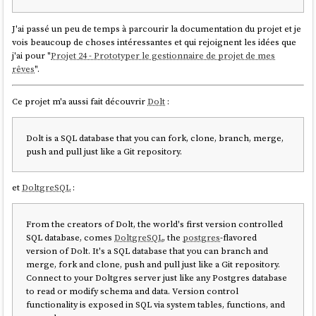
Both tools solve the same problem: reducing AI token costs from verbose CLI
J'ai passé un peu de temps à parcourir la documentation du projet et je
output. snip's bet is that
extensibility wins
. When anyone can write a filter in 5
vois beaucoup de choses intéressantes et qui rejoignent les idées que
minutes without touching Go or Rust, the filter ecosystem grows faster.
j'ai pour "
Projet 24 - Prototyper le gestionnaire de projet de mes
rêves
".
source
Ce projet m'a aussi fait découvrir
Dolt
:
Voici à quoi ressemble un filtre dans
rtk
:
https://github.com/rtk-
ai/rtk/blob/master/src/filters/jj.toml
.
Dolt is a SQL database that you can fork, clone, branch, merge,
push and pull just like a Git repository.
Et voici l'équivalent pour
snip
:
https://github.com/edouard-
claude/snip/blob/master/filters/jj.yaml
.
et
DoltgreSQL
:
Je trouve la possibilité d'ajouter de nouvelles commandes à
snip
simplement en créant un fichier
YAML
intéressante, mais pour le
moment je ne sais pas si j'en aurai besoin.
From the creators of Dolt, the world's first version controlled
SQL database, comes
DoltgreSQL
, the
postgres
-flavored
D'autre part,
rtk
est supporté par
Mise
:
https://mise-
version of Dolt. It's a SQL database that you can branch and
versions.jdx.dev/tools/rtk
.
merge, fork and clone, push and pull just like a Git repository.
Connect to your Doltgres server just like any Postgres database
Par conséquent, j'ai décidé de tester la configuration de
rtk
avec
to read or modify schema and data. Version control
OpenCode
. Voici le commit d'intégration à
sklein-devbox
:
functionality is exposed in SQL via system tables, functions, and
https://github.com/stephane-klein/sklein-devbox-