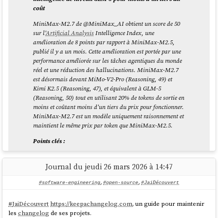
coût
MiniMax-M2.7 de @MiniMax_AI obtient un score de 50
sur l'
Artificial Analysis
Intelligence Index, une
amélioration de 8 points par rapport à MiniMax-M2.5,
publié il y a un mois. Cette amélioration est portée par une
performance améliorée sur les tâches agentiques du monde
réel et une réduction des hallucinations. MiniMax-M2.7
est désormais devant MiMo-V2-Pro (Reasoning, 49) et
Kimi K2.5 (Reasoning, 47), et équivalent à GLM-5
(Reasoning, 50) tout en utilisant 20% de tokens de sortie en
moins et coûtant moins d'un tiers du prix pour fonctionner.
MiniMax-M2.7 est un modèle uniquement raisonnement et
maintient le même prix par token que MiniMax-M2.5.
Points clés :
➤
Performance solide sur les tâches agentiques du
monde réel :
MiniMax-M2.7 atteint un Elo
GDPval-AA
Journal du jeudi 26 mars 2026 à 14:47
de 1494, une amélioration significative par rapport à
MiniMax-M2.5 (1203) et devant MiMo-V2-Pro
#software-engineering
,
#open-source
,
#JaiDécouvert
(Reasoning, 1426), GLM-5 (Reasoning, 1406) et Kimi K2.5
(Reasoning, 1283). Il reste derrière les modèles de pointe
#
JaiDécouvert
https://keepachangelog.com
, un guide pour maintenir
tels que GPT-5.4 (xhigh, 1667) et Claude Opus 4.6
les
changelog
de ses projets.