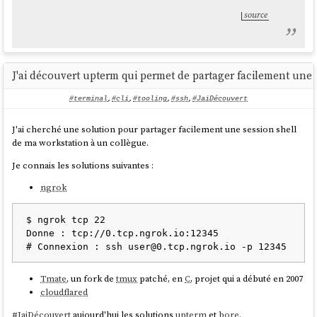
source
J'ai découvert upterm qui permet de partager facilement une 
#terminal
,
#cli
,
#tooling
,
#ssh
,
#JaiDécouvert
J'ai cherché une solution pour partager facilement une session shell
de ma workstation à un collègue.
Je connais les solutions suivantes :
ngrok
$ ngrok tcp 22

Donne : tcp://0.tcp.ngrok.io:12345

Tmate
, un fork de
tmux
patché, en
C
, projet qui a débuté en 2007
cloudflared
#
JaiDécouvert
aujourd'hui les solutions
upterm
et
bore
.