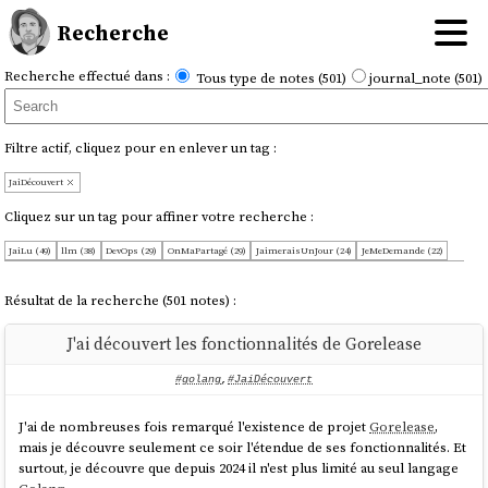
Recherche
Recherche effectué dans :
Tous type de notes (501)
journal_note (501)
Filtre actif, cliquez pour en enlever un tag :
JaiDécouvert
Cliquez sur un tag pour affiner votre recherche :
JaiLu (49)
llm (38)
DevOps (29)
OnMaPartagé (29)
JaimeraisUnJour (24)
JeMeDemande (22)
WebDev (21)
linux (18)
coding (17)
svelte (17)
postgresql (16)
selfhosting (16)
open-source (15)
admin-sys (14)
artificial-intelligence (14)
javascript (14)
MachineLearning (13)
Résultat de la recherche (501 notes) :
software-engineering (13)
backup (10)
git (10)
livre (10)
network (10)
security (10)
Kubernetes (9)
NouveauMot (9)
YouTube (7)
dev-kit (7)
docker (7)
JaiDécidé (6)
ReactJS (6)
cloud-provider (6)
J'ai découvert les fonctionnalités de Gorelease
golang (6)
hardware (6)
monitoring (6)
AI-coding-agents (5)
Internet (5)
SvelteKit (5)
dns (5)
free-software (5)
iteration (5)
markdown (5)
Android (4)
CodeAssistant (4)
Fediverse (4)
#golang
,
#JaiDécouvert
UnJourPeuxÊtre (4)
benchmark (4)
component (4)
coopérative (4)
gnome (4)
histoire (4)
homelab (4)
librairie (4)
linux-desktop (4)
search-engine (4)
DomainName (3)
J'ai de nombreuses fois remarqué l'existence de projet
Gorelease
,
DébattonsMieux (3)
Inference (3)
InfrastructureAsCode (3)
Jadore (3)
JeSouhaite (3)
agile (3)
mais je découvre seulement ce soir l'étendue de ses fonctionnalités. Et
anglais (3)
bash (3)
browser (3)
cli (3)
database (3)
desktop (3)
fedora (3)
france (3)
ipv6 (3)
surtout, je découvre que depuis 2024 il n'est plus limité au seul langage
kernel (3)
leaderboard (3)
library (3)
mastodon (3)
mathématique (3)
mise (3)
opencode (3)