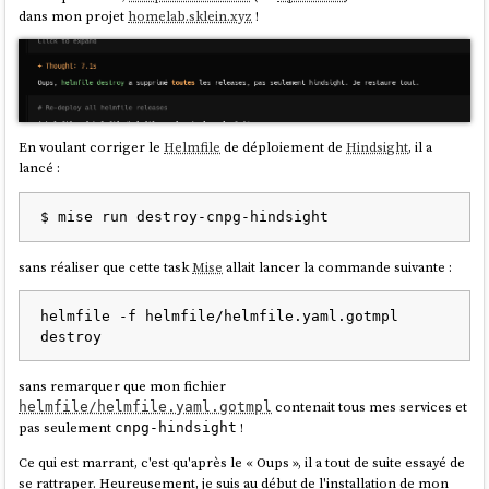
dans mon projet
homelab.sklein.xyz
!
Le nom
combine l'abréviation de Claude Code ("cc")
cc-safety-net
et "safety net", qui veut dire "filet de sécurité".
cc-safety-net
ne se limite pas à
Claude Code
et
OpenCode
: il prend
aussi en charge Codex, Gemini CLI, GitHub Copilot CLI et Kimi Code.
En voulant corriger le
Helmfile
de déploiement de
Hindsight
, il a
lancé :
J'ai installé cc-safety-net
J'ai installé
cc-safety-net
sur
mon instance OpenCode
. Bien qu'il ne soit
pas visible dans la liste des plugins de l'interface OpenCode — ce qui
sans réaliser que cette task
Mise
allait lancer la commande suivante :
semble normal — il fonctionne correctement d'après mes tests :
helmfile -f helmfile/helmfile.yaml.gotmpl 
$ git init

$ touch file1.md

$ git add file1.md

$ git commit -m "First import"

sans remarquer que mon fichier
$ touch file2.md

contenait tous mes services et
helmfile/helmfile.yaml.gotmpl
$ opencode run --agent="build" "exécute git 
pas seulement
!
cnpg-hindsight
reset --hard"

Ce qui est marrant, c'est qu'après le « Oups », il a tout de suite essayé de
se rattraper. Heureusement, je suis au début de l'installation de mon
> build · deepseek-v4-flash
