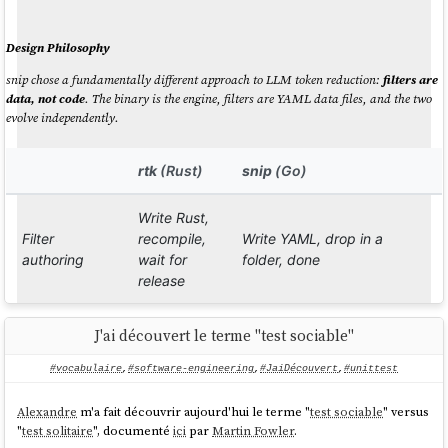
vers
GitHub
. J'ai utilisé ces commandes pour créer les issues du projet
sklein-devbox
:
https://github.com/stephane-klein/sklein-
Design Philosophy
devbox/issues
.
snip chose a fundamentally different approach to LLM token reduction:
filters are
En l'état, je ne suis pas satisfait de mon
expérience de développeur
data, not code
. The binary is the engine, filters are YAML data files, and the two
(DX)
. Il me semble que
la fonctionnalité SKILL.md de
gh-issue-sync
offre
evolve independently.
probablement une meilleure architecture que l'utilisation des
commandes
OpenCode
.
rtk
(Rust)
snip
(Go)
Ces prochains jours, je compte tester
gh-issue-sync
pour un éventuel
remplacement. À plus long terme, j'aimerais pousser plus loin le sujet
en testant
Beads
.
Write Rust,
Filter
recompile,
Write YAML, drop in a
authoring
wait for
folder, done
release
Compiled
Declarative YAML, engine
J'ai découvert le terme "test sociable"
Filter format
into the
and filters evolve
binary
independently
#vocabulaire
,
#software-engineering
,
#JaiDécouvert
,
#unittest
Alexandre
m'a fait découvrir aujourd'hui le terme "
test sociable
" versus
Fork the
Create a
file in
Custom
.yaml
"
test solitaire
", documenté
ici
par
Martin Fowler
.
repo, add
filters
~/.config/snip/filters/