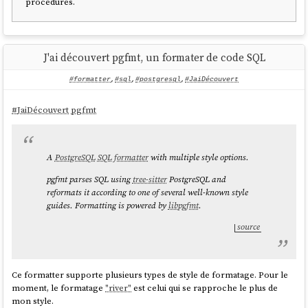
procedures.
chezmoi/commit/0fa4917ee2f31605f8d124223ec650961bf057b6
.
Voici comment j'ai initialisé le plugin
OpenCode
pour
rtk
:
$ rtk init -g --opencode

J'ai découvert pgfmt, un formater de code SQL
OpenCode plugin installed (global).

#formatter
,
#sql
,
#postgresql
,
#JaiDécouvert
  OpenCode: 
#
JaiDécouvert
pgfmt
/home/sklein/.config/opencode/plugins/rtk.ts

  Restart OpenCode. Test with: git status

A
PostgreSQL
SQL
formatter
with multiple style options.
--- Telemetry ---

pgfmt parses SQL using
tree-sitter
PostgreSQL and
RTK collects anonymous usage metrics once per 
reformats it according to one of several well-known style
day to improve filters.

guides. Formatting is powered by
libpgfmt
.
  What:    command names (not arguments), 
source
token savings, OS, version

  Why:     prioritize filter development for 
the most-used commands

Ce formatter supporte plusieurs types de style de formatage. Pour le
  Who:     RTK AI Labs, contact@rtk-ai.app

moment, le formatage
"river"
est celui qui se rapproche le plus de
  Rights:  disable anytime with `rtk telemetry 
mon style.
disable`,
