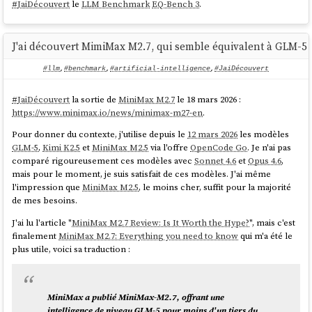
#
JaiDécouvert
le
LLM Benchmark
EQ-Bench 3
.
Multi-host failover
—
tries
-h host1,host2
each in order, first success wins
SSH tunnel
— connect through bastion hosts
J'ai découvert MimiMax M2.7, qui semble équivalent à GLM-5 p
without manual port-forwarding
Config profiles
— per-project
.rpg.toml
#llm
,
#benchmark
,
#artificial-intelligence
,
#JaiDécouvert
Shell backtick substitution
— dynamic prompts
via
git branch --show-current
PROMPT1='[
] %/
#
JaiDécouvert
la sortie de
MiniMax M2.7
le 18 mars 2026 :
# '
https://www.minimax.io/news/minimax-m27-en
.
Status bar
— connection info, transaction state,
timing
Pour donner du contexte, j'utilise depuis le
12 mars 2026
les modèles
Cross-platform
— single static binary: Linux,
GLM-5
,
Kimi K2.5
et
MiniMax M2.5
via l'offre
OpenCode Go
. Je n'ai pas
macOS, Windows (x86_64 + aarch64)
comparé rigoureusement ces modèles avec
Sonnet 4.6
et
Opus 4.6
,
mais pour le moment, je suis satisfait de ces modèles. J'ai même
source
l'impression que
MiniMax M2.5
, le moins cher, suffit pour la majorité
de mes besoins.
Pour le moment ceci n'est pas représentatif, car je viens de l'installer
et j'ai lancé uniquement des tests fictifs.
J'ai lu l'article "
MiniMax M2.7 Review: Is It Worth the Hype?
", mais c'est
finalement
MiniMax M2.7: Everything you need to know
qui m'a été le
Je compte publier une note de bilan d'ici quelques semaines pour
plus utile, voici sa traduction :
analyser si c'est vraiment impactant ou non.
MiniMax a publié MiniMax-M2.7, offrant une
intelligence de niveau GLM-5 pour moins d'un tiers du