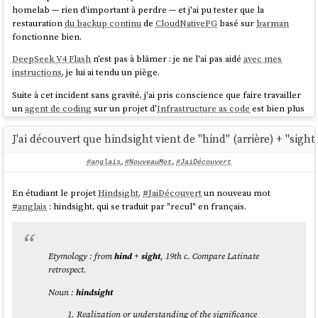
homelab — rien d'important à perdre — et j'ai pu tester que la
restauration
du backup continu
de
CloudNativePG
basé sur
barman
✗ git reset --hard failed

fonctionne bien.
Error: BLOCKED by CC Safety Net

DeepSeek V4 Flash
n'est pas à blâmer : je ne l'ai pas aidé
avec mes
Reason: git reset --hard destroys all 
instructions
, je lui ai tendu un piège.
uncommitted changes permanently. Use 'git 
stash' first.

Suite à cet incident sans gravité, j'ai pris conscience que faire travailler
un
agent de coding
sur un projet d'
Infrastructure as code
est bien plus
Command: git reset --hard

risqué que sur un projet de développement cloisonné, sans accès à la
production.
J'ai découvert que hindsight vient de "hind" (arrière) + "sight
If this operation is truly needed, ask the 
J'ai commencé par ajouter
ces quelques lignes dans mon fichier
user for explicit permission and have them run 
#anglais
,
#NouveauMot
,
#JaiDécouvert
:
AGENTS.md
the command manually.

En étudiant le projet
Hindsight
,
#
JaiDécouvert
un nouveau mot
La commande `git reset --hard` est bloquée par 
## Safety Rules

#
anglais
: hindsight, qui se traduit par "recul" en français.
le CC Safety Net car elle détruit 
irréversiblement les changements non commités.

- **Never run any `destroy-*` script or 
`helmfile destroy` command without explicit 
**Alternatives :**

Etymology : from
hind
+‎
sight
, 19th c. Compare Latinate
user confirmation** in the same conversation 
- `git stash` pour sauvegarder les changements 
retrospect.
turn. Always ask first.

avant de reset

- If you must run `helmfile destroy`, always 
Noun :
hindsight
- Exécute la commande toi-même manuellement si 
use `--selector name=<release>` to target only 
tu confirms vouloir tout perdre

one release.

Realization or understanding of the significance