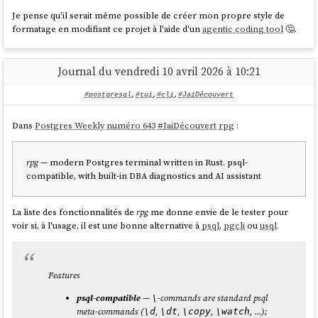
           request erasure with `rtk telemetry 
Je pense qu'il serait même possible de créer mon propre style de
forget`

formatage en modifiant ce projet à l'aide d'un
agentic coding tool
🤔.
  Details: https://github.com/rtk-
ai/rtk/blob/main/docs/TELEMETRY.md

Journal du vendredi 10 avril 2026 à 10:21
Enable anonymous telemetry? [y/N] y

  Telemetry enabled. Disable anytime: rtk 
#postgresql
,
#tui
,
#cli
,
#JaiDécouvert
Dans
Postgres Weekly
numéro 643
#
JaiDécouvert
rpg
:
Et voici un exemple d'utilisation :
rpg
— modern Postgres terminal written in Rust. psql-
$ opencode run "Quels sont les derniers 
compatible, with built-in DBA diagnostics and AI assistant
changements de ce projet ?"

> build · minimax-m2.5

La liste des fonctionnalités de
rpg
me donne envie de le tester pour
voir si, à l'usage, il est une bonne alternative à
psql
,
pgcli
ou
usql
.
$ rtk git log --oneline -10

0fffe04 Remove mode -x 
dot_config/tmux/scripts/executable_current-
Features
path.sh

832f03b Add peeble/ to Chezignore  #   <m-r>      
psql-compatible
—
-commands are standard psql
\
Reset Message

meta-commands (
,
,
,
, ...);
\d
\dt
\copy
\watch
0fa4917 Setup rtk to reduces OpenCode LLM 