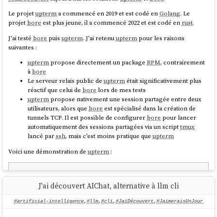
Le projet
upterm
a commencé en 2019 et est codé en
Golang
. Le
projet
bore
est plus jeune, il a commencé 2022 et est codé en
rust
.
J'ai testé
bore
puis
upterm
. J'ai retenu
upterm
pour les raisons
suivantes :
upterm
propose directement un package
RPM
, contrairement
à
bore
Le serveur relais public de
upterm
était significativement plus
réactif que celui de
bore
lors de mes tests
upterm
propose nativement une session partagée entre deux
utilisateurs, alors que
bore
est spécialisé dans la création de
tunnels TCP. Il est possible de configurer
bore
pour lancer
automatiquement des sessions partagées via un script
tmux
lancé par
ssh
, mais c'est moins pratique que
upterm
Voici une démonstration de
upterm
:
$ 
sudo
 dnf install -y 
https://github.com/owenthereal/upterm/releases
J'ai découvert AIChat, alternative à llm cli
#artificial-intelligence
,
#llm
,
#cli
,
#JaiDécouvert
,
#JaimeraisUnJour
Je peux ensuite autoriser la clé publique
ssh
de l'utilisateur invité :