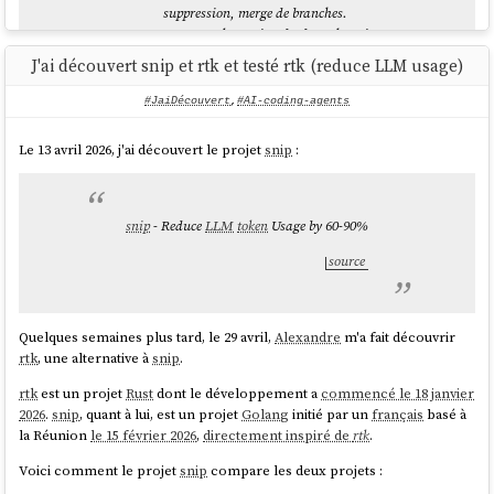
suppression, merge de branches.
Permettre la gestion des branches via
l'interface web.
J'ai découvert snip et rtk et testé rtk (reduce LLM usage)
Visualisation web des diff entre deux
branches.
#JaiDécouvert
,
#AI-coding-agents
Permettre de commit ou créer des snapshots
d'une branche.
Le 13 avril 2026, j'ai découvert le projet
snip
:
source
snip
- Reduce
LLM
token
Usage by 60-90%
Je trouve curieux de voir émerger des projets comme
Beads
en
source
octobre 2025 ou
gh-issue-sync
en décembre 2025, portés par la
mouvance
Specs Driven Development
des
agents IA
, alors que
j'explore ce formalisme depuis environ 2010. Ce qui m'intrigue surtout :
pourquoi les développeurs s'intéressent à la spécification maintenant,
Quelques semaines plus tard, le 29 avril,
Alexandre
m'a fait découvrir
et pas avant ? J'ai commencé à rédiger des choses à ce sujet, que je
rtk
, une alternative à
snip
.
souhaite publier.
rtk
est un projet
Rust
dont le développement a
commencé le 18 janvier
2026
.
snip
, quant à lui, est un projet
Golang
initié par un
français
basé à
Le 15 mars dernier, j'ai créé
des commandes OpenCode
issue-
la Réunion
le 15 février 2026
,
directement inspiré de
rtk
.
,
,
,
create.md
issue-pull.md
issue-push.md
issue-
dont l'objectif était plus ou moins identique à
gh-issue-
Voici comment le projet
snip
compare les deux projets :
update.md
sync
: rédiger une issue dans un fichier local, la raffiner, puis l'envoyer