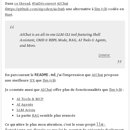
Dans
ce thread
,
#
JaiDécouvert
AIChat
(
https://github.com/sigoden/aichat
), une alternative à
llm (cli)
codée en
$ upterm host --authorized-keys 
Rust
.
ou directement via son username GitHub :
AIChat is an all-in-one LLM CLI tool featuring Shell
Assistant, CMD & REPL Mode, RAG, AI Tools & Agents,
and More.
source
Pour donner accès à une session terminal :
$ upterm host

En parcourant le
, j'ai l'impression que
AIChat
propose
The authenticity of host 'uptermd.upterm.dev 
README.md
une meilleure
UX
que
llm (cli)
.
(2a09:8280:1::3:4b89)' can't be established.

ED25519 key fingerprint is 
Je constate aussi que
AIChat
offre plus de fonctionnalités que
llm (cli)
:
SHA256:9ajV8JqMe6jJE/s3TYjb/9xw7T0pfJ2+gADiBIJ
WDPE.

AI Tools & MCP
Are you sure you want to continue connecting 
AI Agents
(yes/no/[fingerprint])? yes

LLM Arena
╭─ Session: LiZaF6eKfCTxNeFSEt7B ─╮

La partie
RAG
semble plus avancée
┌──────────────────┬──────────────────────────
Ce qui attire le plus mon attention, c'est le sous-projet
───────────────────┐

llm-
qui, d'après ce que j'ai lu, permet de créer très facilement
│ Command:         │ /usr/bin/zsh                                
functions