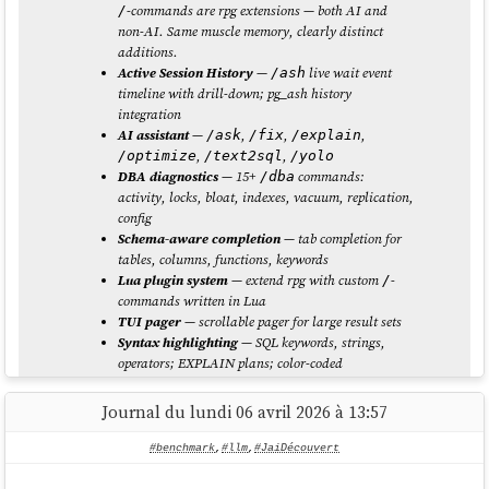
-commands are rpg extensions — both AI and
/
token consumption

non-AI. Same muscle memory, clearly distinct
983b77d s6-overlay migration to Pebble (#25)

additions.
1f7cbcd Start Mise eval before atuin to fix a 
Active Session History
—
live wait event
/ash
bug

timeline with drill-down; pg_ash history
c8e6194 Remove gopass and GPG agent management 
integration
since both services start automatically on 
AI assistant
—
,
,
,
/ask
/fix
/explain
first use

,
,
/optimize
/text2sql
/yolo
71e64e1 Enable Mise environment activation so 
DBA diagnostics
— 15+
commands:
/dba
Neovim can access Mise-managed tools

activity, locks, bloat, indexes, vacuum, replication,
679f53f Purge empty mise installs/ dirs to 
config
force reinstall of incomplete tools

Schema-aware completion
— tab completion for
4c32db8 Extract init process into standalone 
tables, columns, functions, keywords
script

Lua plugin system
— extend rpg with custom
-
/
8258ab9 Add infomation messages in init 
commands written in Lua
scripts

TUI pager
— scrollable pager for large result sets
Syntax highlighting
— SQL keywords, strings,
...

operators; EXPLAIN plans; color-coded
errors/warnings
Markdown output
—
\pset format
Journal du lundi 06 avril 2026 à 13:57
Je constate que la commande
est correctement utilisée
rtk git log
for docs-ready table output
markdown
par
OpenCode
.
Named queries
— save and recall frequent queries
#benchmark
,
#llm
,
#JaiDécouvert
Session persistence
— history and settings
Voici ce que m'affiche la commande
:
rtk gain
preserved across sessions