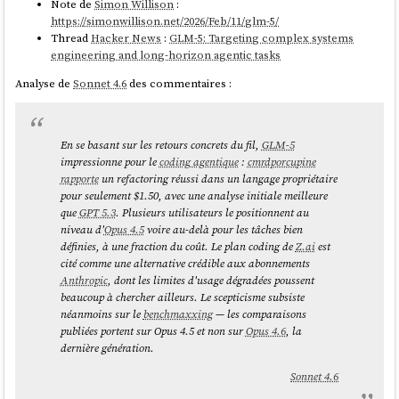
Note de
Simon Willison
:
Model
Input
ed
d
t
https://simonwillison.net/2026/Feb/11/glm-5/
Read
Write
Thread
Hacker News
:
GLM-5: Targeting complex systems
engineering and long-horizon agentic tasks
MiniMax
$0.30
$1.20
$0.06
$0.375
Analyse de
Sonnet 4.6
des commentaires :
M2.5
GLM 5
$1.00
$3.20
$0.20
-
En se basant sur les retours concrets du fil,
GLM-5
impressionne pour le
coding agentique
:
cmrdporcupine
Kimi K2.5
$0.60
$3.00
$0.10
-
rapporte
un refactoring réussi dans un langage propriétaire
pour seulement $1.50, avec une analyse initiale meilleure
Sonnet 4.6
$3.00
$15.00
$0.30
$3.75
que
GPT 5.3
. Plusieurs utilisateurs le positionnent au
niveau d'
Opus 4.5
voire au-delà pour les tâches bien
définies, à une fraction du coût. Le plan coding de
Z.ai
est
Ensuite, j'ajuste ces prix avec les réductions offertes :
cité comme une alternative crédible aux abonnements
Anthropic
, dont les limites d'usage dégradées poussent
par le plan Claude Max à $100 / mois, soit
une réduction
de 92,56
beaucoup à chercher ailleurs. Le scepticisme subsiste
% (
)
(1345 - 100) / 1345 × 100 = 92,56 %
néanmoins sur le
benchmaxxing
— les comparaisons
par
OpenCode Go
, soit une réduction de 83,33 % (
(60 - 10)
publiées portent sur Opus 4.5 et non sur
Opus 4.6
, la
)
/ 60 × 100 = 83,33 %
dernière génération.
Cela donne :
Sonnet 4.6