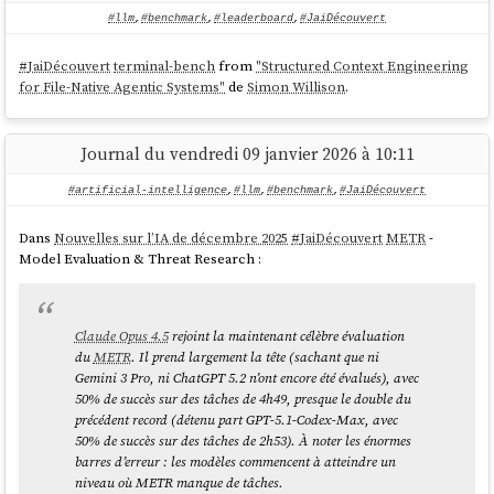
#llm
,
#benchmark
,
#leaderboard
,
#JaiDécouvert
#
JaiDécouvert
terminal-bench
from
"Structured Context Engineering
for File-Native Agentic Systems"
de
Simon Willison
.
Journal du vendredi 09 janvier 2026 à 10:11
#artificial-intelligence
,
#llm
,
#benchmark
,
#JaiDécouvert
Dans
Nouvelles sur l’IA de décembre 2025
#
JaiDécouvert
METR
-
Model Evaluation & Threat Research :
Je constate
que
GLM-5
est meilleur que
Devstral 2 (Mistral)
qui a un
score de
.
61.3%
Claude Opus 4.5
rejoint la maintenant célèbre évaluation
du
METR
. Il prend largement la tête (sachant que ni
Gemini 3 Pro, ni ChatGPT 5.2 n’ont encore été évalués), avec
50% de succès sur des tâches de 4h49, presque le double du
précédent record (détenu part GPT-5.1-Codex-Max, avec
50% de succès sur des tâches de 2h53). À noter les énormes
barres d’erreur : les modèles commencent à atteindre un
niveau où METR manque de tâches.