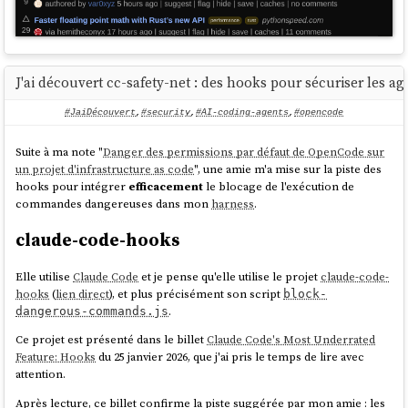
J'ai découvert cc-safety-net : des hooks pour sécuriser les ag
#JaiDécouvert
,
#security
,
#AI-coding-agents
,
#opencode
Suite à ma note "
Danger des permissions par défaut de OpenCode sur
un projet d'infrastructure as code
", une amie m'a mise sur la piste des
hooks pour intégrer
efficacement
le blocage de l'exécution de
commandes dangereuses dans mon
harness
.
claude-code-hooks
Elle utilise
Claude Code
et je pense qu'elle utilise le projet
claude-code-
hooks
(
lien direct
), et plus précisément son script
block-
.
dangerous-commands.js
Ce projet est présenté dans le billet
Claude Code's Most Underrated
Feature: Hooks
du 25 janvier 2026, que j'ai pris le temps de lire avec
attention.
Après lecture, ce billet confirme la piste suggérée par mon amie : les