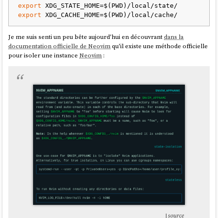
export
export
upterm
maintient une liste de sessions ouvertes, consultable avec :
Je me suis senti un peu bête aujourd'hui en découvrant
dans la
documentation officielle de Neovim
qu'il existe une méthode officielle
$ upterm session list

pour isoler une instance
Neovim
:
📡 Active Sessions (1)

═══════════════════════

┌───┬──────────────────────┬──────────────┬───
──────────────────────────┐

│   │      SESSION ID      │   COMMAND    │            
HOST             │

├───┼──────────────────────┼──────────────┼───
──────────────────────────┤

│ * │ DumRFGF6AuinQjzwBf0E │ /usr/bin/zsh │ 
ssh://uptermd.upterm.dev:22 │

└───┴──────────────────────┴──────────────┴───
──────────────────────────┘

💡 Tips:

  • Use 'upterm session current' to see 
details

  • Use 'upterm session info <SESSION_ID>' for 
source