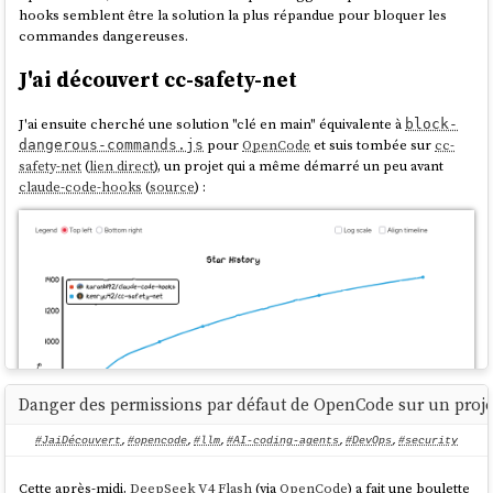
hooks semblent être la solution la plus répandue pour bloquer les
commandes dangereuses.
J'ai découvert cc-safety-net
J'ai ensuite cherché une solution "clé en main" équivalente à
block-
pour
OpenCode
et suis tombée sur
cc-
dangerous-commands.js
safety-net
(
lien direct
), un projet qui a même démarré un peu avant
claude-code-hooks
(
source
) :
Danger des permissions par défaut de OpenCode sur un projet
#JaiDécouvert
,
#opencode
,
#llm
,
#AI-coding-agents
,
#DevOps
,
#security
Cette après-midi,
DeepSeek V4 Flash
(via
OpenCode
) a fait une boulette