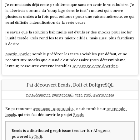
Rust code
Je connaissais déjà cette problématique sans en avoir le vocabulaire. Je
la décrivais comme du "couplage dans le test" : un test qui couvre
plusieurs unités à la fois peut échouer pour une raison indirecte, ce qui
2 OS
Goroutines (lightweight, no
Concurrency
rend difficile l'identification de la vraie cause.
threads
thread pool)
Je savais que la solution habituelle est d'utiliser des
mocks
pour isoler
Requires
l'unité testée. Cela rend les tests mieux ciblés, mais aussi plus fastidieux
Pure Go driver, static
à écrire.
SQLite
CGO + C
binary, no dependencies
compiler
Martin Fowler
semble préférer les tests sociables par défaut, et ne
recourt aux mocks que quand c'est nécessaire (non-déterminisme,
Per-target
lenteur, ressource externe instable).
Je partage cette doctrine
.
Cross-
GOOS=linux GOARCH=arm64
C
compilation
go build
toolchain
J'ai découvert Beads, Dolt et DoltgreSQL
19 composable actions
#JaiDécouvert
,
#postgresql
,
#git
,
#sql
,
#versioning
Pipeline
Built-in
(keep, remove, regex,
actions
strategies
JSON, state machine...)
En parcourant
, je suis tombé sur
opencode-
awesome-opencode
beads
, qui m'a fait découvrir le projet
Beads
:
Rust
Contributing
knowledge
YAML knowledge sufficient
Beads is a distributed graph issue tracker for AI agents,
required
powered by
Dolt
.