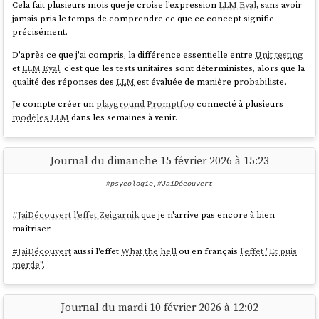
Sisyphus
(
/
/
claude-opus-4-6
kimi-k2.5
Cela fait plusieurs mois que je croise l'expression
LLM Eval
, sans avoir
hypothèses suivantes :
) is your main orchestrator. He plans,
glm-5
jamais pris le temps de comprendre ce que ce concept signifie
delegates to specialists, and drives tasks to
précisément.
Si je considère arbitrairement que
GLM-5
est équivalent à
completion with aggressive parallel execution. He
Sonnet 4.6
, alors l'offre
OpenCode Go
est légèrement moins
D'après ce que j'ai compris, la différence essentielle entre
Unit testing
does not stop halfway.
cher que l'offre Claude Max
et
LLM Eval
, c'est que les tests unitaires sont déterministes, alors que la
Hephaestus
(
) is your
gpt-5.3-codex
Si je considère arbitrairement que
Kimi K2.5
est équivalent à
qualité des réponses des
LLM
est évaluée de manière probabiliste.
autonomous deep worker. Give him a goal, not a
Sonnet 4.6
, alors l'offre
OpenCode Go
est deux fois moins cher
recipe. He explores the codebase, researches
que l'offre Claude Max
Je compte créer un
playground
Promptfoo
connecté à plusieurs
patterns, and executes end-to-end without hand-
modèles LLM
dans les semaines à venir.
holding.
The Legitimate Craftsman.
#
JaiDécidé
de tester l'offre
OpenCode Go
sur un projet d'outil
Prometheus
(
/
claude-opus-4-6
kimi-
d'archivage à froid de conversations
Mattermost
en
Golang
que je
/
) is your strategic planner.
k2.5
glm-5
Journal du dimanche 15 février 2026 à 15:23
coderai from scratch. Je compte réaliser deux versions de ce projet
Interview mode: it questions, identifies scope, and
en parallèle : une version avec
Sonnet 4.6
et l'autre avec les modèles
builds a detailed plan before a single line of code is
#psycologie
,
#JaiDécouvert
de
OpenCode Go
.
touched.
source
#
JaiDécouvert
l'effet Zeigarnik
que je n'arrive pas encore à bien
maîtriser.
#
JaiDécouvert
aussi l'effet
What the hell
ou en français
l'effet "Et puis
J'observe que
GLM-5
est plutôt bien placé dans les
leaderboard
SWE-
merde"
.
bench
:
Journal du mardi 10 février 2026 à 12:02