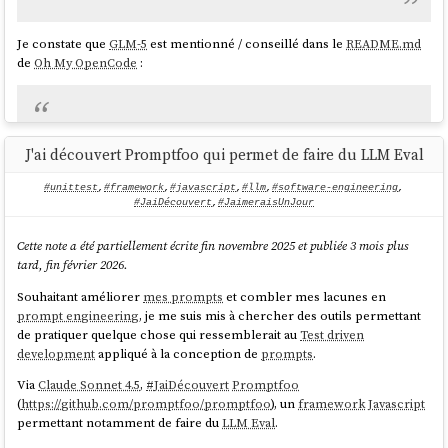
Cach
Cach
Outp
Model
Input
ed
ed
Je constate que
GLM-5
est mentionné / conseillé dans le
README.md
ut
Read
Write
de
Oh My OpenCode
:
MiniMax M2.5
(avec offre
$0.05
$0.20
$0.01
$0.06
Even only with following subscriptions, ultrawork will
Go)
work well (this project is not affiliated, this is just personal
J'ai découvert Promptfoo qui permet de faire du LLM Eval
recommendation):
#unittest
,
#framework
,
#javascript
,
#llm
,
#software-engineering
,
GLM 5 (avec
$0.16
$0.53
$0.03
-
ChatGPT Subscription ($20)
#JaiDécouvert
,
#JaimeraisUnJour
offre Go)
Kimi Code Subscription ($0.99) (*only this month)
GLM Coding Plan ($10)
Cette note a été partiellement écrite fin novembre 2025 et publiée 3 mois plus
Kimi K2.5
If you are eligible for pay-per-token, using kimi and
tard, fin février 2026.
gemini models won't cost you that much.
(avec offre
$0.10
$0.50
$0.01
-
Souhaitant améliorer
mes prompts
et combler mes lacunes en
Go)
source
prompt engineering
, je me suis mis à chercher des outils permettant
de pratiquer quelque chose qui ressemblerait au
Test driven
Sonnet 4.6
development
appliqué à la conception de
prompts
.
(avec offre
$0.22
$1.11
$0.02
$0.27
et
Via
Claude Sonnet 4.5
,
#
JaiDécouvert
Promptfoo
Max)
(
https://github.com/promptfoo/promptfoo
), un
framework
Javascript
permettant notamment de faire du
LLM Eval
.
Sur la base du
leaderboard
SWE-bench Verified
, je vais partir des