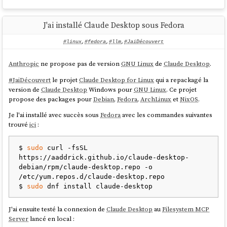
uniquement.
like MiniMax M2.5 allow for more requests, while higher-
Modalité :
Entrée et sortie de texte uniquement (pas
cost models like GLM-5 allow for fewer.
de multimodalité).
J'ai installé Claude Desktop sous Fedora
Licence :
MiniMax n'a pas annoncé si MiniMax-
The table below provides an estimated request count based on
M2.7 sera en open weights. MiniMax-M2.5 est
typical Go usage patterns:
#linux
,
#fedora
,
#llm
,
#JaiDécouvert
disponible sous licence MIT.
Anthropic
ne propose pas de version
GNU Linux
de
Claude Desktop
.
source
GLM-
Kimi
MiniMa
5
K2.5
x M2.5
#
JaiDécouvert
le projet
Claude Desktop for Linux
qui a repackagé la
version de
Claude Desktop
Windows pour
GNU Linux
. Ce projet
propose des packages pour
Debian
,
Fedora
,
ArchLinux
et
NixOS
.
MiniMax M2.7
a été intégré dans l'offre
OpenCode Go
, par conséquent,
requests
je vais tester ce modèle dans mes projets
OpenCode
.
per 5
1,150
1,850
20,000
Je l'ai installé avec succès sous
Fedora
avec les commandes suivantes
hour
trouvé
ici
:
requests
$ 
sudo
 curl -fsSL 
per
2,880
4,630
50,000
https://aaddrick.github.io/claude-desktop-
debian/rpm/claude-desktop.repo -o 
week
/etc/yum.repos.d/claude-desktop.repo

$ 
sudo
requests
per
5,750
9,250
100,000
J'ai ensuite testé la connexion de
Claude Desktop
au
Filesystem MCP
month
Server
lancé en local :