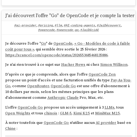
(Adaptive Reasoning, max effort, 1606).
Réduction des hallucinations :
MiniMax-M2.7
J'ai découvert l'offre "Go" de OpenCode et je compte la tester
obtient un score de +1 sur l'AA-Omniscience Index,
contre -40 pour MiniMax-M2.5. Cela le place en
#ai-provider
,
#pricing
,
#llm
,
#AI-coding-agents
,
#JaiDécouvert
,
compétition avec GPT-5.2 (xhigh, -1) et GLM-5
#opencode
,
#opencode-go
,
#JaiDécidé
(Reasoning, +2), et bien devant Kimi K2.5
(Reasoning, -8). L'amélioration par rapport à M2.5
Je découvre l'offre "
Go
" de
OpenCode
,
« Go - Modèles de code à faible
est entièrement due à la réduction des
coût pour tous »
, qui semble être sortie le 25 février 2026 :
hallucinations, ce qui signifie que le modèle est plus
https://xcancel.com/opencode/status/2026553685468135886
.
susceptible de s'abstenir de répondre lorsqu'il ne
connaît pas la réponse, plutôt que de deviner. M2.7
Je n'ai rien trouvé à ce sujet sur
Hacker News
ni chez
Simon Willison
.
atteint un taux d'hallucination de 34%, inférieur à
D'après ce que je comprends, alors que l'offre
OpenCode Zen
Claude Sonnet 4.6 (Adaptive Reasoning, max
propose un point d'accès et une facturation unifiés du type
Pay-As-You-
effort, 46%) et Gemini 3.1 Pro Preview (50%).
Go
, comme
OpenRouter
,
OpenCode Go
est une offre d'abonnement à
Gains sur la plupart des évaluations par rapport
10 dollars par mois, selon les mêmes principes que les plans
à MiniMax-M2.5 :
En dehors des améliorations du
d'abonnement comme
Anthropic
Claude
Pro, Max, etc.
GDPval-AA et de l'AA-Omniscience notées ci-
dessus, MiniMax-M2.7 progresse en HLE (+9 p.p.),
L'offre
OpenCode Go
propose un accès uniquement à 3
LLMs
, tous
TerminalBench Hard (+5 p.p.), SciCode (+4 p.p.),
Open Weights
et tous
chinois
:
GLM-5
,
Kimi K2.5
et
MiniMax M2.5
.
IFBench (+4 p.p.), GPQA (+3 p.p.) et LCR (+3 p.p.).
Nous avons constaté une régression notable en τ²-
À noter toutefois que
OpenCode Go
n'utilise aucun
AI provider
basé en
Bench (-11 p.p.).>
Chine
:
Utilisation accrue de tokens :
MiniMax-M2.7 a