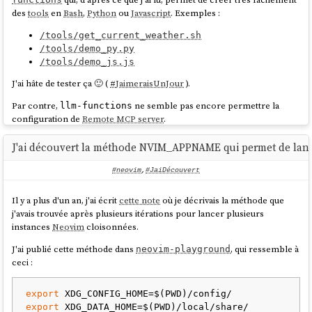
des
tools
en
Bash
,
Python
ou
Javascript
. Exemples :
│

│ Force Command:   │ n/a                                         
/tools/get_current_weather.sh
│

/tools/demo_py.py
│ Host:            │ 
/tools/demo_js.js
ssh://uptermd.upterm.dev:22                 │

│ Authorized Keys: │ n/a                                         
J'ai hâte de tester ça 🙂 (
#
JaimeraisUnJour
).
│

Par contre,
ne semble pas encore permettre la
│                  │                                             
llm-functions
configuration de
Remote MCP server
.
│

│ ➤ SSH Command:   │ ssh 
Je suis aussi intéressé par cette issue :
TUI for managing,
LiZaF6eKfCTxNeFSEt7B@uptermd.upterm.dev │

J'ai découvert la méthode NVIM_APPNAME qui permet de lanc
.
searching, and switching between chat sessions
└──────────────────┴──────────────────────────
───────────────────┘

#neovim
,
#JaiDécouvert
Un point qui m'inquiète un peu : le projet semble
peu actif ces derniers
mois
.
╰─ Run 'upterm session current' to display 
Il y a plus d'un an, j'ai écrit
cette note
où je décrivais la méthode que
this again ─╯

j'avais trouvée après plusieurs itérations pour lancer plusieurs
instances
Neovim
cloisonnées.
🤝 Accept connections? [y/n] (or <ctrl-c> to 
J'ai publié cette méthode dans
, qui ressemble à
neovim-playground
force exit)

ceci :
export
L'utilisateur invité accède à ce terminal simplement avec :
export