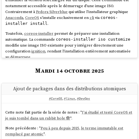
notamment accessible après le démarrage d'une image ISO.
Contrairement à
Fedora Silverblue
qui utilise l'installateur graphique
Anaconda
,
CoreOS
s'installe exclusivement en
cli
via
coreos-
.
installer install
Toutefois,
coreos-installer
permet de préparer une installation
automatique. La commande
coreos-installer iso customize
modifie une image ISO existante pour y intégrer directement une
configuration
ignition
, rendant l'installation entièrement automatisée
au démarrage.
Voici un exemple dans mon
playground
:
atomic-os-
Mardi 14 octobre 2025
.
playground/create-coreos-custom-iso.sh
permet aussi d'effectuer une configuration
coreos-installer pxe
Ajout de packages dans des distributions atomiques
automatique par réseau, via
PXE
, mais je ne l'ai pas testé.
Graphe de migration de versions
#CoreOS
,
#linux
,
#DevOps
Cette note fait partie de la série de notes : "
J'ai étudié et testé CoreOS et
Lors de mes tests d'upgrade de
CoreOS
à partir
d'une ancienne release
je suis tombé dans un rabbit hole 🙈
".
(environ n-10), j'ai constaté que la transition vers la dernière version ne
se faisait pas directement mais nécessitait le passage par des versions
Note précédente : "
Peu à peu depuis 2015, le terme immutable est
intermédiaires.
remplacé par atomic
".