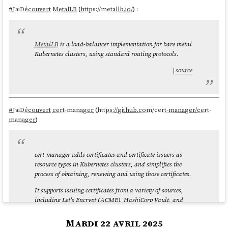
       64GB      8GB           
#
JaiDécouvert
MetalLB
(
https://metallb.io/
) :
128GB

      128GB     11GB           
256GB

      256GB     16GB           
MetalLB
is a load-balancer implementation for bare metal
512GB

Kubernetes clusters, using standard routing protocols.
      512GB     23GB             
1TB

source
        1TB     32GB             
2TB

        2TB     46GB             
4TB

#
JaiDécouvert
cert-manager
(
https://github.com/cert-manager/cert-
        4TB     64GB             
manager
)
8TB

        8TB     91GB            
cert-manager adds certificates and certificate issuers as
resource types in Kubernetes clusters, and simplifies the
source
process of obtaining, renewing and using those certificates.
It supports issuing certificates from a variety of sources,
including Let's Encrypt (ACME), HashiCorp Vault, and
#
JaiDécouvert
aussi que depuis le kernel
, les fichiers de
swap
sont
2.6
Venafi TPP / TLS Protect Cloud, as well as local in-cluster
aussi rapides que les partitions de
swap
:
issuance.
Mardi 22 avril 2025