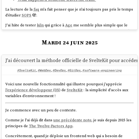
La lecture de la
faq
m'a fait penser que je n'ai toujours pas pris le temps
d'étudier
SOPS
🫣.
J'ai hâte de tester
kiln
qui grâce à
Age
me semble plus simple que le
workflow basé sur
pass
, que j'ai utilisé professionnellement de 2019 à
2023.
Mardi 24 juin 2025
J'ai découvert la méthode officielle de SvelteKit pour accéde
#SvelteKit
,
#WebDev
,
#DevOps
,
#GitOps
,
#software-engineering
Voici une nouvelle fonctionnalité qui illustre pourquoi j'apprécie
Une fois le serveur démarré, je peux voir que la version
l'expérience développeur (DX)
de
SvelteKit
: la simplicité d'accès aux
est toujours utilisée, mais avec en plus un
layer
qui
42.20250901.3.0
variables d'environnement !
contient le package
neovim
:
Je commence avec un peu de contexte.
[stephane@stephane-coreos ~]$ rpm-ostree 
status

Comme je l'ai déjà dit dans
une précédente note
, je suis depuis 2015 les
rpm-ostree status

principes de
The Twelve-Factors App
.
State: idle

AutomaticUpdatesDriver: Zincati

Concrètement, quand je déploie un frontend web qui a besoin de