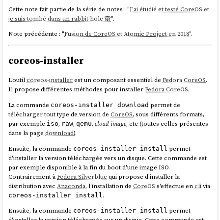
Malgré cette limitation, depuis
la version 42
,
Fedora CoreOS
utilise le
Cette note fait partie de la série de notes : "
J'ai étudié et testé CoreOS et
support OCI de OSTree
pour télécharger les mises à jour système. Ce
je suis tombé dans un rabbit hole 🙈
".
changement constitue la première itération vers la migration de
Note précédente : "
Fusion de CoreOS et Atomic Project en 2018
".
CoreOS
vers
bootc
.
Le format
OCI
semble privilégié à
libostree
comme format d'échange
coreos-installer
car son écosystème est plus populaire : utilisation par
Docker
,
Kubernetes
,
podman
, disponibilité sur Docker Hub, et maîtrise
généralisée du format
.
Dockerfile
L'outil
coreos-installer
est un composant essentiel de
Fedora CoreOS
.
Il propose différentes méthodes pour installer
Fedora CoreOS
.
Depuis
la version 4.0.0
,
podman
supporte le format de compression
, basé sur les
zstd skippable frames
. Ce format
zstd:chunked
La commande
permet de
coreos-installer download
permet une déduplication plus fine en découpant les layers en chunks,
télécharger tout type de version de
CoreOS
, sous différents formats,
améliorant ainsi l'efficacité des téléchargements différentiels, bien que
par exemple
,
,
,
cloud image
, etc (toutes celles présentes
iso
raw
qemu
restant inférieur à des capacités de
libostree
. À noter que seul le
dans la page
download
).
registry
quay
supporte actuellement ce format —
Docker Hub
ne le
Ensuite, la commande
permet
coreos-installer install
prend pas encore en charge.
d'installer la version téléchargée vers un disque. Cette commande est
En explorant ce sujet de déduplication (qui permet de réduire la taille
par exemple disponible à la fin du boot d'une image ISO.
des données à télécharger lors des mises à jour),
#
JaiDécouvert
bsdiff
,
Contrairement à
Fedora Silverblue
qui propose d'installer la
bspatch
,
Rolling hash
(
je l'avais déjà croisé
).
distribution avec
Anaconda
, l'installation de
CoreOS
s'effectue en
cli
via
.
coreos-installer install
Note suivante : "
Convergence vers Bootc
".
Ensuite, la commande
permet
coreos-installer install
d'installer la version téléchargée sur un disque. Cette commande est