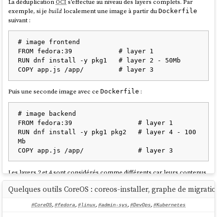
La déduplication
OCI
s'effectue au niveau des layers complets. Par
exemple, si je
build
localement une image à partir du
Dockerfile
suivant :
# image frontend

FROM fedora:39            # layer 1

RUN dnf install -y pkg1   # layer 2 - 50Mb

Puis une seconde image avec ce
:
Dockerfile
# image backend

FROM fedora:39                 # layer 1

RUN dnf install -y pkg1 pkg2   # layer 4 - 100 
Mb

Les layers 2 et 4 sont considérés comme différents car leurs contenus
diffèrent (commandes
RUN
différentes). Les fichiers du package
pkg1
Quelques outils CoreOS : coreos-installer, graphe de migratio
sont donc stockés deux fois. La taille totale sur disque et lors du
transfert est de 150 MB (au lieu de 100 MB avec une déduplication au
#CoreOS
,
#fedora
,
#linux
,
#admin-sys
,
#DevOps
,
#Kubernetes
niveau fichier).