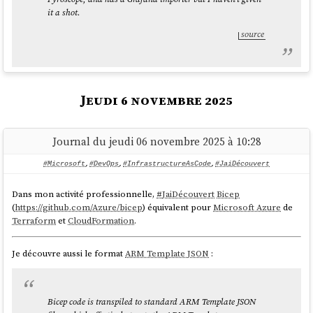
it a shot.
source
Ensuite, j'ai remarqué que
l'agent
de
OpenCode
avait par défaut
plan
un accès trop large au tool
pour un projet d'
Infrastructure as
bash
code
, je me suis lancé dans le renforcement des permissions :
Jeudi 6 novembre 2025
{

  "$schema": 
"https://opencode.ai/config.json",

  "agent": {

Journal du jeudi 06 novembre 2025 à 10:28
    "plan": {

      "permission": {

#Microsoft
,
#DevOps
,
#InfrastructureAsCode
,
#JaiDécouvert
        "bash": {

          "*": "ask",

Dans mon activité professionnelle,
#
JaiDécouvert
Bicep
          "kubectl get *": "allow",

(
https://github.com/Azure/bicep
) équivalent pour
Microsoft Azure
de
          "kubectl describe *": "allow",

Terraform
et
CloudFormation
.
          "kubectl logs *": "allow",

          "kubectl top *": "allow",

Je découvre aussi le format
ARM Template JSON
:
          "tofu plan*": "allow",

          "tofu show*": "allow",

          "tofu output*": "allow",

          "tofu state*": "allow",

Bicep code is transpiled to standard ARM Template JSON
          "helm list*": "allow",
