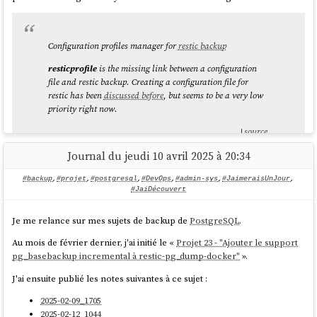
        elif [ $ram_gb -le 128 ]; then

            echo "11G"

        else

Configuration profiles manager for
restic backup
            echo "11G"

        fi

resticprofile
is the missing link between a configuration
    }

file and restic backup. Creating a configuration file for
restic has been
discussed before
, but seems to be a very low
    SWAP_SIZE=$(get_swap_size)

priority right now.
    fallocate -l $SWAP_SIZE /swapfile

source
    chmod 600 /swapfile

    mkswap /swapfile

Journal du jeudi 10 avril 2025 à 20:34
    swapon /swapfile

#backup
,
#projet
,
#postgresql
,
#DevOps
,
#admin-sys
,
#JaimeraisUnJour
,
    if ! grep -q "^/swapfile.*swap" 
#JaiDécouvert
/etc/fstab; then

        echo "/swapfile none swap sw 0 0" >> 
Je me relance sur mes sujets de backup de
PostgreSQL
.
/etc/fstab

    fi

Au mois de février dernier, j'ai initié le «
Projet 23 - "Ajouter le support
fi

pg_basebackup incremental à restic-pg_dump-docker"
».
J'ai ensuite publié les notes suivantes à ce sujet :
# Why 10 instead default 60? see 
https://help.ubuntu.com/community/SwapFaq#:~:t
2025-02-09_1705
ext=a%20value%20of%20swappiness%3D10%20is%20re
2025-02-12_1044