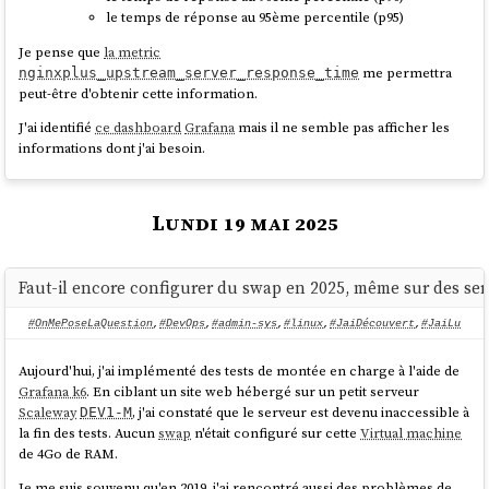
le temps de réponse au 95ème percentile (p95)
Cela fonctionne parfaitement bien, c'est simple, pratique, un pur
bonheur.
Je pense que
la metric
me permettra
nginxplus_upstream_server_response_time
Pour plus de détails, je vous invite à regarder le
playground
et à tester
peut-être d'obtenir cette information.
par vous-même.
J'ai identifié
ce dashboard
Grafana
mais il ne semble pas afficher les
Merci aux développeurs de
SvelteKit
❤️.
informations dont j'ai besoin.
J'ai regardé ce que propose
NextJS
et
je constate
qu'il propose moins
de fonctionnalités.
Lundi 19 mai 2025
D'après ce que j'ai compris,
NextJS
propose l'équivalent de
et
mais j'ai
$env/dynamic/private
$env/static/public
l'impression qu'il ne propose rien d'équivalent à
Faut-il encore configurer du swap en 2025, même sur des s
.
$env/dynamic/public
#OnMePoseLaQuestion
,
#DevOps
,
#admin-sys
,
#linux
,
#JaiDécouvert
,
#JaiLu
Aujourd'hui, j'ai implémenté des tests de montée en charge à l'aide de
Grafana k6
. En ciblant un site web hébergé sur un petit serveur
Scaleway
, j'ai constaté que le serveur est devenu inaccessible à
DEV1-M
la fin des tests. Aucun
swap
n'était configuré sur cette
Virtual machine
de 4Go de RAM.
Je me suis souvenu qu'en 2019, j'ai rencontré aussi des problèmes de