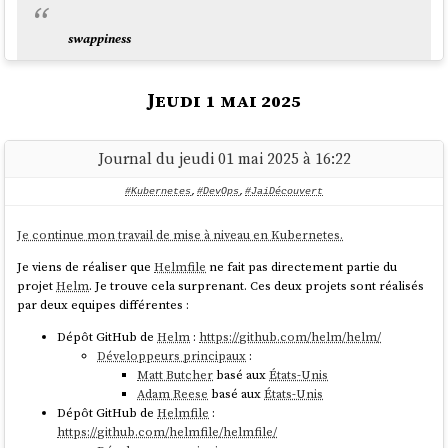
swappiness
This control is used to define how aggressive the kernel will
swap memory pages. Higher values will increase
Jeudi 1 mai 2025
aggressiveness, lower values decrease the amount of swap.
A value of 0 instructs the kernel not to initiate swap until
the amount of free and file-backed pages is less than the
Journal du jeudi 01 mai 2025 à 16:22
high water mark in a zone.
#Kubernetes
,
#DevOps
,
#JaiDécouvert
The default value is 60.
documentation du kernel
Je continue mon travail de mise à niveau en Kubernetes.
Je viens de réaliser que
Helmfile
ne fait pas directement partie du
projet
Helm
. Je trouve cela surprenant. Ces deux projets sont réalisés
Dans la documentation
SwapFaq
d'
Ubuntu
j'ai lu :
par deux equipes différentes :
Dépôt GitHub de
Helm
:
https://github.com/helm/helm/
Développeurs principaux
:
The
swappiness
parameter controls the tendency of the
Matt Butcher
basé aux
États-Unis
kernel to move processes out of physical memory and onto
Adam Reese
basé aux
États-Unis
the swap disk. Because disks are much slower than RAM,
Dépôt GitHub de
Helmfile
:
this can lead to slower response times for system and
https://github.com/helmfile/helmfile/
applications if processes are too aggressively moved out of