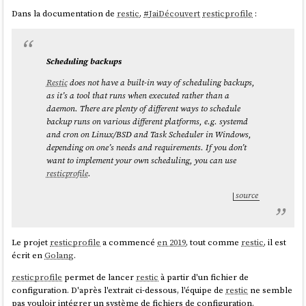
else

Dans la documentation de
restic
,
#
JaiDécouvert
resticprofile
:
    get_swap_size() {

        local ram_gb=$(free -g | awk '/^Mem:/ 
{print $2}')

Scheduling backups
        # Why this values? See 
Restic
does not have a built-in way of scheduling backups,
https://help.ubuntu.com/community/SwapFaq#How_
as it’s a tool that runs when executed rather than a
much_swap_do_I_need.3F

daemon. There are plenty of different ways to schedule
        if [ $ram_gb -le 1 ]; then

backup runs on various different platforms, e.g. systemd
            echo "1G"

and cron on Linux/BSD and Task Scheduler in Windows,
        elif [ $ram_gb -le 2 ]; then

depending on one’s needs and requirements. If you don’t
            echo "1G"

want to implement your own scheduling, you can use
        elif [ $ram_gb -le 6 ]; then

resticprofile
.
            echo "2G"

        elif [ $ram_gb -le 12 ]; then

source
            echo "3G"

        elif [ $ram_gb -le 16 ]; then

            echo "4G"

        elif [ $ram_gb -le 24 ]; then

Le projet
resticprofile
a commencé
en 2019
, tout comme
restic
, il est
            echo "5G"

écrit en
Golang
.
        elif [ $ram_gb -le 32 ]; then

resticprofile
permet de lancer
restic
à partir d'un fichier de
            echo "6G"

configuration. D'après l'extrait ci-dessous, l'équipe de
restic
ne semble
        elif [ $ram_gb -le 64 ]; then

pas vouloir intégrer un système de fichiers de configuration.
            echo "8G"
