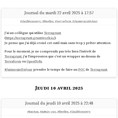
source
Definitely not. With the 2.6 kernel, "a swap file is just as
Journal du mardi 22 avril 2025 à 17:57
fast as a swap partition."
#JaiDécouvert
,
#DevOps
,
#terraform
,
#JaimeraisUnJour
source
J'ai un collègue qui utilise
Terragrunt
(
https://terragrunt.gruntwork.io/
).
Suite à ces apprentissages, j'ai configuré et activé un
swap
de
sur la
Je pense que j'ai déjà croisé cet outil mais sans trop y prêter attention.
2G
VM
Scaleway
équipée de
de RAM, avec le paramètre
DEV1-L
4G
Pour le moment, je ne comprends pas très bien l'intérêt de
swappiness
réglé à
.
10
Terragrunt
, j'ai l'impression que c'est un wrapper au-dessus de
J'ai relancé mon test
Grafana k6
et je n'ai constaté plus aucun
freeze
, je
Terraform
ou
OpenTofu
.
n'ai pas perdu l'accès au serveur.
#
JaimeraisUnJour
prendre le temps de faire un
POC
de
Terragrunt
.
De plus, probablement grâce au paramètre
fixé à
, j'ai
swappiness
10
observé que le
swap
n'a pas été utilisé pendant le test.
Jeudi 10 avril 2025
Suite à ces lectures et à cette expérience concluante,
j'ai décidé de
désormais configurer systématiquement
du
swap
sur tous mes
serveurs de la manière suivante :
Journal du jeudi 10 avril 2025 à 22:48
if swapon --show | grep -q "^/swapfile"; then

#backup
,
#admin-sys
,
#DevOps
,
#JaiDécouvert
    echo "Swap is already configured"
