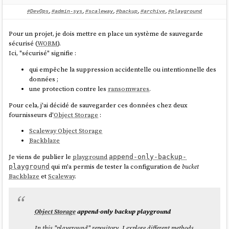
#DevOps
,
#admin-sys
,
#scaleway
,
#backup
,
#archive
,
#playground
Je souhaite :
Pour un projet, je dois mettre en place un système de sauvegarde
Créer et publier un
playground
pour tester
pg_back
sécurisé (
WORM
).
Si le résultat est positif, alors je souhaite ajouter une note en
Ici, "sécurisé" signifie :
introduction de
pour inviter à ne
restic-pg_dump-docker
pas utiliser ce projet et renvoyer les lecteurs vers le projet
qui empêche la suppression accidentelle ou intentionnelle des
pg_back
.
données ;
une protection contre les
ransomwares
.
Pour cela, j'ai décidé de sauvegarder ces données chez deux
fournisseurs d'
Object Storage
:
Scaleway Object Storage
Backblaze
Je viens de publier le
playground
append-only-backup-
qui m'a permis de tester la configuration de
bucket
playground
Backblaze
et
Scaleway
.
Object Storage
append-only backup playground
In this "playground" repository, I explore different methods