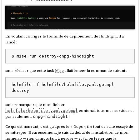
terraform (1)
tooling (1)
yak (1)
zstandard (1)
En voulant corriger le
Helmfile
de déploiement de
Hindsight
, il a
lancé :
sans réaliser que cette task
Mise
allait lancer la commande suivante :
helmfile -f helmfile/helmfile.yaml.gotmpl 
sans remarquer que mon fichier
contenait tous mes services et
helmfile/helmfile.yaml.gotmpl
pas seulement
!
cnpg-hindsight
Ce qui est marrant, c'est qu'après le « Oups », il a tout de suite essayé de
se rattraper. Heureusement, je suis au début de l'installation de mon
homelab — rien d'important à perdre — et j'ai pu tester que la