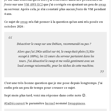
freeze
sur une
VM
AWS EC2
que j'ai corrigés en ajoutant un peu de
swap
au serveur. Après cela, je n'ai constaté plus aucun
freeze
de VM pendant
4 ans.
Ce sujet de
swap
m'a fait penser à la question qu'un ami m'a posée en
octobre 2024 :
Désactiver le swap sur une Debian, recommandé ou pas ?
Alors que j'ai 29Go utilisé sur 64, le swap était plein (3,5Go
occupé à 100%), les 12 cœurs du serveur partaient dans les
tours. J'ai désactivé le swap et me voilà gentiment avec un
load average raisonnable, pour les tâches de cette machine.
C'est une très bonne question que je me pose depuis longtemps. J'ai
enfin pris un peu de temps pour creuser ce sujet.
Sept mois plus tard, voici ma réponse dans cette note 😉.
#
JaiDécouvert
le paramètre
kernel
nommé
Swappiness
.