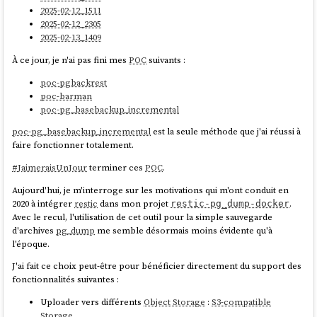
commended

2025-02-12_1511
echo 10 | tee /proc/sys/vm/swappiness

2025-02-12_2305
echo "vm.swappiness=10" | tee -a 
2025-02-13_1409
À ce jour, je n'ai pas fini mes
POC
suivants :
poc-pgbackrest
poc-barman
poc-pg_basebackup_incremental
poc-pg_basebackup_incremental
est la seule méthode que j'ai réussi à
faire fonctionner totalement.
#
JaimeraisUnJour
terminer ces
POC
.
Aujourd'hui, je m'interroge sur les motivations qui m'ont conduit en
2020 à intégrer
restic
dans mon projet
.
restic-pg_dump-docker
Avec le recul, l'utilisation de cet outil pour la simple sauvegarde
d'archives
pg_dump
me semble désormais moins évidente qu'à
l'époque.
J'ai fait ce choix peut-être pour bénéficier directement du support des
fonctionnalités suivantes :
Uploader vers différents
Object Storage
:
S3-compatible
Storage