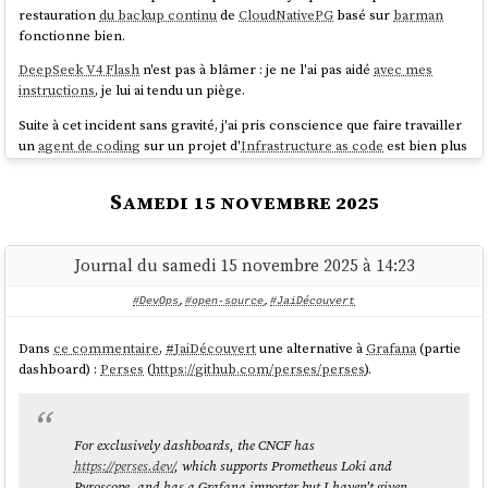
restauration
du backup continu
de
CloudNativePG
basé sur
barman
fonctionne bien.
DeepSeek V4 Flash
n'est pas à blâmer : je ne l'ai pas aidé
avec mes
instructions
, je lui ai tendu un piège.
Suite à cet incident sans gravité, j'ai pris conscience que faire travailler
un
agent de coding
sur un projet d'
Infrastructure as code
est bien plus
risqué que sur un projet de développement cloisonné, sans accès à la
production.
Samedi 15 novembre 2025
J'ai commencé par ajouter
ces quelques lignes dans mon fichier
:
AGENTS.md
Journal du samedi 15 novembre 2025 à 14:23
## Safety Rules

#DevOps
,
#open-source
,
#JaiDécouvert
- **Never run any `destroy-*` script or 
Dans
ce commentaire
,
#
JaiDécouvert
une alternative à
Grafana
(partie
`helmfile destroy` command without explicit 
dashboard) :
Perses
(
https://github.com/perses/perses
).
user confirmation** in the same conversation 
turn. Always ask first.

- If you must run `helmfile destroy`, always 
use `--selector name=<release>` to target only 
For exclusively dashboards, the CNCF has
one release.

https://perses.dev/
, which supports Prometheus Loki and
- When in doubt about a command's 
Pyroscope, and has a Grafana importer but I haven't given