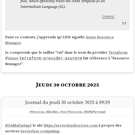
files, which effectively treats the ARM Template as an
          "helm status*": "allow",

Intermediate Language (IL).
          "helm diff*": "allow",

          "helmfile *list*": "allow",

source
          "helmfile *status*": "allow",

          "helmfile *diff*": "allow",

          "git log*": "allow",

Dans ce contexte, j'apprends qu'
ARM
signifie
Azure Resource
          "git diff*": "allow",

Manager
.
          "git status": "allow",

          "git show*": "allow",

Je comprends que le suffixe "rm" dans le nom du provider
Terraform
          "jj log*": "allow",

d'
Azure
fait référence à "Resource
terraform-provider-azurerm
          "jj diff*": "allow",

Manager".
          "jj status": "allow",

          "ls*": "allow",

          "find*": "allow"

Jeudi 30 octobre 2025
        }

      }

    }

  }

Journal du jeudi 30 octobre 2025 à 09:59
#hosting
,
#DevOps
,
#selfhosting
,
#OnMaPartagé
Ensuite, je me suis demandé s'il existait des solutions clé en main de
#
OnMaPartagé
le site
https://serverlesshorrors.com
à propos des
limitation d'accès aux commandes cli, du même style que
rtk
, pour
services
Serverless computing
.
autoriser seulement des commandes de lecture sans risque.