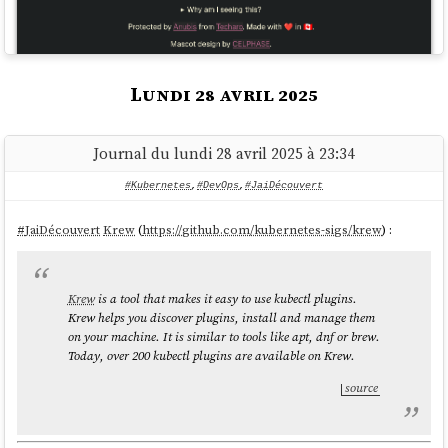
wrote .../gitops/openwebui/open-
2048MB

webui/charts/pipelines/templates/service-
        1GB      1GB             
account.yaml

2GB

wrote .../gitops/openwebui/open-
        2GB      1GB             
webui/templates/service-account.yaml

4GB

Lundi 28 avril 2025
wrote .../gitops/openwebui/open-
        3GB      2GB             
webui/charts/pipelines/templates/service.yaml

6GB

wrote .../gitops/openwebui/open-
        4GB      2GB             
Journal du lundi 28 avril 2025 à 23:34
webui/templates/service.yaml

8GB

wrote .../gitops/openwebui/open-
        5GB      2GB            
#Kubernetes
,
#DevOps
,
#JaiDécouvert
webui/charts/pipelines/templates/deployment.ya
10GB

ml

        6GB      2GB            
#
JaiDécouvert
Krew
(
https://github.com/kubernetes-sigs/krew
) :
wrote .../gitops/openwebui/open-
12GB

webui/templates/workload-manager.yaml

        8GB      3GB            
wrote .../gitops/openwebui/open-
16GB

       12GB      3GB            
Krew
is a tool that makes it easy to use kubectl plugins.
24GB

Krew helps you discover plugins, install and manage them
       16GB      4GB            
on your machine. It is similar to tools like apt, dnf or brew.
Cela me permet ensuite de pouvoir observer avec précision ce qui va
32GB

Today, over 200 kubectl plugins are available on Krew.
être déployé par
ArgoCD
.
       24GB      5GB            
source
48GB

       32GB      6GB            
64GB
