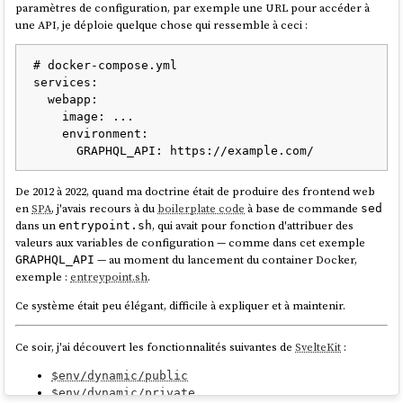
  DriverState: active; periodically polling 
paramètres de configuration, par exemple une URL pour accéder à
for updates (last checked Sat 2025-09-27 
une API, je déploie quelque chose qui ressemble à ceci :
13:04:36 UTC)

Deployments:

# docker-compose.yml

● ostree-remote-
services:

image:fedora:docker://quay.io/fedora/fedora-
  webapp:

coreos:stable

    image: ...

                   Digest: 
    environment:

sha256:d196ab492e7cadab00e26511cdc6b49c6602b39
9e1b6f8c5fd174329e1ae10c1

                  Version: 42.20250901.3.0 
De 2012 à 2022, quand ma doctrine était de produire des frontend web
(2025-09-14T22:45:05Z)

en
SPA
, j'avais recours à du
boilerplate code
à base de commande
sed
          LayeredPackages: neovim

dans un
, qui avait pour fonction d'attribuer des
entrypoint.sh
valeurs aux variables de configuration — comme dans cet exemple
  ostree-remote-
— au moment du lancement du container Docker,
GRAPHQL_API
image:fedora:docker://quay.io/fedora/fedora-
exemple :
entreypoint.sh
.
coreos:stable

                   Digest: 
Ce système était peu élégant, difficile à expliquer et à maintenir.
sha256:d196ab492e7cadab00e26511cdc6b49c6602b39
9e1b6f8c5fd174329e1ae10c1

Ce soir, j'ai découvert les fonctionnalités suivantes de
SvelteKit
:
                  Version: 42.20250901.3.0 
$env/dynamic/public
$env/dynamic/private