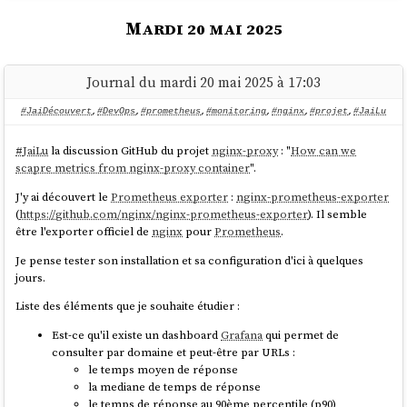
Neovim
est bien accessible :
$env/static/public
Mardi 20 mai 2025
J'ai publié ce playground
sveltekit-environment-variable-
[stephane@stephane-coreos ~]$ nvim --version

qui m'a permis de tester ces fonctionnalités dans un
playground
nvim --version

projet
SSR
avec
hydration
.
NVIM v0.11.4

Journal du mardi 20 mai 2025 à 17:03
Build type: RelWithDebInfo

J'ai testé comment accéder à trois variables dans trois contextes
LuaJIT 2.1.1748459687

#JaiDécouvert
,
#DevOps
,
#prometheus
,
#monitoring
,
#nginx
,
#projet
,
#JaiLu
différents (
) :
.envrc
#
JaiLu
la discussion GitHub du projet
nginx-proxy
: "
How can we
# Set at application build time

scapre metrics from nginx-proxy container
".
Avec la commande
il est même possible
rpm-ostree apply-live
export PUBLIC_VERSION="0.1.0" 

de commencer à utiliser le package sans avoir à
reboot
.
J'y ai découvert le
Prometheus exporter
:
nginx-prometheus-exporter
Cette fonctionnalité doit se limité à des petits utilitaires. Pour les
# Set at application startup time and 
(
https://github.com/nginx/nginx-prometheus-exporter
). Il semble
composants systèmes, il est conseillé d'effectuer un
reboot
.
accessible only on server side

être l'exporter officiel de
nginx
pour
Prometheus
.
export 
Je pense tester son installation et sa configuration d'ici à quelques
POSTGRESQL_URL="postgresql://myuser:mypassword
Note suivante : "
Système de mise à jour d'Android, Chrome OS, MacOS
jours.
123@localhost:5432/mydatabase"

et MS Windows
".
Liste des éléments que je souhaite étudier :
# Set at application startup time and 
accessible on frontend side

Est-ce qu'il existe un dashboard
Grafana
qui permet de
export 
consulter par domaine et peut-être par URLs :
PUBLIC_GOATCOUNTER_ENDPOINT=https://example.co
le temps moyen de réponse
la mediane de temps de réponse
le temps de réponse au 90ème percentile (p90)