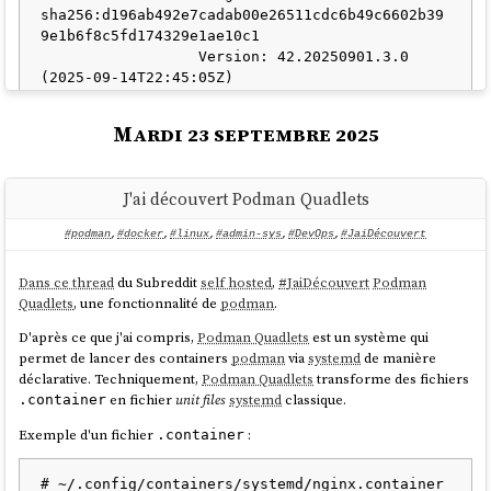
sha256:d196ab492e7cadab00e26511cdc6b49c6602b39
9e1b6f8c5fd174329e1ae10c1

Note suivante : "
composefs, un filesystem spécialement créé pour les
                  Version: 42.20250901.3.0 
besoins des distributions atomic
".
Je constate que la version
identifiée par le
42.20250901.3.0
Mardi 23 septembre 2025
commit
est installée.
sha256:d196ab...ae10c1
Cette version correspond au moment où j'écris cette note à la
dernière release du
stream
stale
listé sur cette page
J'ai découvert Podman Quadlets
https://fedoraproject.org/coreos/release-notes?
arch=x86_64&stream=stable
.
#podman
,
#docker
,
#linux
,
#admin-sys
,
#DevOps
,
#JaiDécouvert
Maintenant, j'utilise
pour installer
neovim
.
rpm-ostree install …
Dans ce thread
du Subreddit
self hosted
,
#
JaiDécouvert
Podman
Quadlets
, une fonctionnalité de
podman
.
stephane@stephane-coreos:~$ sudo rpm-ostree 
install neovim

D'après ce que j'ai compris,
Podman Quadlets
est un système qui
Checking out tree 1e5b81c... done

permet de lancer des containers
podman
via
systemd
de manière
Enabled rpm-md repositories: fedora-cisco-
déclarative. Techniquement,
Podman Quadlets
transforme des fichiers
openh264 updates fedora updates-archive

en fichier
unit files
systemd
classique.
.container
Updating metadata for 'fedora-cisco-
Exemple d'un fichier
:
.container
openh264'... done

Updating metadata for 'updates'... done

Updating metadata for 'fedora'... done

# ~/.config/containers/systemd/nginx.container
