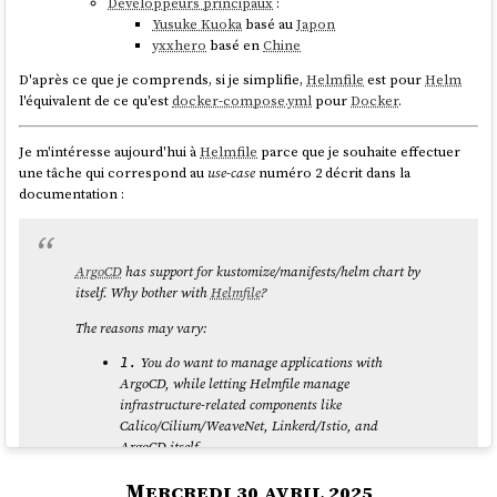
Développeurs principaux
:
memory.
Yusuke Kuoka
basé au
Japon
yxxhero
basé en
Chine
swappiness can have a value of between
and
0
100
tells the kernel to avoid
swappiness=0
D'après ce que je comprends, si je simplifie,
Helmfile
est pour
Helm
swapping processes out of physical memory for as
l'équivalent de ce qu'est
docker-compose.yml
pour
Docker
.
long as possible
tells the kernel to aggressively
swappiness=100
Je m'intéresse aujourd'hui à
Helmfile
parce que je souhaite effectuer
swap processes out of physical memory and move
une tâche qui correspond au
use-case
numéro 2 décrit dans la
them to swap cache
documentation :
The default setting in Ubuntu is
.
swappiness=60
Reducing the default value of swappiness will probably
improve overall performance for a typical Ubuntu desktop
ArgoCD
has support for kustomize/manifests/helm chart by
installation. A value of
is
swappiness=10
itself. Why bother with
Helmfile
?
recommended, but feel free to experiment. Note: Ubuntu
server installations have different performance
The reasons may vary:
requirements to desktop systems, and the default value of
is likely more suitable.
60
You do want to manage applications with
1.
ArgoCD, while letting Helmfile manage
source
infrastructure-related components like
Calico/Cilium/WeaveNet, Linkerd/Istio, and
ArgoCD itself.
You want to review the exact K8s manifests
2.
D'après ce que j'ai compris, plus
tend vers zéro, moins
swappiness
Mercredi 30 avril 2025
being applied on pull-request time, before ArgoCD
le
swap
est utilisé.