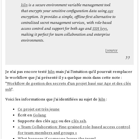
                   Digest: 
kiln
is a secure environment variable management tool
sha256:d196ab492e7cadab00e26511cdc6b49c6602b39
that encrypts your sensitive configuration data using
age
9e1b6f8c5fd174329e1ae10c1

encryption. It provides a simple, offline-first alternative to
                  Version: 42.20250901.3.0 
centralized secret management services, with role-based
(2025-09-14T22:45:05Z)

access control and support for both age and
SSH keys
,
                     Diff: 40 added

making it perfect for team collaboration and enterprise
          LayeredPackages: neovim

environments.
● ostree-remote-
source
image:fedora:docker://quay.io/fedora/fedora-
coreos:stable

                   Digest: 
Je n'ai pas encore testé
kiln
mais j'ai l'intuition qu'il pourrait remplacer
sha256:d196ab492e7cadab00e26511cdc6b49c6602b39
le workflow que j'ai présenté il y a quelque mois dans cette note :
9e1b6f8c5fd174329e1ae10c1

"
Workflow de gestion des secrets d'un projet basé sur Age et des clés
                  Version: 42.20250901.3.0 
ssh
".
(2025-09-14T22:45:05Z)

Voici les informations que j'ai identifiées au sujet de
kiln
:
Ce projet est très jeune
La pastille
m'indique la version (nommée déploiement) actuellement
●
Écrit en
Golang
utilisée par l'instance.
Supporte des clés
age
ou des
clés ssh
.
Lors du démarrage du serveur,
grub
est configuré pour
booter
sur le
« Team Collaboration: Fine-grained role-based access control
premier déploiement de la liste. Exemple :
for team members and groups »
What happens if someone leaves the team?