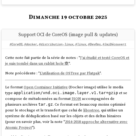
#
JaiDécouvert
Prempti
et
agentsh
. Je me suis demandé si l'intégration
de l'un de ces outils n'allait pas entrer en conflit avec
rtk
. En étudiant
les issues sur la sécurité de
rtk
, j'ai découvert que :
rtk contourne le
Dimanche 19 octobre 2025
système de permissions d'OpenCode
.
Support OCI de CoreOS (image pull & updates)
#CoreOS
,
#docker
,
#distribution-linux
,
#linux
,
#DevOps
,
#JaiDécouvert
Cette note fait partie de la série de notes : "
J'ai étudié et testé CoreOS et
je suis tombé dans un rabbit hole 🙈
".
Note précédente : "
L'utilisation de OSTree par Flatpak
".
Le format
Open Container Initiative
(Docker image) utilise le media
type
et se
application/vnd.oci.image.layer.v1.tar+gzip
compose de métadonnées au format
JSON
accompagnées de
plusieurs archives
. Ce format est beaucoup moins optimisé
tar.gz
pour le stockage et le transfert que celui de
libostree
, qui utilise un
système de déduplication basé sur les objets et des deltas binaires
(pour en savoir plus, voir la note "
2014-2018 approche alternative avec
Atomic Project
").