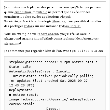
J'ai découvert que
CoreOS
maintient
un graphe
qui définit le parcours
d'upgrade requis. Certaines versions intermédiaires doivent être
Je constate que la plupart des personnes avec qui j'échange pensent
installées pour gérer des
breaking changes
, comme la migration de
qu'une
distribution immutable
ne permet que d'exécuter des
configurations.
containers
Docker
ou des applications
Flatpak
.
En réalité, grâce à la technologie
libostree
, il est possible d'installer
zincati
des packages
Fedora
sur une instance
Fedora CoreOS
.
Voici un exemple sous
Fedora CoreOS
que j'ai réalisé avec le
Un autre composant important de
Fedora CoreOS
est
zincati
, le
playground suivant :
https://github.com/stephane-klein/atomic-os-
service responsable de l'exécution des mises à jour automatiques.
playground
.
zincati
décide d'effectuer les mises à jour en fonction du seuil de
Je commence par regarder l'état de l'OS avec
:
rpm-ostree status
prudence de déploiement (
) et de la
stratégie de
rollout_wariness
mise à jour
:
ou
(plage horaire définie dans la
immediate
periodic
semaine).
stephane@stephane-coreos:~$ rpm-ostree status

State: idle

CoreOS
utilisant par défaut la stratégie
,
zincati
détecte
immediate
AutomaticUpdatesDriver: Zincati

automatiquement les nouvelles releases dès le premier démarrage et
  DriverState: active; periodically polling 
lance immédiatement leur téléchargement, suivi d'un redémarrage.
for updates (last checked Sat 2025-09-27 
12:43:23 UTC)

Le téléchargement par deltas rend l'upgrade vers la dernière release
Deployments:

très rapide.
● ostree-remote-
zincati
permet également de
coordonner les mises à jour de plusieurs
image:fedora:docker://quay.io/fedora/fedora-
serveurs
, fonctionnalité particulièrement utile dans le contexte d'un
coreos:stable

cluster
Kubernetes
. Je n'ai pas encore testé cette fonctionnalité.
                   Digest: 