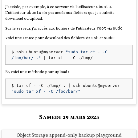
all or some databases with globals at once in the format
J'accède, par exemple, à ce serveur via l'utilisateur
.
ubuntu
you want, because a simple call to pg_dumpall only dumps
L'utilisateur
n'a pas accès aux fichiers que je souhaite
ubuntu
databases in the plain SQL format.
download ou upload.
Behind the scene, pg_back
uses pg_dumpall to dump roles
Sur le serveur, j'ai accès aux fichiers de l'utilisateur
via
.
root
sudo
and tablespaces definitions, pg_dump to dump all or
each selected database to a separate file in the custom
Voici une astuce pour download des fichiers via
et
:
ssh
sudo
format
. ...
$ ssh ubuntu@myserver 
"sudo tar cf - -C 
Features
/foo/bar/ ."
...
Choose the format of the dump for each database
Et, voici une méthode pour upload :
...
Dump databases concurrently
...
$ tar cf - -C ./tmp/ . | ssh ubuntu@myserver 
Purge based on age and number of dumps to keep
"sudo tar xf - -C /foo/bar/"
Dump from a hot standby by pausing replication
replay
Encrypt and decrypt dumps and other files
Upload and download dumps to S3, GCS, Azure,
Samedi 29 mars 2025
B2 or a remote host with SFTP
source
Object Storage append-only backup playground